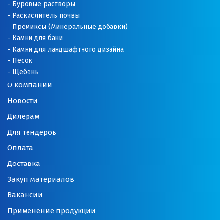
Оренбург
Буровые растворы
Раскислитель почвы
Орехово-Зуево
Премиксы (Минеральные добавки)
Камни для бани
П
Камни для ландшафтного дизайна
Песок
Павловский Посад
Щебень
О компании
Пенза
Новости
Первоуральск
Дилерам
Для тендеров
Пермь
Оплата
Подольск
Доставка
Походилова
Закуп материалов
Вакансии
Псков
Применение продукции