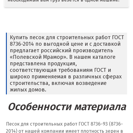
Дмитров
Долгопрудный
Домодедово
Купить песок для строительных работ ГОСТ
8736-2014 по выгодной цене и с доставкой
Дубна
предлагает российский производитель
«Полевской Мрамор». В нашем каталоге
Е
представлена продукция,
соответствующая требованиям ГОСТ и
Егорьевск
широко применяемая в различных сферах
строительства, включая возведение
Екатеринбург
жилых домов.
Еленинка
Особенности материала
Ж
Песок для строительных работ ГОСТ 8736-93 (8736-
Жуковский
2014) от нашей компании имеет плотность зерен в