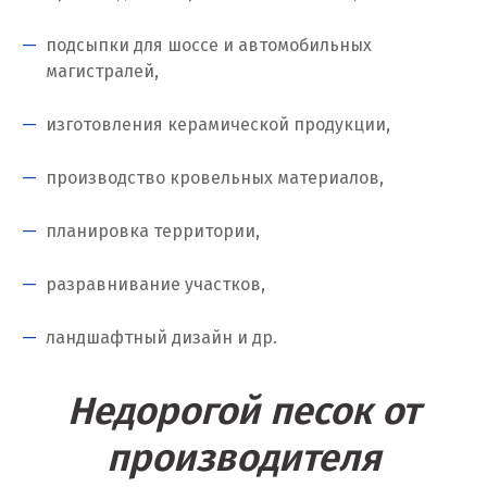
Когалым
подсыпки для шоссе и автомобильных
Коелга
магистралей,
Коломна
изготовления керамической продукции,
Королёв
производство кровельных материалов,
Кострома
планировка территории,
Красногорск
разравнивание участков,
Краснодар
ландшафтный дизайн и др.
Краснотурьинск
Красноуфимск
Недорогой песок от
Красноярск
производителя
Крым