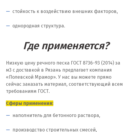
Калуга
стойкость к воздействию внешних факторов,
Каменск-Уральский
однородная структура.
Камышево
Где применяется?
Камышлов
Караганда
Низкую цену речного песка ГОСТ 8736-93 (2014) за
Качканар
м
3
с доставкой в Рязань предлагает компания
«Полевской Мрамор». У нас вы можете прямо
Кемерово
сейчас заказать материал, соответствующий всем
требованиям ГОСТ.
Киров
Сферы применения:
Кировград
наполнитель для бетонного раствора,
Клин
производство строительных смесей,