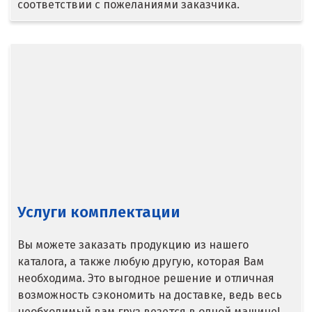
соответствии с пожеланиями заказчика.
Верхняя Салда
Видное
Владикавказ
Владимир
Волгоград
Волгодонск
Услуги комплектации
Воронеж
Воскресенск
Вы можете заказать продукцию из нашего
каталога, а также любую другую, которая Вам
Д
необходима. Это выгодное решение и отличная
возможность сэкономить на доставке, ведь весь
Дегтярск
необходимый вам груз везется в одной машине!