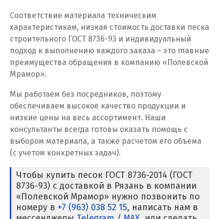
Соответствие материала техническим
Кузино
характеристикам, низкая стоимость доставки песка
строительного ГОСТ 8736-93 и индивидуальный
Курск
подход к выполнению каждого заказа – это главные
преимущества обращения в компанию «Полевской
Кушва
Мрамор».
Л
Мы работаем без посредников, поэтому
обеспечиваем высокое качество продукции и
Лангепас
низкие цены на весь ассортимент. Наши
Липецк
консультанты всегда готовы оказать помощь с
выбором материала, а также расчетом его объема
Лобня
(с учетом конкретных задач).
Лыткарино
Чтобы купить песок ГОСТ 8736-2014 (ГОСТ
8736-93) с доставкой в Рязань в компании
Люберцы
«Полевской Мрамор» нужно позвонить по
номеру в
+7 (963) 038 52 15
, написать нам в
М
мессенджеры
Telegram
/
MAX
, или сделать