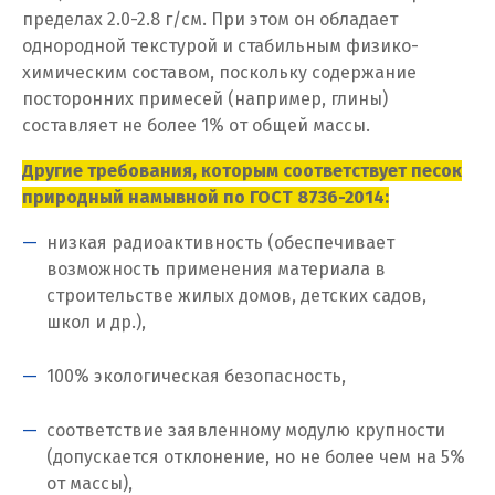
пределах 2.0-2.8 г/см. При этом он обладает
И
однородной текстурой и стабильным физико-
Иваново
химическим составом, поскольку содержание
посторонних примесей (например, глины)
Ивантеевка
составляет не более 1% от общей массы.
Ижевск
Другие требования, которым соответствует песок
природный намывной по ГОСТ 8736-2014:
Ирбит
низкая радиоактивность (обеспечивает
Иркутск
возможность применения материала в
строительстве жилых домов, детских садов,
Ишим
школ и др.),
К
100% экологическая безопасность,
Казань
соответствие заявленному модулю крупности
(допускается отклонение, но не более чем на 5%
Калининград
от массы),