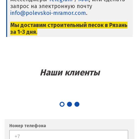
запрос на электронную почту
Магнитогорск
info@polevskoi-mramor.com
.
Махачкала
Мы доставим строительный песок в Рязань
за 1-3 дня.
Мегион
Медведевка
Москва
Наши клиенты
Мытищи
Н
Набарежные Челны
Надым
Номер телефона
Наро-Фоминск