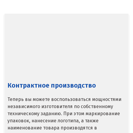
Балашиха
Барнаул
Белгород
Берёзовский
Бисерть
Богданович
Брянск
Контрактное производство
В
Теперь вы можете воспользоваться мощностями
Верхние Серги
независимого изготовителя по собственному
техническому заданию. При этом маркирование
Верхний Уфалей
упаковок, нанесение логотипа, а также
наименование товара производятся в
Верхняя Пышма