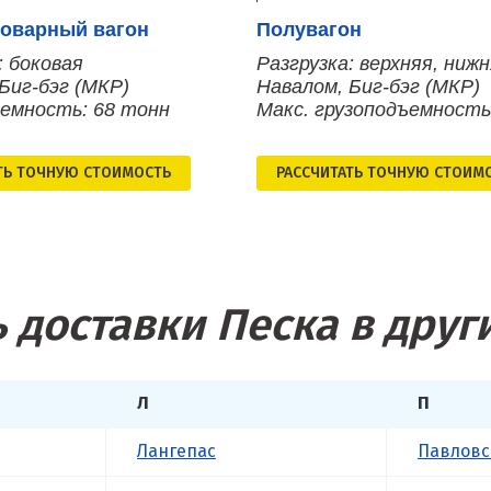
оварный вагон
Полувагон
: боковая
Разгрузка: верхняя, ниж
Биг-бэг (МКР)
Навалом, Биг-бэг (МКР)
ъемность: 68 тонн
Макс. грузоподъемность
ТЬ ТОЧНУЮ СТОИМОСТЬ
РАСCЧИТАТЬ ТОЧНУЮ СТОИМ
 доставки Песка в друг
Л
П
Лангепас
Павловс