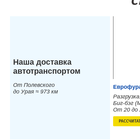
С
Наша доставка
автотранспортом
От Полевского
Еврофура
до Урая ≈ 973 км
Разгрузка
Биг-бэг (
От 20 до
РАСCЧИТА