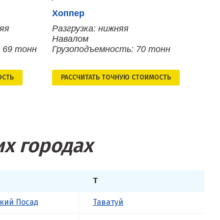
Хоппер
няя
Разгрузка: нижняя
Навалом
 69 тонн
Грузоподъемность: 70 тонн
ОСТЬ
РАСCЧИТАТЬ ТОЧНУЮ СТОИМОСТЬ
их городах
Т
кий Посад
Таватуй