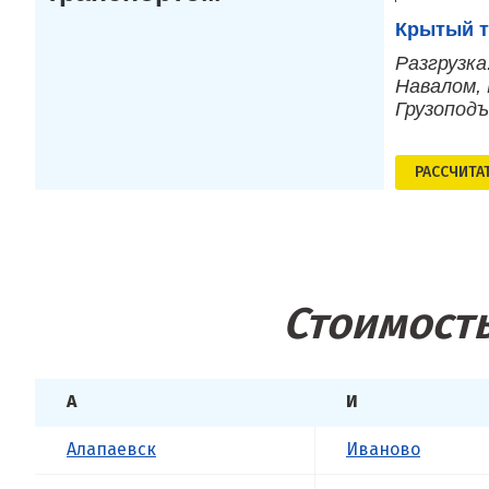
Крытый т
Разгрузка
Навалом, 
Грузопод
РАСCЧИТА
Стоимость
А
И
Алапаевск
Иваново