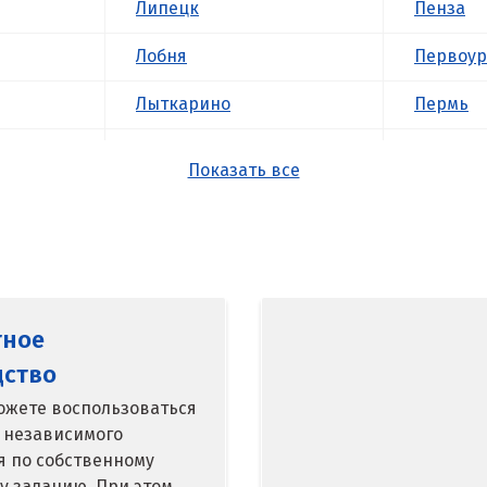
Липецк
Пенза
Лобня
Первоур
Лыткарино
Пермь
Люберцы
Подольс
Показать все
М
Походил
Магнитогорск
Псков
Махачкала
Пушкин
тное
Мегион
Пятигор
дство
Медведевка
Р
ожете воспользоваться
 независимого
кий
Москва
Раменск
я по собственному
у заданию. При этом
Мытищи
Ревда