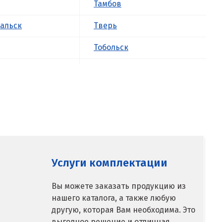
Тамбов
альск
Тверь
Тобольск
к
Тольятти
ова
Томск
Троицк
о
Тула
ск
Тюмень
Услуги комплектации
У
Вы можете заказать продукцию из
нашего каталога, а также любую
ое
Ульяновск
другую, которая Вам необходима. Это
Урай
выгодное решение и отличная