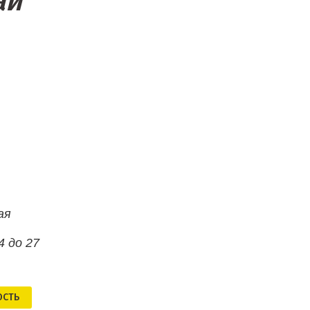
ай
ая
4 до 27
ОСТЬ