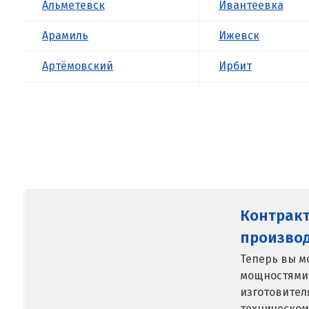
Альметевск
Ивантеевка
Арамиль
Ижевск
Артёмовский
Ирбит
Асбест
Иркутск
Б
Ишим
Балашиха
К
Барнаул
Казань
Контрак
Белгород
Калининград
произво
Берёзовский
Калуга
Теперь вы м
мощностями
Бисерть
Каменск-Уральс
изготовител
Богданович
Камышево
техническом