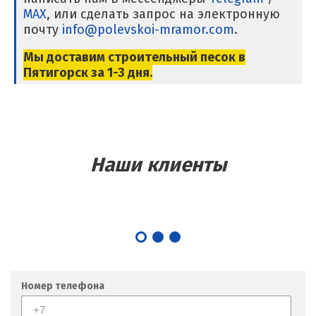
MAX
, или сделать запрос на электронную
Магнитогорск
почту
info@polevskoi-mramor.com
.
Махачкала
Мы доставим строительный песок в
Пятигорск за 1-3 дня.
Мегион
Медведевка
Москва
Наши клиенты
Мытищи
Н
Набарежные Челны
Надым
Номер телефона
Наро-Фоминск