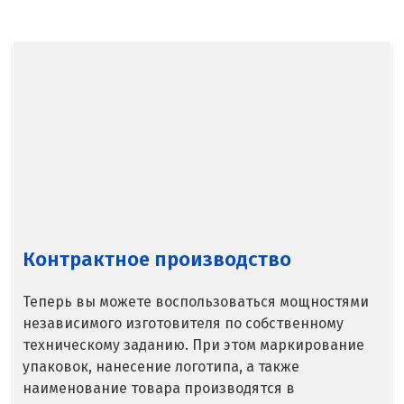
Балашиха
Барнаул
Белгород
Берёзовский
Бисерть
Богданович
Брянск
Контрактное производство
В
Теперь вы можете воспользоваться мощностями
Верхние Серги
независимого изготовителя по собственному
техническому заданию. При этом маркирование
Верхний Уфалей
упаковок, нанесение логотипа, а также
наименование товара производятся в
Верхняя Пышма