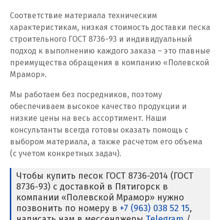
Соответствие материала техническим
Кузино
характеристикам, низкая стоимость доставки песка
строительного ГОСТ 8736-93 и индивидуальный
Курск
подход к выполнению каждого заказа – это главные
преимущества обращения в компанию «Полевской
Кушва
Мрамор».
Л
Мы работаем без посредников, поэтому
обеспечиваем высокое качество продукции и
Лангепас
низкие цены на весь ассортимент. Наши
Липецк
консультанты всегда готовы оказать помощь с
выбором материала, а также расчетом его объема
Лобня
(с учетом конкретных задач).
Лыткарино
Чтобы купить песок ГОСТ 8736-2014 (ГОСТ
8736-93) с доставкой в Пятигорск в
Люберцы
компании «Полевской Мрамор» нужно
позвонить по номеру в
+7 (963) 038 52 15
,
М
написать нам в мессенджеры
Telegram
/