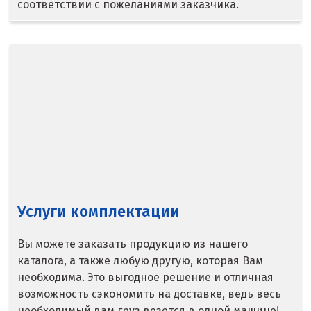
соответствии с пожеланиями заказчика.
Верхняя Салда
Видное
Владикавказ
Владимир
Волгоград
Волгодонск
Услуги комплектации
Воронеж
Воскресенск
Вы можете заказать продукцию из нашего
каталога, а также любую другую, которая Вам
Д
необходима. Это выгодное решение и отличная
возможность сэкономить на доставке, ведь весь
Дегтярск
необходимый вам груз везется в одной машине!