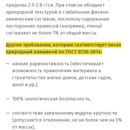
пределах 2.0-2.8 г/см. При этом он обладает
И
однородной текстурой и стабильным физико-
Иваново
химическим составом, поскольку содержание
посторонних примесей (например, глины)
Ивантеевка
составляет не более 1% от общей массы.
Ижевск
Другие требования, которым соответствует песок
природный намывной по ГОСТ 8736-2014:
Ирбит
низкая радиоактивность (обеспечивает
Иркутск
возможность применения материала в
строительстве жилых домов, детских садов,
Ишим
школ и др.),
К
100% экологическая безопасность,
Казань
соответствие заявленному модулю крупности
(допускается отклонение, но не более чем на 5%
Калининград
от массы),