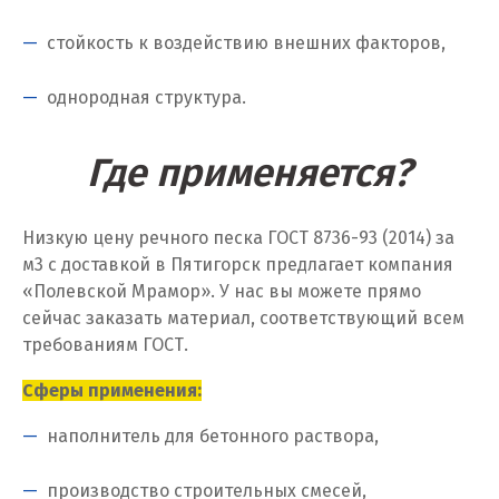
Калуга
стойкость к воздействию внешних факторов,
Каменск-Уральский
однородная структура.
Камышево
Где применяется?
Камышлов
Караганда
Низкую цену речного песка ГОСТ 8736-93 (2014) за
Качканар
м
3
с доставкой в Пятигорск предлагает компания
«Полевской Мрамор». У нас вы можете прямо
Кемерово
сейчас заказать материал, соответствующий всем
требованиям ГОСТ.
Киров
Сферы применения:
Кировград
наполнитель для бетонного раствора,
Клин
производство строительных смесей,