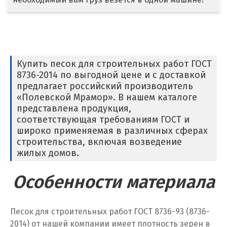
Дмитров
Долгопрудный
Домодедово
Купить песок для строительных работ ГОСТ
8736-2014 по выгодной цене и с доставкой
Дубна
предлагает российский производитель
«Полевской Мрамор». В нашем каталоге
Е
представлена продукция,
соответствующая требованиям ГОСТ и
Егорьевск
широко применяемая в различных сферах
строительства, включая возведение
Екатеринбург
жилых домов.
Еленинка
Особенности материала
Ж
Песок для строительных работ ГОСТ 8736-93 (8736-
Жуковский
2014) от нашей компании имеет плотность зерен в