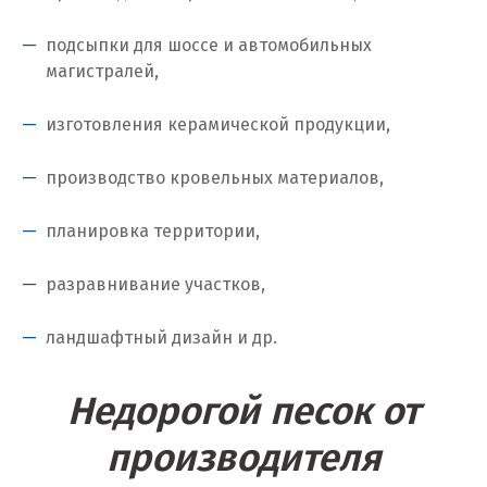
Когалым
подсыпки для шоссе и автомобильных
Коелга
магистралей,
Коломна
изготовления керамической продукции,
Королёв
производство кровельных материалов,
Кострома
планировка территории,
Красногорск
разравнивание участков,
Краснодар
ландшафтный дизайн и др.
Краснотурьинск
Красноуфимск
Недорогой песок от
Красноярск
производителя
Крым