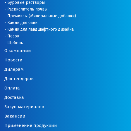
Оренбург
Буровые растворы
Раскислитель почвы
Орехово-Зуево
Премиксы (Минеральные добавки)
Камни для бани
П
Камни для ландшафтного дизайна
Песок
Павловский Посад
Щебень
О компании
Пенза
Новости
Первоуральск
Дилерам
Для тендеров
Пермь
Оплата
Подольск
Доставка
Походилова
Закуп материалов
Вакансии
Псков
Применение продукции