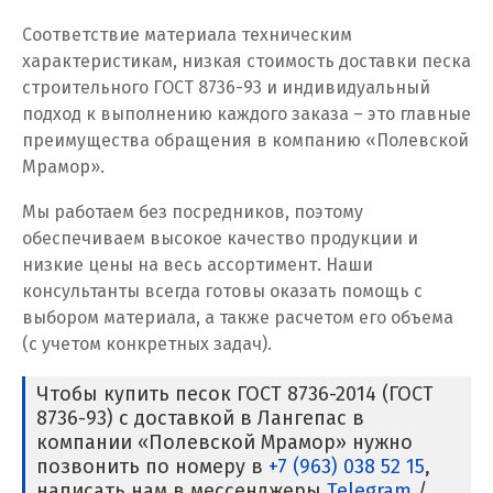
Соответствие материала техническим
Кузино
характеристикам, низкая стоимость доставки песка
строительного ГОСТ 8736-93 и индивидуальный
Курск
подход к выполнению каждого заказа – это главные
преимущества обращения в компанию «Полевской
Кушва
Мрамор».
Л
Мы работаем без посредников, поэтому
Лангепас
обеспечиваем высокое качество продукции и
низкие цены на весь ассортимент. Наши
Липецк
консультанты всегда готовы оказать помощь с
Лобня
выбором материала, а также расчетом его объема
(с учетом конкретных задач).
Лыткарино
Чтобы купить песок ГОСТ 8736-2014 (ГОСТ
Люберцы
8736-93) с доставкой в Лангепас в
компании «Полевской Мрамор» нужно
М
позвонить по номеру в
+7 (963) 038 52 15
,
написать нам в мессенджеры
Telegram
/