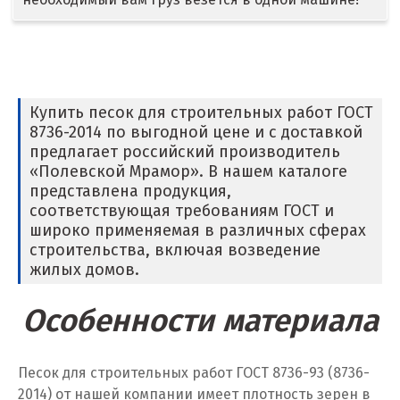
Дмитров
Долгопрудный
Домодедово
Купить песок для строительных работ ГОСТ
8736-2014 по выгодной цене и с доставкой
Дубна
предлагает российский производитель
«Полевской Мрамор». В нашем каталоге
Е
представлена продукция,
соответствующая требованиям ГОСТ и
Егорьевск
широко применяемая в различных сферах
строительства, включая возведение
Екатеринбург
жилых домов.
Еленинка
Особенности материала
Ж
Песок для строительных работ ГОСТ 8736-93 (8736-
Жуковский
2014) от нашей компании имеет плотность зерен в