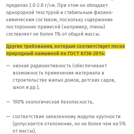
пределах 2.0-2.8 г/см. При этом он обладает
И
однородной текстурой и стабильным физико-
Иваново
химическим составом, поскольку содержание
посторонних примесей (например, глины)
Ивантеевка
составляет не более 1% от общей массы.
Ижевск
Другие требования, которым соответствует песок
природный намывной по ГОСТ 8736-2014:
Ирбит
низкая радиоактивность (обеспечивает
Иркутск
возможность применения материала в
строительстве жилых домов, детских садов,
Ишим
школ и др.),
К
100% экологическая безопасность,
Казань
соответствие заявленному модулю крупности
(допускается отклонение, но не более чем на 5%
Калининград
от массы),