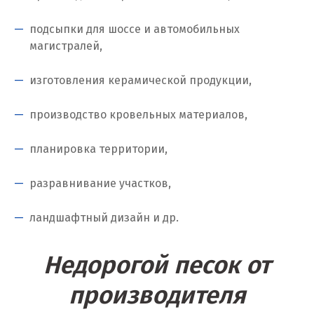
Когалым
подсыпки для шоссе и автомобильных
Коелга
магистралей,
Коломна
изготовления керамической продукции,
Королёв
производство кровельных материалов,
Кострома
планировка территории,
Красногорск
разравнивание участков,
Краснодар
ландшафтный дизайн и др.
Краснотурьинск
Красноуфимск
Недорогой песок от
Красноярск
производителя
Крым