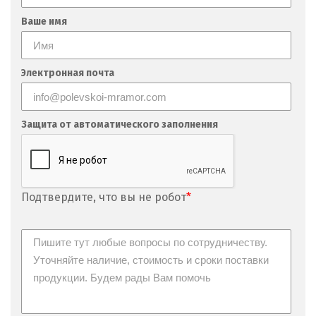
Невьянск
Ваше имя
Нефтеюганск
Нижневартовск
Электронная почта
Нижний Новгород
Защита от автоматического заполнения
Нижний Тагил
Новгород
Новокоалиновый
Подтвердите, что вы не робот
*
Новокузнецк
Новороссийск
Новосибирск
Новоуральск