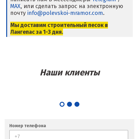
Магнитогорск
MAX
, или сделать запрос на электронную
почту
info@polevskoi-mramor.com
.
Махачкала
Мы доставим строительный песок в
Мегион
Лангепас за 1-3 дня.
Медведевка
Москва
Наши клиенты
Мытищи
Н
Набарежные Челны
Надым
Номер телефона
Наро-Фоминск