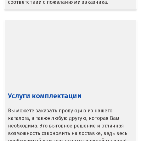
соответствии с пожеланиями заказчика.
Верхняя Салда
Видное
Владикавказ
Владимир
Волгоград
Волгодонск
Услуги комплектации
Воронеж
Воскресенск
Вы можете заказать продукцию из нашего
каталога, а также любую другую, которая Вам
Д
необходима. Это выгодное решение и отличная
возможность сэкономить на доставке, ведь весь
Дегтярск
необходимый вам груз везется в одной машине!