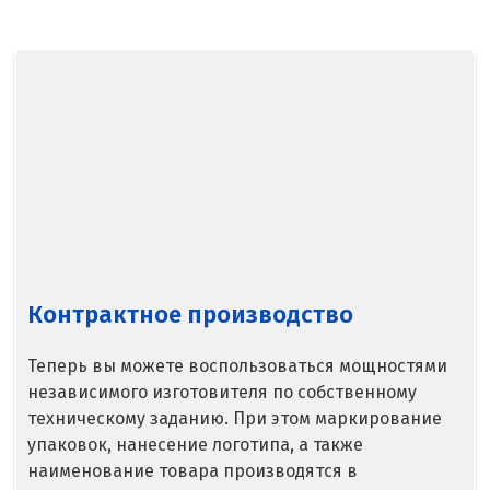
Балашиха
Барнаул
Белгород
Берёзовский
Бисерть
Богданович
Брянск
Контрактное производство
В
Теперь вы можете воспользоваться мощностями
Верхние Серги
независимого изготовителя по собственному
техническому заданию. При этом маркирование
Верхний Уфалей
упаковок, нанесение логотипа, а также
наименование товара производятся в
Верхняя Пышма