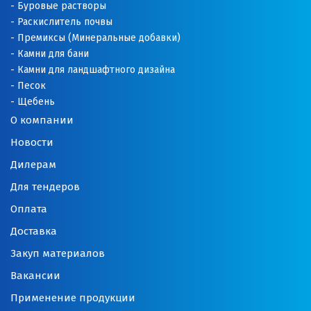
Буровые растворы
Раскислитель почвы
Орехово-Зуево
Премиксы (Минеральные добавки)
П
Камни для бани
Камни для ландшафтного дизайна
Павловский Посад
Песок
Щебень
Пенза
О компании
Новости
Первоуральск
Дилерам
Пермь
Для тендеров
Подольск
Оплата
Доставка
Походилова
Закуп материалов
Псков
Вакансии
Пушкино
Применение продукции