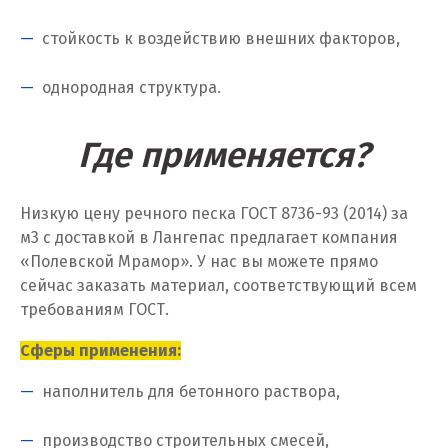
Калуга
стойкость к воздействию внешних факторов,
Каменск-Уральский
однородная структура.
Камышево
Где применяется?
Камышлов
Караганда
Низкую цену речного песка ГОСТ 8736-93 (2014) за
Качканар
м
3
с доставкой в Лангепас предлагает компания
«Полевской Мрамор». У нас вы можете прямо
Кемерово
сейчас заказать материал, соответствующий всем
требованиям ГОСТ.
Киров
Сферы применения:
Кировград
наполнитель для бетонного раствора,
Клин
производство строительных смесей,