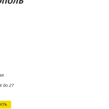
ополь
ая
4 до 27
ОСТЬ