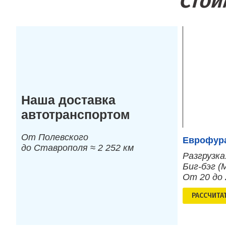
Стои
Наша доставка
автотранспортом
От Полевского
Еврофура
до Ставрополя ≈ 2 252 км
Разгрузка
Биг-бэг (
От 20 до
РАСCЧИТА