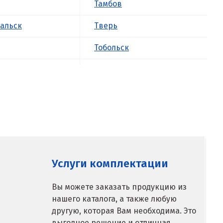
Тамбов
альск
Тверь
Тобольск
к
Тольятти
ова
Томск
Троицк
о
Тула
ск
Тюмень
Услуги комплектации
У
Вы можете заказать продукцию из
нашего каталога, а также любую
ое
Ульяновск
другую, которая Вам необходима. Это
выгодное решение и отличная
Урай