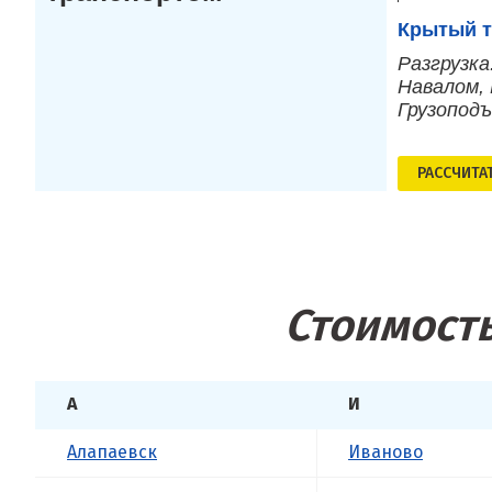
Крытый т
Разгрузка
Навалом, 
Грузопод
РАСCЧИТА
Стоимость
А
И
Алапаевск
Иваново