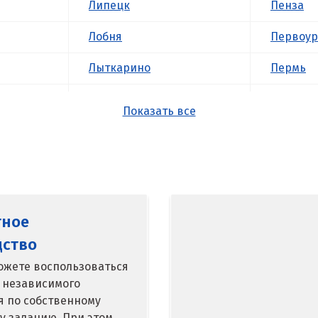
Липецк
Пенза
Лобня
Первоур
Лыткарино
Пермь
Люберцы
Подольс
Показать все
М
Походил
Магнитогорск
Псков
Махачкала
Пушкин
тное
Мегион
Пятигор
дство
Медведевка
Р
ожете воспользоваться
 независимого
кий
Москва
Раменск
я по собственному
у заданию. При этом
Мытищи
Ревда