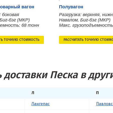
оварный вагон
Полувагон
: боковая
Разгрузка: верхняя, ниж
Биг-бэг (МКР)
Навалом, Биг-бэг (МКР)
ъемность: 68 тонн
Макс. грузоподъемность
ТЬ ТОЧНУЮ СТОИМОСТЬ
РАСCЧИТАТЬ ТОЧНУЮ СТОИМ
 доставки Песка в друг
Л
П
Лангепас
Павловс