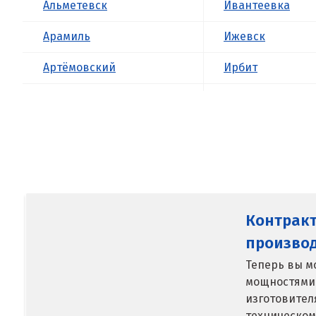
Альметевск
Ивантеевка
Арамиль
Ижевск
Артёмовский
Ирбит
Асбест
Иркутск
Б
Ишим
Балашиха
К
Барнаул
Казань
Контрак
Белгород
Калининград
произво
Берёзовский
Калуга
Теперь вы м
мощностями
Бисерть
Каменск-Уральс
изготовител
Богданович
Камышево
техническом