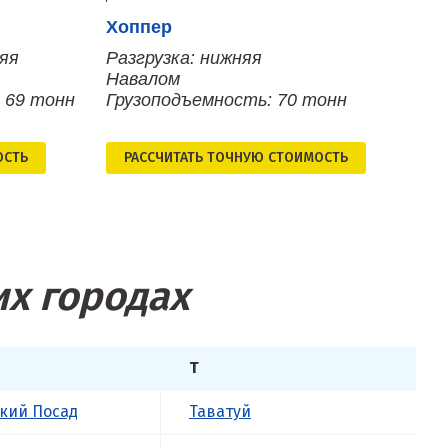
Хоппер
няя
Разгрузка: нижняя
Навалом
 69 тонн
Грузоподъемность: 70 тонн
ОСТЬ
РАСCЧИТАТЬ ТОЧНУЮ СТОИМОСТЬ
их городах
Т
кий Посад
Таватуй