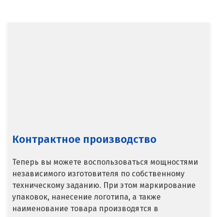
Балашиха
Барнаул
Белгород
Берёзовский
Бисерть
Богданович
Брянск
Контрактное производство
В
Теперь вы можете воспользоваться мощностями
Верхние Серги
независимого изготовителя по собственному
техническому заданию. При этом маркирование
Верхний Уфалей
упаковок, нанесение логотипа, а также
наименование товара производятся в
Верхняя Пышма