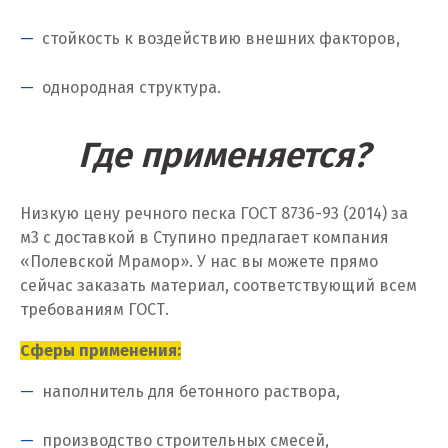
Калуга
стойкость к воздействию внешних факторов,
Каменск-Уральский
однородная структура.
Камышево
Где применяется?
Камышлов
Караганда
Низкую цену речного песка ГОСТ 8736-93 (2014) за
Качканар
м
3
с доставкой в Ступино предлагает компания
«Полевской Мрамор». У нас вы можете прямо
Кемерово
сейчас заказать материал, соответствующий всем
требованиям ГОСТ.
Киров
Сферы применения:
Кировград
наполнитель для бетонного раствора,
Клин
производство строительных смесей,