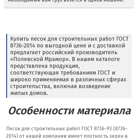
Дмитров
Долгопрудный
Домодедово
Купить песок для строительных работ ГОСТ
8736-2014 по выгодной цене и с доставкой
Дубна
предлагает российский производитель
«Полевской Мрамор». В нашем каталоге
Е
представлена продукция,
соответствующая требованиям ГОСТ и
Егорьевск
широко применяемая в различных сферах
строительства, включая возведение
Екатеринбург
жилых домов.
Еленинка
Особенности материала
Ж
Песок для строительных работ ГОСТ 8736-93 (8736-
Жуковский
2014) от нашей компании имеет плотность зерен в