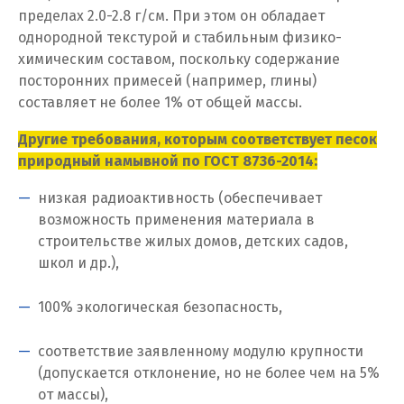
пределах 2.0-2.8 г/см. При этом он обладает
И
однородной текстурой и стабильным физико-
Иваново
химическим составом, поскольку содержание
посторонних примесей (например, глины)
Ивантеевка
составляет не более 1% от общей массы.
Ижевск
Другие требования, которым соответствует песок
природный намывной по ГОСТ 8736-2014:
Ирбит
низкая радиоактивность (обеспечивает
Иркутск
возможность применения материала в
строительстве жилых домов, детских садов,
Ишим
школ и др.),
К
100% экологическая безопасность,
Казань
соответствие заявленному модулю крупности
(допускается отклонение, но не более чем на 5%
Калининград
от массы),