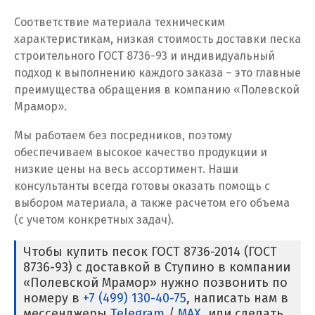
Соответствие материала техническим
Кузино
характеристикам, низкая стоимость доставки песка
строительного ГОСТ 8736-93 и индивидуальный
Курск
подход к выполнению каждого заказа – это главные
преимущества обращения в компанию «Полевской
Кушва
Мрамор».
Л
Мы работаем без посредников, поэтому
обеспечиваем высокое качество продукции и
Лангепас
низкие цены на весь ассортимент. Наши
Липецк
консультанты всегда готовы оказать помощь с
выбором материала, а также расчетом его объема
Лобня
(с учетом конкретных задач).
Лыткарино
Чтобы купить песок ГОСТ 8736-2014 (ГОСТ
8736-93) с доставкой в Ступино в компании
Люберцы
«Полевской Мрамор» нужно позвонить по
номеру в
+7 (499) 130-40-75
, написать нам в
М
мессенджеры
Telegram
/
MAX
, или сделать