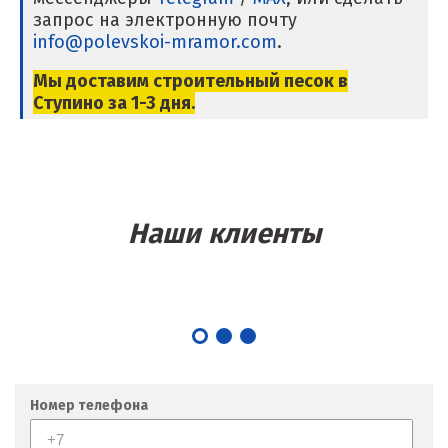
запрос на электронную почту
Магнитогорск
info@polevskoi-mramor.com
.
Махачкала
Мы доставим строительный песок в
Ступино за 1-3 дня.
Мегион
Медведевка
Москва
Наши клиенты
Мытищи
Н
Набарежные Челны
Надым
Номер телефона
Наро-Фоминск