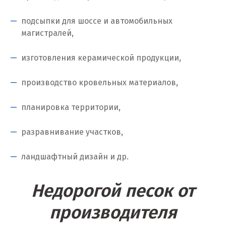
Когалым
подсыпки для шоссе и автомобильных
Коелга
магистралей,
Коломна
изготовления керамической продукции,
Королёв
производство кровельных материалов,
Кострома
планировка территории,
Красногорск
разравнивание участков,
Краснодар
ландшафтный дизайн и др.
Краснотурьинск
Красноуфимск
Недорогой песок от
Красноярск
производителя
Крым