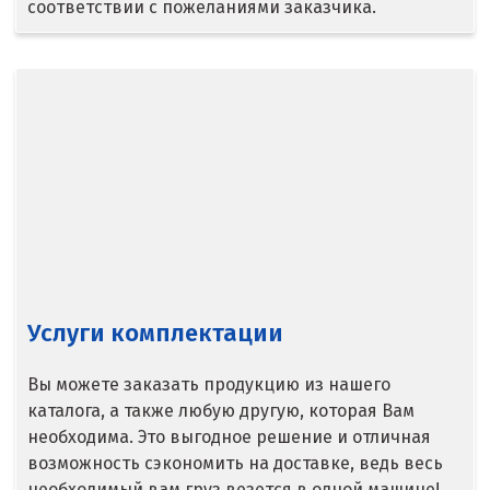
соответствии с пожеланиями заказчика.
Верхняя Салда
Видное
Владикавказ
Владимир
Волгоград
Волгодонск
Услуги комплектации
Воронеж
Воскресенск
Вы можете заказать продукцию из нашего
каталога, а также любую другую, которая Вам
Д
необходима. Это выгодное решение и отличная
возможность сэкономить на доставке, ведь весь
Дегтярск
необходимый вам груз везется в одной машине!