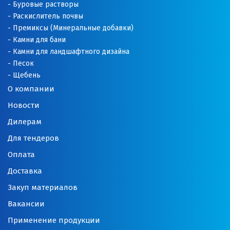
Оренбург
Буровые растворы
Раскислитель почвы
Орехово-Зуево
Премиксы (Минеральные добавки)
Камни для бани
П
Камни для ландшафтного дизайна
Песок
Павловский Посад
Щебень
О компании
Пенза
Новости
Первоуральск
Дилерам
Для тендеров
Пермь
Оплата
Подольск
Доставка
Походилова
Закуп материалов
Вакансии
Псков
Применение продукции