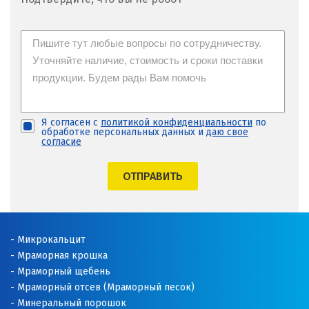
Медведевка
Москва
Мытищи
Н
Я согласен с
политикой конфиденциальности
по
обработке персональных данных и
даю свое
согласие
Набарежные Челны
ОТПРАВИТЬ
Надым
Наро-Фоминск
Микрокальцит
Невьянск
Мраморная крошка
Мраморный щебень
Нефтеюганск
Мраморный отсев (Мраморный песок)
Нижневартовск
Минеральный порошок