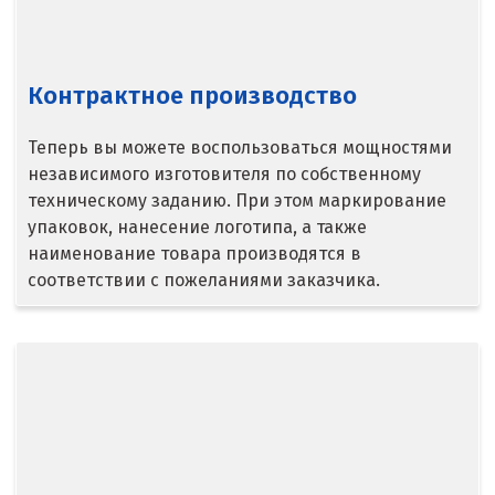
Камышлов
Караганда
Контрактное производство
Качканар
Теперь вы можете воспользоваться мощностями
Кемерово
независимого изготовителя по собственному
техническому заданию. При этом маркирование
Киров
упаковок, нанесение логотипа, а также
наименование товара производятся в
Кировград
соответствии с пожеланиями заказчика.
Клин
Когалым
Коелга
Коломна