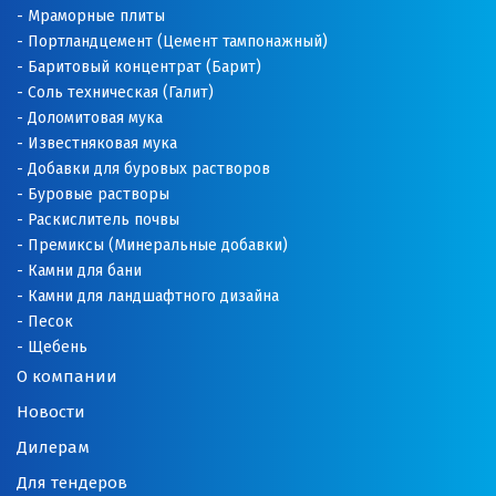
Мраморные плиты
Нижний Новгород
Портландцемент (Цемент тампонажный)
Баритовый концентрат (Барит)
Нижний Тагил
Соль техническая (Галит)
Доломитовая мука
Новгород
Известняковая мука
Добавки для буровых растворов
Новокоалиновый
Буровые растворы
Раскислитель почвы
Новокузнецк
Премиксы (Минеральные добавки)
Камни для бани
Новороссийск
Камни для ландшафтного дизайна
Песок
Новосибирск
Щебень
О компании
Новоуральск
Новости
Новоуткинск
Дилерам
Новый Уренгой
Для тендеров