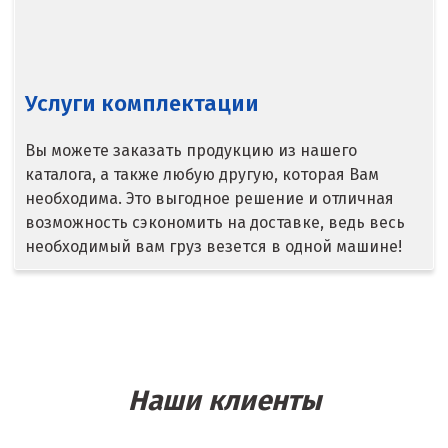
Королёв
Кострома
Услуги комплектации
Красногорск
Краснодар
Вы можете заказать продукцию из нашего
каталога, а также любую другую, которая Вам
Краснотурьинск
необходима. Это выгодное решение и отличная
возможность сэкономить на доставке, ведь весь
Красноуфимск
необходимый вам груз везется в одной машине!
Красноярск
Крым
Кузино
Наши клиенты
Курск