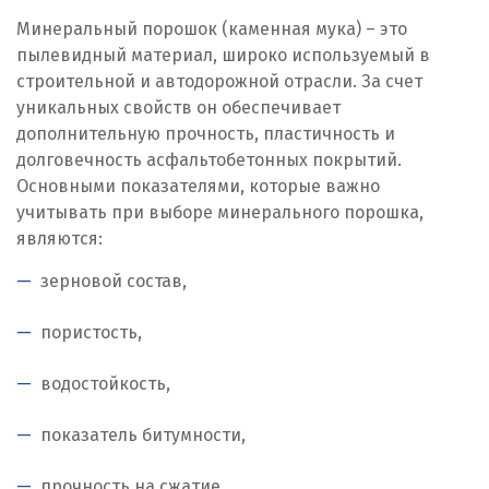
Минеральный порошок (каменная мука) – это
Дубна
пылевидный материал, широко используемый в
строительной и автодорожной отрасли. За счет
Е
уникальных свойств он обеспечивает
дополнительную прочность, пластичность и
Егорьевск
долговечность асфальтобетонных покрытий.
Основными показателями, которые важно
Екатеринбург
учитывать при выборе минерального порошка,
Еленинка
являются:
зерновой состав,
Ж
Жуковский
пористость,
И
водостойкость,
Иваново
показатель битумности,
Ивантеевка
прочность на сжатие.