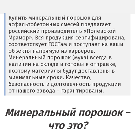
Владикавказ
Владимир
Купить минеральный порошок для
асфальтобетонных смесей предлагает
Волгоград
российский производитель «Полевской
Мрамор». Вся продукция сертифицирована,
Волгодонск
соответствует ГОСТам и поступает на ваши
объекты напрямую из карьеров.
Воронеж
Минеральный порошок (мука) всегда в
наличии на складе и готовы к отправке,
Воскресенск
поэтому материалы будут доставлены в
минимальные сроки. Качество,
Д
безопасность и долговечность продукции
от нашего завода – гарантированы.
Дегтярск
Дмитров
Минеральный порошок –
Долгопрудный
что это?
Домодедово