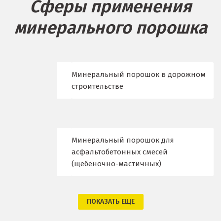
Сферы применения
Берёзовский
минерального порошка
Бисерть
Богданович
Брянск
Минеральный порошок в дорожном
строительстве
В
Верхние Серги
Верхний Уфалей
Минеральный порошок для
асфальтобетонных смесей
Верхняя Пышма
(щебеночно-мастичных)
Верхняя Салда
Видное
ПОКАЗАТЬ ЕЩЕ