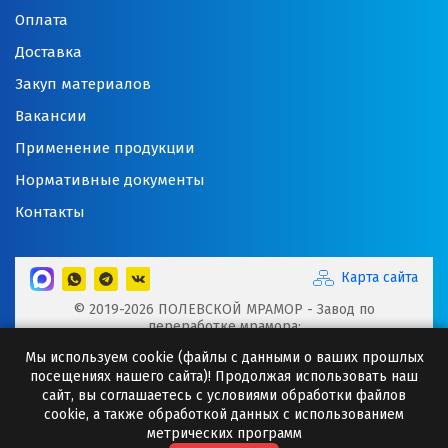
Оплата
Ногинск
Доставка
Ноябрьск
Закуп материалов
Нягань
Вакансии
Применение продукции
О
Нормативные документы
Одинцово
Контакты
Омск
Карта сайта
Орел
© 2019-2026 ПОЛЕВСКОЙ МРАМОР - Завод по
переработке мрамора:
Оренбург
Микрокальцит, Мраморная крошка, Мраморный щебень,
Мы используем cookie (файлы с данными о ваших прошлых
Минеральные порошки, Добавки для буровых растворов
посещениях нашего сайта)! Продолжая использовать наш
Орехово-Зуево
Сайт носит исключительно информационный характер и
сайт, вы соглашаетесь с условиями обработки файлов
ни при каких случаях информация не может являться
cookie, а также обработкой данных с использованием
П
публичной офертой.
метрических программ
Любое копирование информации с сайта разрешено