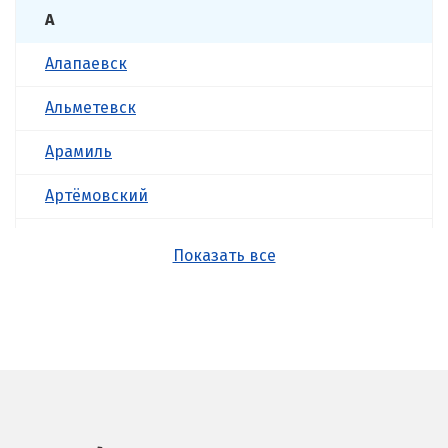
А
Алапаевск
Альметевск
Арамиль
Артёмовский
Асбест
Показать все
Б
Балашиха
Барнаул
Белгород