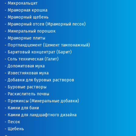
Микрокальцит
Ростов на Дону
Мраморная крошка
Мраморный щебень
Рязань
Мраморный отсев (Мраморный песок)
Минеральный порошок
С
Мраморные плиты
Портландцемент (Цемент тампонажный)
Салехард
Баритовый концентрат (Барит)
Соль техническая (Галит)
Самара
Доломитовая мука
Известняковая мука
Санкт-Петербург
Добавки для буровых растворов
Саратов
Буровые растворы
Раскислитель почвы
Сатка
Премиксы (Минеральные добавки)
Камни для бани
Севастополь
Камни для ландшафтного дизайна
Песок
Североуральск
Щебень