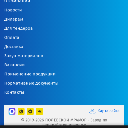
О компании
Сергиев Посад
Новости
Серов
Дилерам
Для тендеров
Серпухов
Оплата
Сибай
Доставка
Смоленск
Закуп материалов
Вакансии
Снежинск
Применение продукции
Сочи
Нормативные документы
Среднеуральск
Контакты
Ставрополь
Карта сайта
Ступино
© 2019-2026 ПОЛЕВСКОЙ МРАМОР - Завод по
переработке мрамора: