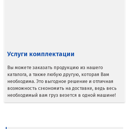
Егорьевск
Екатеринбург
Еленинка
Ж
Жуковский
Услуги комплектации
И
Вы можете заказать продукцию из нашего
каталога, а также любую другую, которая Вам
Иваново
необходима. Это выгодное решение и отличная
возможность сэкономить на доставке, ведь весь
Ивантеевка
необходимый вам груз везется в одной машине!
Ижевск
Ирбит
Иркутск