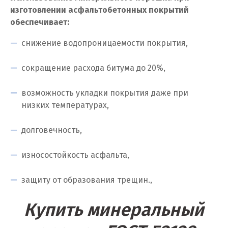
изготовлении асфальтобетонных покрытий
Краснодар
обеспечивает:
Краснотурьинск
снижение водопроницаемости покрытия,
Красноуфимск
сокращение расхода битума до 20%,
Красноярск
возможность укладки покрытия даже при
Крым
низких температурах,
Кузино
долговечность,
Курск
износостойкость асфальта,
Кушва
защиту от образования трещин.,
Л
Купить минеральный
Лангепас