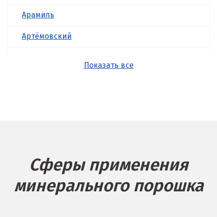
Арамиль
Артёмовский
Асбест
Показать все
Б
Балашиха
Барнаул
Белгород
Сферы применения
Берёзовский
минерального порошка
Бисерть
Богданович