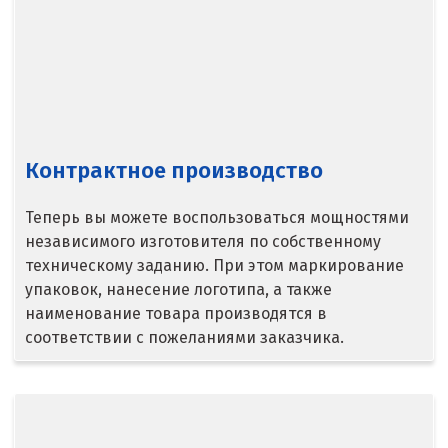
Волгодонск
Воронеж
Воскресенск
Д
Контрактное производство
Дегтярск
Теперь вы можете воспользоваться мощностями
Дмитров
независимого изготовителя по собственному
техническому заданию. При этом маркирование
Долгопрудный
упаковок, нанесение логотипа, а также
наименование товара производятся в
Домодедово
соответствии с пожеланиями заказчика.
Дубна
Е