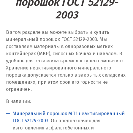
порошок ГОСТ 52129-
Липецк
2003
Лобня
Лыткарино
В этом разделе вы можете выбрать и купить
минеральный порошок ГОСТ 52129-2003. Мы
Люберцы
доставляем материалы в одноразовых мягких
контейнерах (МКР), силосных бочках и навалом. В
М
удобное для заказчика время доступен самовывоз.
Хранение неактивированного минерального
Магнитогорск
порошка допускается только в закрытых складских
помещениях, при этом срок его годности не
Махачкала
ограничен.
Мегион
В наличии:
Медведевка
Минеральный порошок МП1 неактивированный
ГОСТ 52129-2003.
Он предназначен для
Москва
изготовления асфальтобетонных и