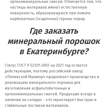
органоминеральных смесей. Отличается тем, что
Мытищи
частицы материала имеют естественную
поверхность, образовавшуюся при помоле
Н
карбонатных (осадочных) горных пород.
Набарежные Челны
Где заказать
Надым
минеральный порошок
Наро-Фоминск
в Екатеринбурге?
Невьянск
Статус ГОСТ Р 52129-2003 на 2021 год остается
Нефтеюганск
действующим, поэтому российский завод
Нижневартовск
«Полевской Мрамор» продолжает производство и
реализацию минерального порошка для
Нижний Новгород
изготовления асфальтобетонных и
органоминеральных смесей. Продукция всегда в
Нижний Тагил
наличии на складах – это гарантирует быстрые и
стабильные поставки материалов.