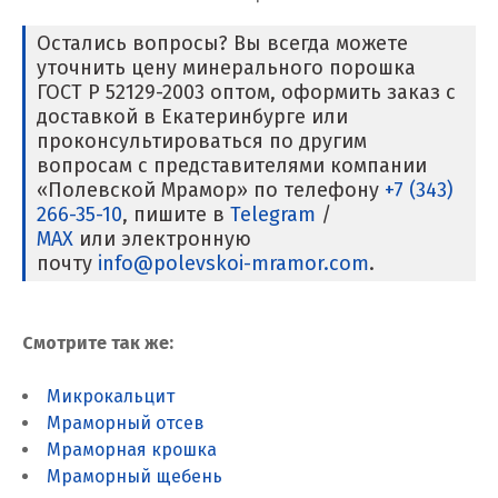
Новгород
Остались вопросы? Вы всегда можете
Новокоалиновый
уточнить цену минерального порошка
ГОСТ Р 52129-2003 оптом, оформить заказ с
Новокузнецк
доставкой в Екатеринбурге или
проконсультироваться по другим
Новороссийск
вопросам с представителями компании
«Полевской Мрамор» по телефону
+7 (343)
Новосибирск
266-35-10
, пишите в
Telegram
/
MAX
или электронную
Новоуральск
почту
info@polevskoi-mramor.com
.
Новоуткинск
Смотрите так же:
Новый Уренгой
Ногинск
Микрокальцит
Мраморный отсев
Ноябрьск
Мраморная крошка
Мраморный щебень
Нягань