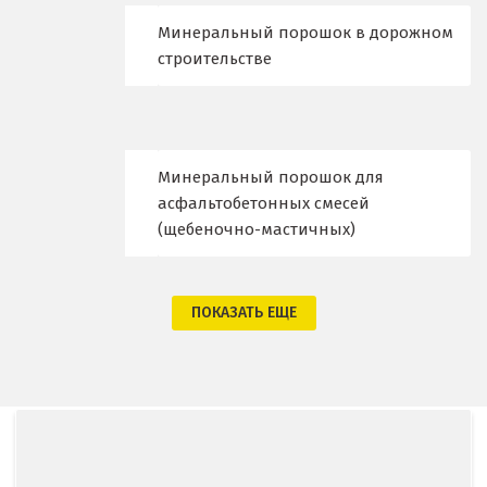
Брянск
Минеральный порошок в дорожном
строительстве
В
Верхние Серги
Верхний Уфалей
Минеральный порошок для
асфальтобетонных смесей
Верхняя Пышма
(щебеночно-мастичных)
Верхняя Салда
Видное
ПОКАЗАТЬ ЕЩЕ
Владикавказ
Владимир
Волгоград