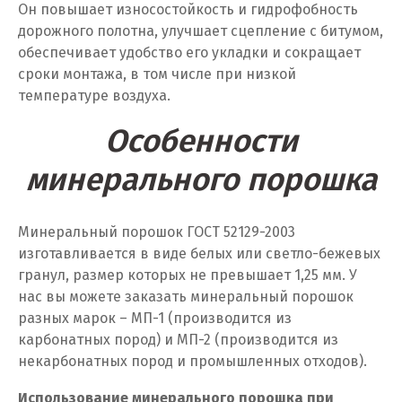
Он повышает износостойкость и гидрофобность
дорожного полотна, улучшает сцепление с битумом,
Кемерово
обеспечивает удобство его укладки и сокращает
Киров
сроки монтажа, в том числе при низкой
температуре воздуха.
Кировград
Особенности
Клин
минерального порошка
Когалым
Коелга
Минеральный порошок ГОСТ 52129-2003
изготавливается в виде белых или светло-бежевых
Коломна
гранул, размер которых не превышает 1,25 мм. У
нас вы можете заказать минеральный порошок
Королёв
разных марок – МП-1 (производится из
карбонатных пород) и МП-2 (производится из
Кострома
некарбонатных пород и промышленных отходов).
Красногорск
Использование минерального порошка при