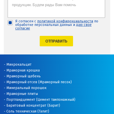
Я согласен с
политикой конфиденциальности
по
обработке персональных данных и
даю свое
согласие
ОТПРАВИТЬ
Микрокальцит
Мраморная крошка
Мраморный щебень
Мраморный отсев (Мраморный песок)
Минеральный порошок
Мраморные плиты
Портландцемент (Цемент тампонажный)
Баритовый концентрат (Барит)
Соль техническая (Галит)