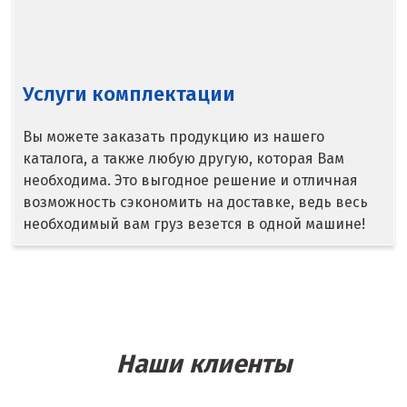
Королёв
Кострома
Услуги комплектации
Красногорск
Краснодар
Вы можете заказать продукцию из нашего
каталога, а также любую другую, которая Вам
Краснотурьинск
необходима. Это выгодное решение и отличная
возможность сэкономить на доставке, ведь весь
Красноуфимск
необходимый вам груз везется в одной машине!
Красноярск
Крым
Кузино
Наши клиенты
Курск