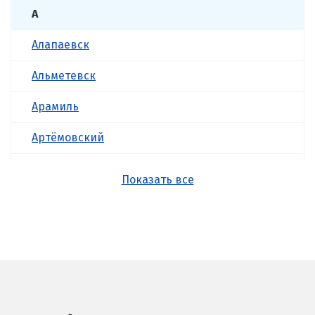
А
Алапаевск
Альметевск
Арамиль
Артёмовский
Асбест
Показать все
Б
Балашиха
Барнаул
Белгород