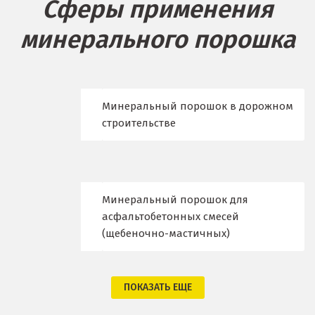
Сферы применения
Берёзовский
минерального порошка
Бисерть
Богданович
Брянск
Минеральный порошок в дорожном
строительстве
В
Верхние Серги
Верхний Уфалей
Минеральный порошок для
асфальтобетонных смесей
Верхняя Пышма
(щебеночно-мастичных)
Верхняя Салда
Видное
ПОКАЗАТЬ ЕЩЕ