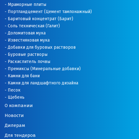
Мраморные плиты
Нижний Новгород
Портландцемент (Цемент тампонажный)
Баритовый концентрат (Барит)
Нижний Тагил
Соль техническая (Галит)
Доломитовая мука
Новгород
Известняковая мука
Добавки для буровых растворов
Новокоалиновый
Буровые растворы
Раскислитель почвы
Новокузнецк
Премиксы (Минеральные добавки)
Камни для бани
Новороссийск
Камни для ландшафтного дизайна
Песок
Новосибирск
Щебень
О компании
Новоуральск
Новости
Новоуткинск
Дилерам
Новый Уренгой
Для тендеров