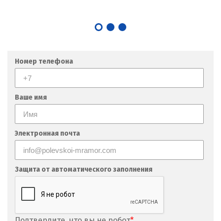
Кушва
Л
Лангепас
Номер телефона
Липецк
Лобня
Ваше имя
Лыткарино
Электронная почта
Люберцы
М
Защита от автоматического заполнения
Магнитогорск
Махачкала
Подтвердите, что вы не робот
*
Мегион