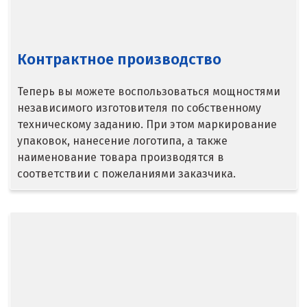
Камышлов
Караганда
Контрактное производство
Качканар
Теперь вы можете воспользоваться мощностями
Кемерово
независимого изготовителя по собственному
техническому заданию. При этом маркирование
Киров
упаковок, нанесение логотипа, а также
наименование товара производятся в
Кировград
соответствии с пожеланиями заказчика.
Клин
Когалым
Коелга
Коломна