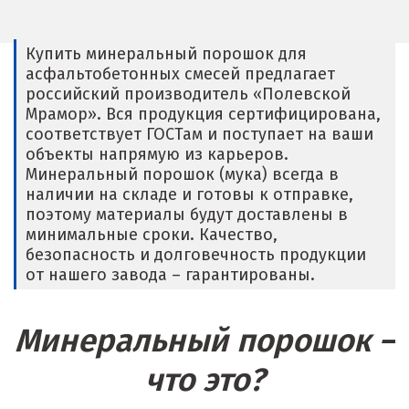
Владикавказ
Владимир
Купить минеральный порошок для
асфальтобетонных смесей предлагает
Волгоград
российский производитель «Полевской
Мрамор». Вся продукция сертифицирована,
Волгодонск
соответствует ГОСТам и поступает на ваши
объекты напрямую из карьеров.
Воронеж
Минеральный порошок (мука) всегда в
наличии на складе и готовы к отправке,
Воскресенск
поэтому материалы будут доставлены в
минимальные сроки. Качество,
Д
безопасность и долговечность продукции
от нашего завода – гарантированы.
Дегтярск
Дмитров
Минеральный порошок –
Долгопрудный
что это?
Домодедово