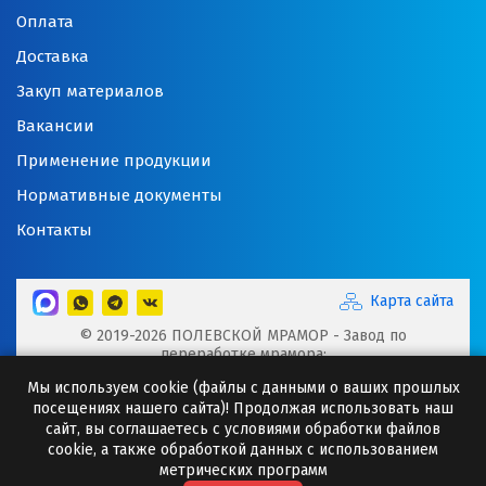
Оплата
Ногинск
Доставка
Ноябрьск
Закуп материалов
Нягань
Вакансии
Применение продукции
О
Нормативные документы
Одинцово
Контакты
Омск
Карта сайта
Орел
© 2019-2026 ПОЛЕВСКОЙ МРАМОР - Завод по
переработке мрамора:
Оренбург
Микрокальцит, Мраморная крошка, Мраморный щебень,
Мы используем cookie (файлы с данными о ваших прошлых
Минеральные порошки, Добавки для буровых растворов
посещениях нашего сайта)! Продолжая использовать наш
Орехово-Зуево
Сайт носит исключительно информационный характер и
сайт, вы соглашаетесь с условиями обработки файлов
ни при каких случаях информация не может являться
cookie, а также обработкой данных с использованием
П
публичной офертой.
метрических программ
Любое копирование информации с сайта разрешено