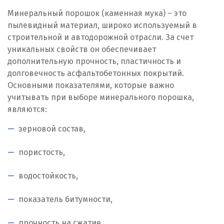
Минеральный порошок (каменная мука) – это
Дубна
пылевидный материал, широко используемый в
строительной и автодорожной отрасли. За счет
Е
уникальных свойств он обеспечивает
дополнительную прочность, пластичность и
Егорьевск
долговечность асфальтобетонных покрытий.
Основными показателями, которые важно
Екатеринбург
учитывать при выборе минерального порошка,
Еленинка
являются:
зерновой состав,
Ж
Жуковский
пористость,
И
водостойкость,
Иваново
показатель битумности,
Ивантеевка
прочность на сжатие.