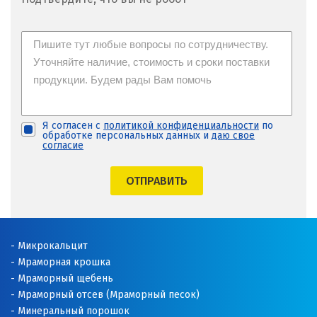
Медведевка
Москва
Мытищи
Н
Я согласен с
политикой конфиденциальности
по
обработке персональных данных и
даю свое
согласие
Набарежные Челны
ОТПРАВИТЬ
Надым
Наро-Фоминск
Микрокальцит
Невьянск
Мраморная крошка
Мраморный щебень
Нефтеюганск
Мраморный отсев (Мраморный песок)
Нижневартовск
Минеральный порошок