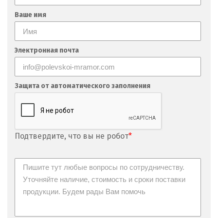
Невьянск
Ваше имя
Нефтеюганск
Нижневартовск
Электронная почта
Нижний Новгород
Защита от автоматического заполнения
Нижний Тагил
Новгород
Новокоалиновый
Подтвердите, что вы не робот
*
Новокузнецк
Новороссийск
Новосибирск
Новоуральск