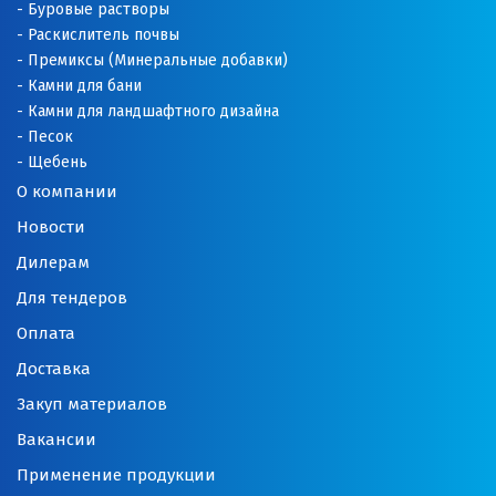
Буровые растворы
Раскислитель почвы
Орехово-Зуево
Премиксы (Минеральные добавки)
П
Камни для бани
Камни для ландшафтного дизайна
Павловский Посад
Песок
Щебень
Пенза
О компании
Новости
Первоуральск
Дилерам
Пермь
Для тендеров
Подольск
Оплата
Доставка
Походилова
Закуп материалов
Псков
Вакансии
Пушкино
Применение продукции