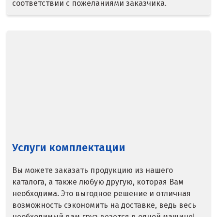
соответствии с пожеланиями заказчика.
Верхняя Салда
Видное
Владикавказ
Владимир
Волгоград
Волгодонск
Услуги комплектации
Воронеж
Воскресенск
Вы можете заказать продукцию из нашего
каталога, а также любую другую, которая Вам
Д
необходима. Это выгодное решение и отличная
возможность сэкономить на доставке, ведь весь
Дегтярск
необходимый вам груз везется в одной машине!