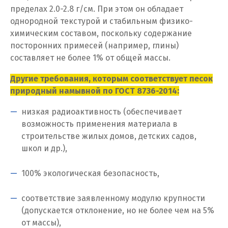
И
пределах 2.0-2.8 г/см. При этом он обладает
однородной текстурой и стабильным физико-
Иваново
химическим составом, поскольку содержание
Ивантеевка
посторонних примесей (например, глины)
составляет не более 1% от общей массы.
Ижевск
Другие требования, которым соответствует песок
Ирбит
природный намывной по ГОСТ 8736-2014:
низкая радиоактивность (обеспечивает
Иркутск
возможность применения материала в
Ишим
строительстве жилых домов, детских садов,
школ и др.),
К
100% экологическая безопасность,
Казань
соответствие заявленному модулю крупности
Калининград
(допускается отклонение, но не более чем на 5%
от массы),
Калуга