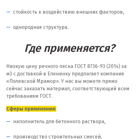
Каменск-Уральский
стойкость к воздействию внешних факторов,
Камышево
однородная структура.
Камышлов
Где применяется?
Караганда
Качканар
Низкую цену речного песка ГОСТ 8736-93 (2014) за
м
3
с доставкой в Еленинку предлагает компания
Кемерово
«Полевской Мрамор». У нас вы можете прямо
сейчас заказать материал, соответствующий всем
Киров
требованиям ГОСТ.
Кировград
Сферы применения:
Клин
наполнитель для бетонного раствора,
Когалым
производство строительных смесей,