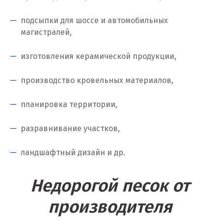
Коелга
подсыпки для шоссе и автомобильных
магистралей,
Коломна
изготовления керамической продукции,
Королёв
Кострома
производство кровельных материалов,
Красногорск
планировка территории,
Краснодар
разравнивание участков,
Краснотурьинск
ландшафтный дизайн и др.
Красноуфимск
Недорогой песок от
Красноярск
производителя
Крым