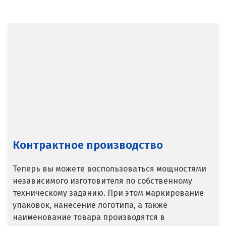
Балашиха
Барнаул
Белгород
Берёзовский
Бисерть
Богданович
Брянск
Контрактное производство
В
Теперь вы можете воспользоваться мощностями
Верхние Серги
независимого изготовителя по собственному
техническому заданию. При этом маркирование
Верхний Уфалей
упаковок, нанесение логотипа, а также
наименование товара производятся в
Верхняя Пышма