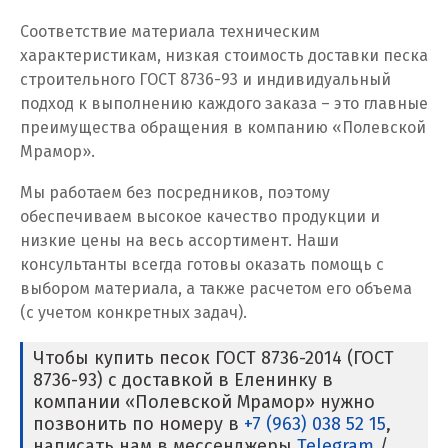
Кузино
Соответствие материала техническим
характеристикам, низкая стоимость доставки песка
Курск
строительного ГОСТ 8736-93 и индивидуальный
подход к выполнению каждого заказа – это главные
Кушва
преимущества обращения в компанию «Полевской
Мрамор».
Л
Мы работаем без посредников, поэтому
Лангепас
обеспечиваем высокое качество продукции и
низкие цены на весь ассортимент. Наши
Липецк
консультанты всегда готовы оказать помощь с
Лобня
выбором материала, а также расчетом его объема
(с учетом конкретных задач).
Лыткарино
Чтобы купить песок ГОСТ 8736-2014 (ГОСТ
Люберцы
8736-93) с доставкой в Еленинку в
компании «Полевской Мрамор» нужно
М
позвонить по номеру в
+7 (963) 038 52 15
,
написать нам в мессенджеры
Telegram
/