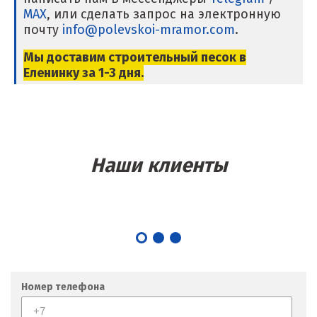
Магнитогорск
MAX
, или сделать запрос на электронную
почту
info@polevskoi-mramor.com
.
Махачкала
Мы доставим строительный песок в
Мегион
Еленинку за 1-3 дня.
Медведевка
Москва
Наши клиенты
Мытищи
Н
Набарежные Челны
Надым
Номер телефона
Наро-Фоминск