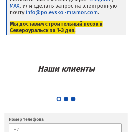
MAX
, или сделать запрос на электронную
Магнитогорск
почту
info@polevskoi-mramor.com
.
Махачкала
Мы доставим строительный песок в
Североуральск за 1-3 дня.
Мегион
Медведевка
Москва
Наши клиенты
Мытищи
Н
Набарежные Челны
Надым
Номер телефона
Наро-Фоминск