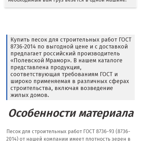
Дмитров
Долгопрудный
Домодедово
Купить песок для строительных работ ГОСТ
8736-2014 по выгодной цене и с доставкой
Дубна
предлагает российский производитель
«Полевской Мрамор». В нашем каталоге
Е
представлена продукция,
соответствующая требованиям ГОСТ и
Егорьевск
широко применяемая в различных сферах
строительства, включая возведение
Екатеринбург
жилых домов.
Еленинка
Особенности материала
Ж
Песок для строительных работ ГОСТ 8736-93 (8736-
Жуковский
2014) от нашей компании имеет плотность зерен в