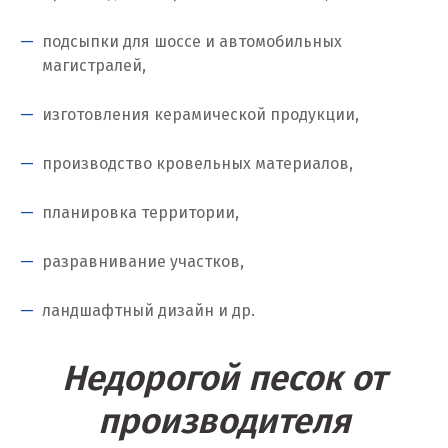
Когалым
подсыпки для шоссе и автомобильных
Коелга
магистралей,
Коломна
изготовления керамической продукции,
Королёв
производство кровельных материалов,
Кострома
планировка территории,
Красногорск
разравнивание участков,
Краснодар
ландшафтный дизайн и др.
Краснотурьинск
Красноуфимск
Недорогой песок от
Красноярск
производителя
Крым