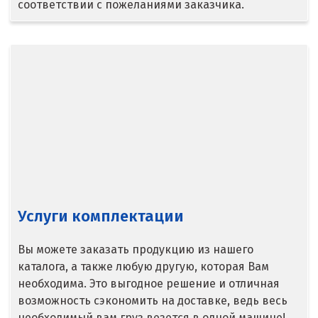
соответствии с пожеланиями заказчика.
Верхняя Салда
Видное
Владикавказ
Владимир
Волгоград
Волгодонск
Услуги комплектации
Воронеж
Воскресенск
Вы можете заказать продукцию из нашего
каталога, а также любую другую, которая Вам
Д
необходима. Это выгодное решение и отличная
возможность сэкономить на доставке, ведь весь
Дегтярск
необходимый вам груз везется в одной машине!