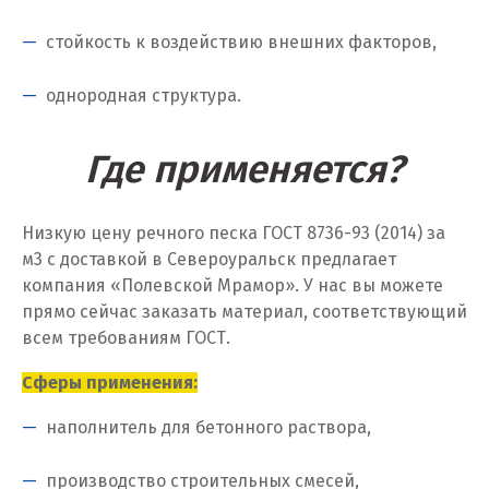
Калуга
стойкость к воздействию внешних факторов,
Каменск-Уральский
однородная структура.
Камышево
Где применяется?
Камышлов
Караганда
Низкую цену речного песка ГОСТ 8736-93 (2014) за
Качканар
м
3
с доставкой в Североуральск предлагает
компания «Полевской Мрамор». У нас вы можете
Кемерово
прямо сейчас заказать материал, соответствующий
всем требованиям ГОСТ.
Киров
Сферы применения:
Кировград
наполнитель для бетонного раствора,
Клин
производство строительных смесей,