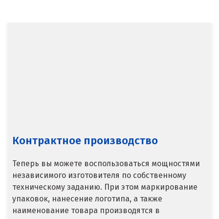
Балашиха
Барнаул
Белгород
Берёзовский
Бисерть
Богданович
Брянск
Контрактное производство
В
Теперь вы можете воспользоваться мощностями
Верхние Серги
независимого изготовителя по собственному
техническому заданию. При этом маркирование
Верхний Уфалей
упаковок, нанесение логотипа, а также
наименование товара производятся в
Верхняя Пышма