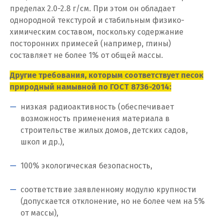
пределах 2.0-2.8 г/см. При этом он обладает
И
однородной текстурой и стабильным физико-
Иваново
химическим составом, поскольку содержание
посторонних примесей (например, глины)
Ивантеевка
составляет не более 1% от общей массы.
Ижевск
Другие требования, которым соответствует песок
природный намывной по ГОСТ 8736-2014:
Ирбит
низкая радиоактивность (обеспечивает
Иркутск
возможность применения материала в
строительстве жилых домов, детских садов,
Ишим
школ и др.),
К
100% экологическая безопасность,
Казань
соответствие заявленному модулю крупности
(допускается отклонение, но не более чем на 5%
Калининград
от массы),