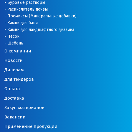
Оренбург
Буровые растворы
Раскислитель почвы
Орехово-Зуево
Премиксы (Минеральные добавки)
Камни для бани
П
Камни для ландшафтного дизайна
Песок
Павловский Посад
Щебень
О компании
Пенза
Новости
Первоуральск
Дилерам
Для тендеров
Пермь
Оплата
Подольск
Доставка
Походилова
Закуп материалов
Вакансии
Псков
Применение продукции