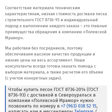
Соответствие материала техническим
Кузино
характеристикам, низкая стоимость доставки песка
строительного ГОСТ 8736-93 и индивидуальный
Курск
подход к выполнению каждого заказа – это главные
преимущества обращения в компанию «Полевской
Кушва
Мрамор».
Л
Мы работаем без посредников, поэтому
обеспечиваем высокое качество продукции и
Лангепас
низкие цены на весь ассортимент. Наши
Липецк
консультанты всегда готовы оказать помощь с
выбором материала, а также расчетом его объема
Лобня
(с учетом конкретных задач).
Лыткарино
Чтобы купить песок ГОСТ 8736-2014 (ГОСТ
8736-93) с доставкой в Североуральск в
Люберцы
компании «Полевской Мрамор» нужно
позвонить по номеру в
+7 (963) 038 52 15
,
М
написать нам в мессенджеры
Telegram
/