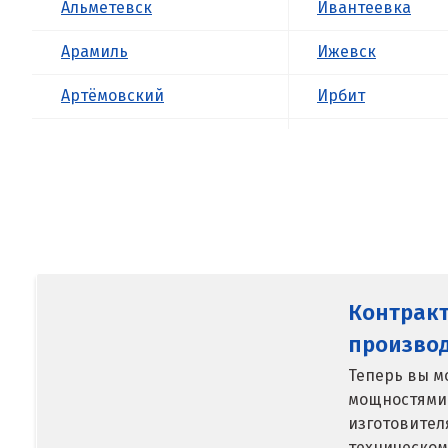
Альметевск
Ивантеевка
Арамиль
Ижевск
Артёмовский
Ирбит
Асбест
Иркутск
Б
Ишим
Балашиха
К
Барнаул
Казань
Контрак
Белгород
Калининград
произво
Берёзовский
Калуга
Теперь вы м
мощностями
Бисерть
Каменск-Уральс
изготовител
Богданович
Камышево
техническом