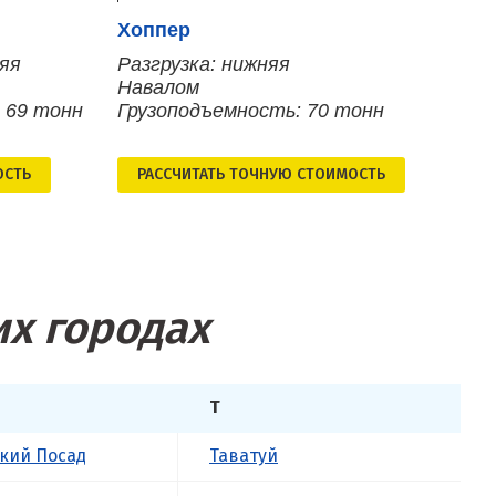
Хоппер
няя
Разгрузка: нижняя
Навалом
 69 тонн
Грузоподъемность: 70 тонн
ОСТЬ
РАСCЧИТАТЬ ТОЧНУЮ СТОИМОСТЬ
их городах
Т
кий Посад
Таватуй