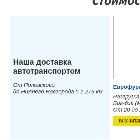
Стоимос
Наша доставка
автотранспортом
От Полевского
Еврофура
до Нижнего Новгорода ≈ 1 275 км
Разгрузка
Биг-бэг (
От 20 до
РАСCЧИТА