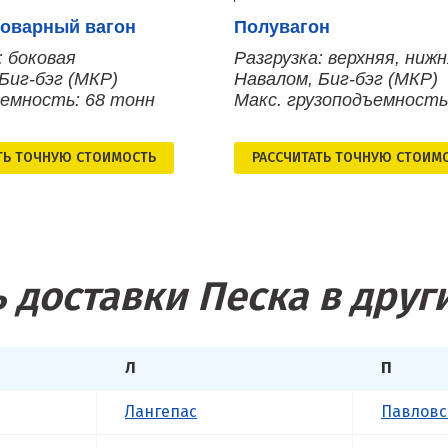
оварный вагон
Полувагон
: боковая
Разгрузка: верхняя, ниж
Биг-бэг (МКР)
Навалом, Биг-бэг (МКР)
ъемность: 68 тонн
Макс. грузоподъемность
ТЬ ТОЧНУЮ СТОИМОСТЬ
РАСCЧИТАТЬ ТОЧНУЮ СТОИМ
 доставки Песка в друг
Л
П
Лангепас
Павловс