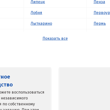
Липецк
Пенза
Лобня
Первоур
Лыткарино
Пермь
Люберцы
Подольс
Показать все
М
Походил
Магнитогорск
Псков
Махачкала
Пушкин
тное
Мегион
Пятигор
дство
Медведевка
Р
ожете воспользоваться
 независимого
кий
Москва
Раменск
я по собственному
у заданию. При этом
Мытищи
Ревда