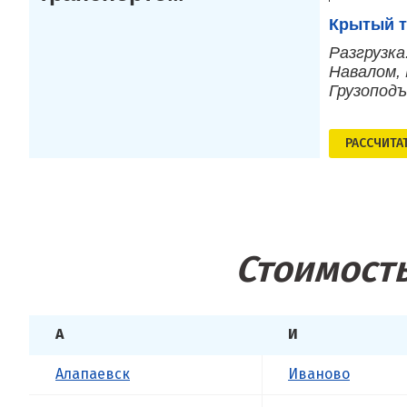
Крытый т
Разгрузка
Навалом, 
Грузопод
РАСCЧИТА
Стоимость
А
И
Алапаевск
Иваново