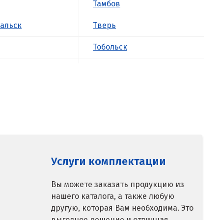
Тамбов
альск
Тверь
Тобольск
к
Тольятти
ова
Томск
Троицк
о
Тула
ск
Тюмень
Услуги комплектации
У
Вы можете заказать продукцию из
нашего каталога, а также любую
ое
Ульяновск
другую, которая Вам необходима. Это
выгодное решение и отличная
Урай