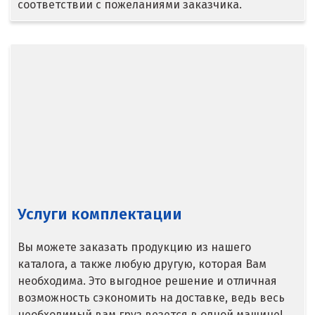
соответствии с пожеланиями заказчика.
Верхняя Салда
Видное
Владикавказ
Владимир
Волгоград
Волгодонск
Услуги комплектации
Воронеж
Воскресенск
Вы можете заказать продукцию из нашего
каталога, а также любую другую, которая Вам
Д
необходима. Это выгодное решение и отличная
возможность сэкономить на доставке, ведь весь
Дегтярск
необходимый вам груз везется в одной машине!