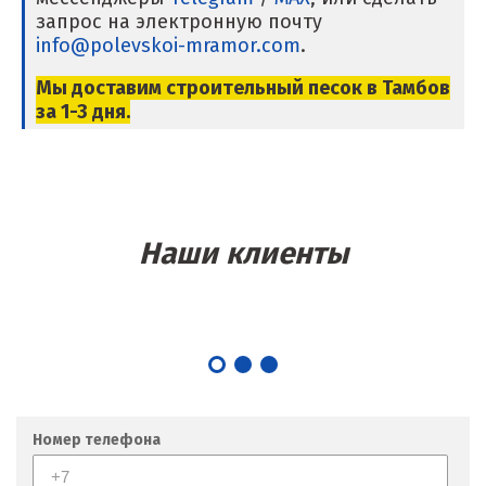
запрос на электронную почту
Магнитогорск
info@polevskoi-mramor.com
.
Махачкала
Мы доставим строительный песок в Тамбов
за 1-3 дня.
Мегион
Медведевка
Москва
Наши клиенты
Мытищи
Н
Набарежные Челны
Надым
Номер телефона
Наро-Фоминск