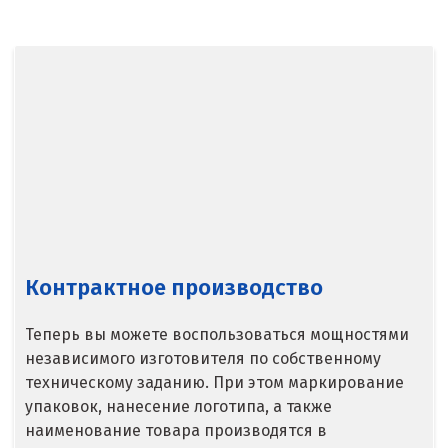
Балашиха
Барнаул
Белгород
Берёзовский
Бисерть
Богданович
Брянск
Контрактное производство
В
Теперь вы можете воспользоваться мощностями
Верхние Серги
независимого изготовителя по собственному
техническому заданию. При этом маркирование
Верхний Уфалей
упаковок, нанесение логотипа, а также
наименование товара производятся в
Верхняя Пышма