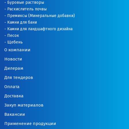
Оренбург
Буровые растворы
Раскислитель почвы
Орехово-Зуево
Премиксы (Минеральные добавки)
Камни для бани
П
Камни для ландшафтного дизайна
Песок
Павловский Посад
Щебень
О компании
Пенза
Новости
Первоуральск
Дилерам
Для тендеров
Пермь
Оплата
Подольск
Доставка
Походилова
Закуп материалов
Вакансии
Псков
Применение продукции