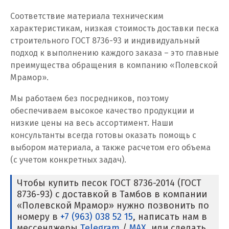
Соответствие материала техническим
Кузино
характеристикам, низкая стоимость доставки песка
строительного ГОСТ 8736-93 и индивидуальный
Курск
подход к выполнению каждого заказа – это главные
преимущества обращения в компанию «Полевской
Кушва
Мрамор».
Л
Мы работаем без посредников, поэтому
обеспечиваем высокое качество продукции и
Лангепас
низкие цены на весь ассортимент. Наши
Липецк
консультанты всегда готовы оказать помощь с
выбором материала, а также расчетом его объема
Лобня
(с учетом конкретных задач).
Лыткарино
Чтобы купить песок ГОСТ 8736-2014 (ГОСТ
8736-93) с доставкой в Тамбов в компании
Люберцы
«Полевской Мрамор» нужно позвонить по
номеру в
+7 (963) 038 52 15
, написать нам в
М
мессенджеры
Telegram
/
MAX
, или сделать