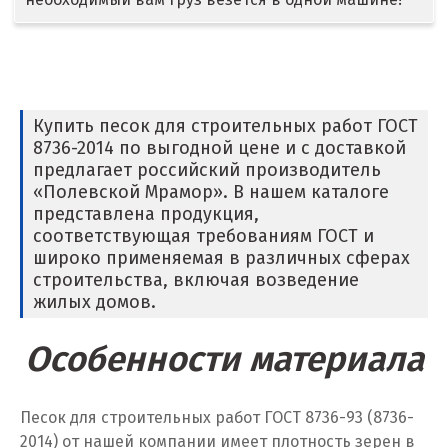
Дмитров
Долгопрудный
Домодедово
Купить песок для строительных работ ГОСТ
8736-2014 по выгодной цене и с доставкой
Дубна
предлагает российский производитель
«Полевской Мрамор». В нашем каталоге
Е
представлена продукция,
соответствующая требованиям ГОСТ и
Егорьевск
широко применяемая в различных сферах
строительства, включая возведение
Екатеринбург
жилых домов.
Еленинка
Особенности материала
Ж
Песок для строительных работ ГОСТ 8736-93 (8736-
Жуковский
2014) от нашей компании имеет плотность зерен в