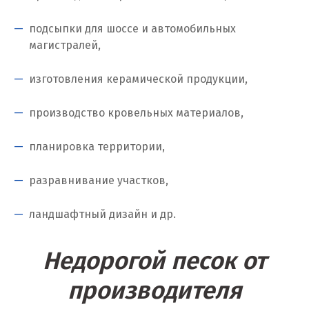
Когалым
подсыпки для шоссе и автомобильных
Коелга
магистралей,
Коломна
изготовления керамической продукции,
Королёв
производство кровельных материалов,
Кострома
планировка территории,
Красногорск
разравнивание участков,
Краснодар
ландшафтный дизайн и др.
Краснотурьинск
Красноуфимск
Недорогой песок от
Красноярск
производителя
Крым