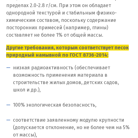
пределах 2.0-2.8 г/см. При этом он обладает
И
однородной текстурой и стабильным физико-
Иваново
химическим составом, поскольку содержание
посторонних примесей (например, глины)
Ивантеевка
составляет не более 1% от общей массы.
Ижевск
Другие требования, которым соответствует песок
природный намывной по ГОСТ 8736-2014:
Ирбит
низкая радиоактивность (обеспечивает
Иркутск
возможность применения материала в
строительстве жилых домов, детских садов,
Ишим
школ и др.),
К
100% экологическая безопасность,
Казань
соответствие заявленному модулю крупности
(допускается отклонение, но не более чем на 5%
Калининград
от массы),