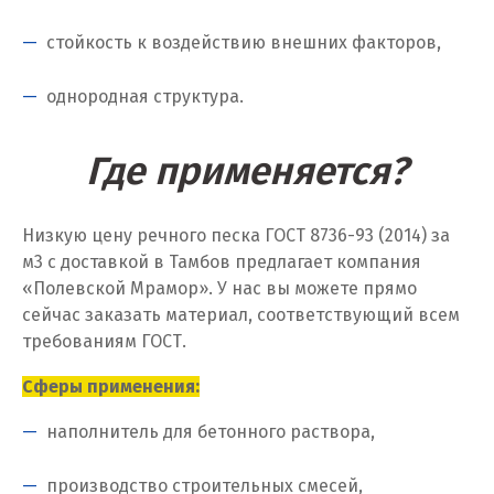
Калуга
стойкость к воздействию внешних факторов,
Каменск-Уральский
однородная структура.
Камышево
Где применяется?
Камышлов
Караганда
Низкую цену речного песка ГОСТ 8736-93 (2014) за
Качканар
м
3
с доставкой в Тамбов предлагает компания
«Полевской Мрамор». У нас вы можете прямо
Кемерово
сейчас заказать материал, соответствующий всем
требованиям ГОСТ.
Киров
Сферы применения:
Кировград
наполнитель для бетонного раствора,
Клин
производство строительных смесей,