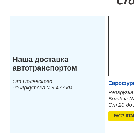
Ст
Наша доставка
автотранспортом
От Полевского
Еврофура
до Иркутска ≈ 3 477 км
Разгрузка
Биг-бэг (
От 20 до
РАСCЧИТА