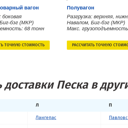
оварный вагон
Полувагон
: боковая
Разгрузка: верхняя, ниж
Биг-бэг (МКР)
Навалом, Биг-бэг (МКР)
ъемность: 68 тонн
Макс. грузоподъемность
ТЬ ТОЧНУЮ СТОИМОСТЬ
РАСCЧИТАТЬ ТОЧНУЮ СТОИМ
 доставки Песка в друг
Л
П
Лангепас
Павловс