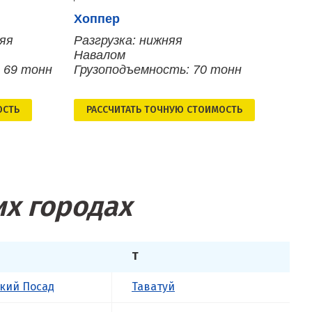
Хоппер
няя
Разгрузка: нижняя
Навалом
 69 тонн
Грузоподъемность: 70 тонн
ОСТЬ
РАСCЧИТАТЬ ТОЧНУЮ СТОИМОСТЬ
их городах
Т
кий Посад
Таватуй