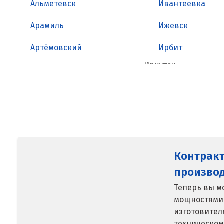
Альметевск
Ивантеевка
Арамиль
Ижевск
Артёмовский
Ирбит
Иркутск
Асбест
Ишим
Б
К
Балашиха
Казань
Барнаул
Калининград
Контрак
Белгород
Калуга
произво
Берёзовский
Теперь вы м
Каменск-Уральс
мощностями
Бисерть
изготовител
Камышево
Богданович
техническом