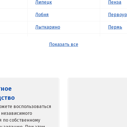
Липецк
Пенза
Лобня
Первоур
Лыткарино
Пермь
Люберцы
Подольс
Показать все
М
Походил
Магнитогорск
Псков
Махачкала
Пушкин
тное
Мегион
Пятигор
дство
Медведевка
Р
ожете воспользоваться
кий
 независимого
Москва
Раменск
я по собственному
у заданию. При этом
Мытищи
Ревда