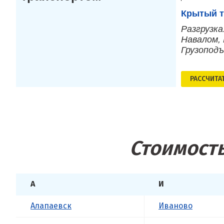
Крытый т
Разгрузка
Навалом, 
Грузопод
РАСCЧИТА
Стоимость
А
И
Алапаевск
Иваново