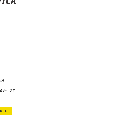
тск
ая
4 до 27
ОСТЬ