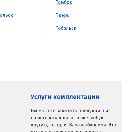
Тамбов
альск
Тверь
Тобольск
к
Тольятти
ова
Томск
Троицк
о
Тула
ск
Тюмень
Услуги комплектации
У
Вы можете заказать продукцию из
нашего каталога, а также любую
ое
Ульяновск
другую, которая Вам необходима. Это
выгодное решение и отличная
Урай