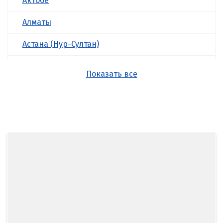
Актобе
Алматы
Астана (Нур-Султан)
Атырау
Показать все
Б
Балхаш
Ж
Жезказган
К
Казахстан
Караганда