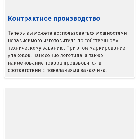
Костанай
Контрактное производство
Кызылорда
Теперь вы можете воспользоваться мощностями
П
независимого изготовителя по собственному
техническому заданию. При этом маркирование
Павлодар
упаковок, нанесение логотипа, а также
наименование товара производятся в
Петропавловск
соответствии с пожеланиями заказчика.
Р
Рудный
С
Семей
Т