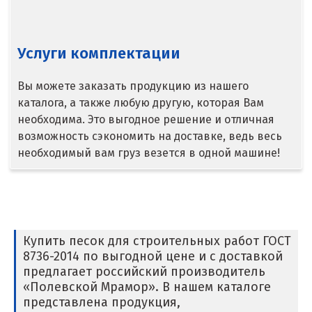
Тараз
Услуги комплектации
Темиртау
У
Вы можете заказать продукцию из нашего
каталога, а также любую другую, которая Вам
Уральск
необходима. Это выгодное решение и отличная
возможность сэкономить на доставке, ведь весь
Усть-Каменогорск
необходимый вам груз везется в одной машине!
Ш
Шымкент
Э
Купить песок для строительных работ ГОСТ
8736-2014 по выгодной цене и с доставкой
Экибастуз
предлагает российский производитель
«Полевской Мрамор». В нашем каталоге
представлена продукция,