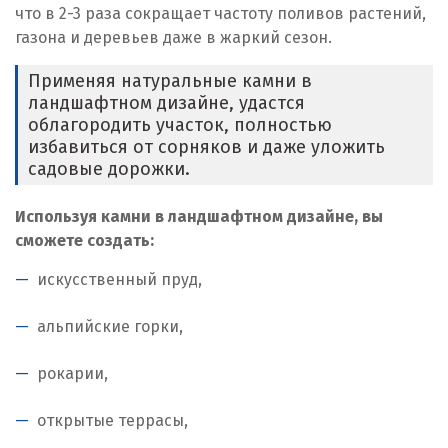
что в 2-3 раза сокращает частоту поливов растений,
Т
газона и деревьев даже в жаркий сезон.
Тараз
Применяя натуральные камни в
ландшафтном дизайне, удастся
Темиртау
облагородить участок, полностью
избавиться от сорняков и даже уложить
У
садовые дорожки.
Уральск
Используя камни в ландшафтном дизайне, вы
Усть-Каменогорск
сможете создать:
искусственный пруд,
Ш
Шымкент
альпийские горки,
Э
рокарии,
Экибастуз
открытые террасы,