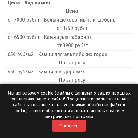
Цена
Вид камня
Цена
от
7000
руб/т
Белый декоративный щебень
от
1750
руб/т
от
6500
руб/т
Камни для габионов
от
3900
руб/т
650
руб/м2
Камни для альпийских горок
По
запросу
450
руб/м2
Камни для дорожек
По
запросу
от
5000
руб/т
Большие камни для
Мы используем cookie (файлы с данными о ваших прошлых
ландшафта
посещениях нашего сайта)! Продолжая использовать наш
По
запросу
сайт, вы соглашаетесь с условиями обработки файлов
cookie, а также обработкой данных с использованием
По
запросу
Белые камни для ландшафта
метрических программ
По
запросу
Согласен