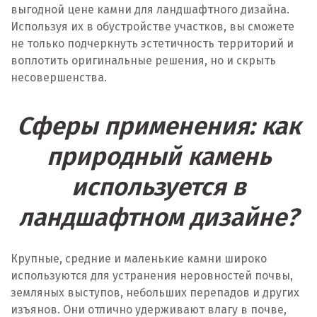
выгодной цене камни для ландшафтного дизайна.
Караганда
Используя их в обустройстве участков, вы сможете
не только подчеркнуть эстетичность территорий и
Костанай
воплотить оригинальные решения, но и скрыть
несовершенства.
Кызылорда
П
Сферы применения: как
Павлодар
природный камень
Петропавловск
используется в
Р
ландшафтном дизайне?
Рудный
Крупные, средние и маленькие камни широко
С
используются для устранения неровностей почвы,
земляных выступов, небольших перепадов и других
Семей
изъянов. Они отлично удерживают влагу в почве,