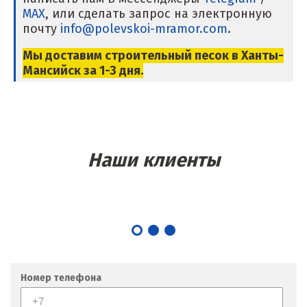
MAX
, или сделать запрос на электронную
Магнитогорск
почту
info@polevskoi-mramor.com
.
Махачкала
Мы доставим строительный песок в Ханты-
Мансийск за 1-3 дня.
Мегион
Медведевка
Москва
Наши клиенты
Мытищи
Н
Набарежные Челны
Надым
Номер телефона
Наро-Фоминск