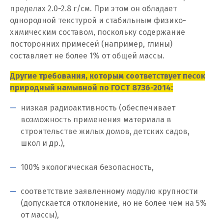
пределах 2.0-2.8 г/см. При этом он обладает
И
однородной текстурой и стабильным физико-
Иваново
химическим составом, поскольку содержание
посторонних примесей (например, глины)
Ивантеевка
составляет не более 1% от общей массы.
Ижевск
Другие требования, которым соответствует песок
природный намывной по ГОСТ 8736-2014:
Ирбит
низкая радиоактивность (обеспечивает
Иркутск
возможность применения материала в
строительстве жилых домов, детских садов,
Ишим
школ и др.),
К
100% экологическая безопасность,
Казань
соответствие заявленному модулю крупности
(допускается отклонение, но не более чем на 5%
Калининград
от массы),