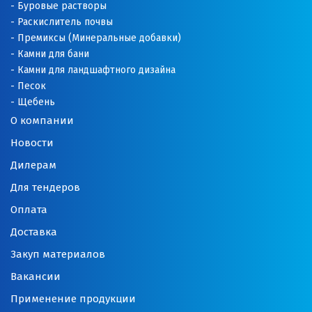
Оренбург
Буровые растворы
Раскислитель почвы
Орехово-Зуево
Премиксы (Минеральные добавки)
Камни для бани
П
Камни для ландшафтного дизайна
Песок
Павловский Посад
Щебень
О компании
Пенза
Новости
Первоуральск
Дилерам
Для тендеров
Пермь
Оплата
Подольск
Доставка
Походилова
Закуп материалов
Вакансии
Псков
Применение продукции