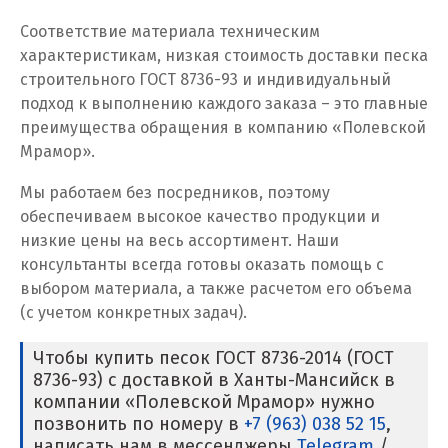
Соответствие материала техническим
Кузино
характеристикам, низкая стоимость доставки песка
строительного ГОСТ 8736-93 и индивидуальный
Курск
подход к выполнению каждого заказа – это главные
преимущества обращения в компанию «Полевской
Кушва
Мрамор».
Л
Мы работаем без посредников, поэтому
обеспечиваем высокое качество продукции и
Лангепас
низкие цены на весь ассортимент. Наши
Липецк
консультанты всегда готовы оказать помощь с
выбором материала, а также расчетом его объема
Лобня
(с учетом конкретных задач).
Лыткарино
Чтобы купить песок ГОСТ 8736-2014 (ГОСТ
8736-93) с доставкой в Ханты-Мансийск в
Люберцы
компании «Полевской Мрамор» нужно
позвонить по номеру в
+7 (963) 038 52 15
,
М
написать нам в мессенджеры
Telegram
/