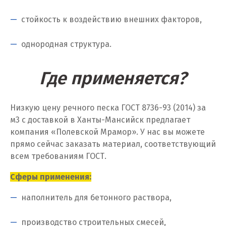
Калуга
стойкость к воздействию внешних факторов,
Каменск-Уральский
однородная структура.
Камышево
Где применяется?
Камышлов
Караганда
Низкую цену речного песка ГОСТ 8736-93 (2014) за
Качканар
м
3
с доставкой в Ханты-Мансийск предлагает
компания «Полевской Мрамор». У нас вы можете
Кемерово
прямо сейчас заказать материал, соответствующий
всем требованиям ГОСТ.
Киров
Сферы применения:
Кировград
наполнитель для бетонного раствора,
Клин
производство строительных смесей,