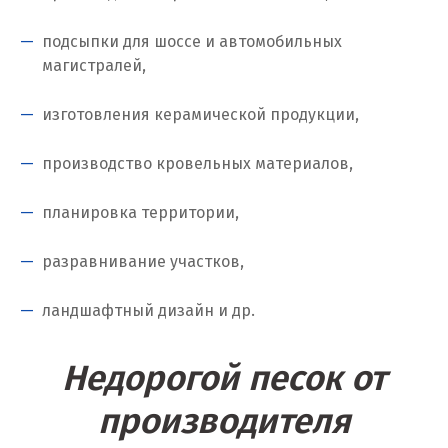
Когалым
подсыпки для шоссе и автомобильных
Коелга
магистралей,
Коломна
изготовления керамической продукции,
Королёв
производство кровельных материалов,
Кострома
планировка территории,
Красногорск
разравнивание участков,
Краснодар
ландшафтный дизайн и др.
Краснотурьинск
Красноуфимск
Недорогой песок от
Красноярск
производителя
Крым