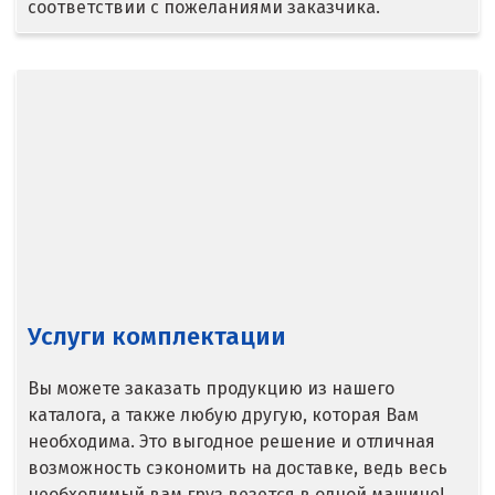
соответствии с пожеланиями заказчика.
Верхняя Салда
Видное
Владикавказ
Владимир
Волгоград
Волгодонск
Услуги комплектации
Воронеж
Воскресенск
Вы можете заказать продукцию из нашего
каталога, а также любую другую, которая Вам
Д
необходима. Это выгодное решение и отличная
возможность сэкономить на доставке, ведь весь
Дегтярск
необходимый вам груз везется в одной машине!