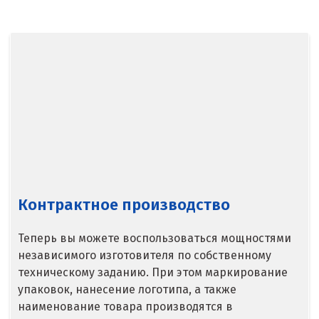
Балашиха
Барнаул
Белгород
Берёзовский
Бисерть
Богданович
Брянск
Контрактное производство
В
Теперь вы можете воспользоваться мощностями
Верхние Серги
независимого изготовителя по собственному
техническому заданию. При этом маркирование
Верхний Уфалей
упаковок, нанесение логотипа, а также
наименование товара производятся в
Верхняя Пышма