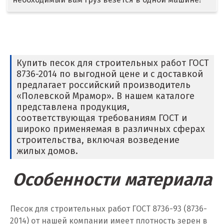
Дмитров
Долгопрудный
Домодедово
Купить песок для строительных работ ГОСТ
8736-2014 по выгодной цене и с доставкой
Дубна
предлагает российский производитель
«Полевской Мрамор». В нашем каталоге
Е
представлена продукция,
соответствующая требованиям ГОСТ и
Егорьевск
широко применяемая в различных сферах
строительства, включая возведение
Екатеринбург
жилых домов.
Еленинка
Особенности материала
Ж
Песок для строительных работ ГОСТ 8736-93 (8736-
Жуковский
2014) от нашей компании имеет плотность зерен в