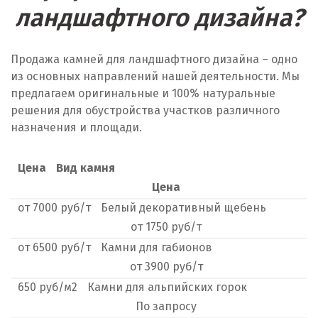
ландшафтного дизайна?
Крым
Кузино
Продажа камней для ландшафтного дизайна – одно
из основных направлений нашей деятельности. Мы
Курск
предлагаем оригинальные и 100% натуральные
решения для обустройства участков различного
Кушва
назначения и площади.
Л
Цена
Вид камня
Лангепас
Цена
от
Липецк
7000
руб/т
Белый декоративный щебень
от
1750
руб/т
Лобня
от
6500
руб/т
Камни для габионов
от
3900
руб/т
Лыткарино
650
руб/м2
Камни для альпийских горок
Люберцы
По
запросу