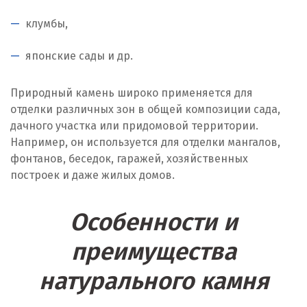
Жуковский
клумбы,
И
японские сады и др.
Иваново
Природный камень широко применяется для
Ивантеевка
отделки различных зон в общей композиции сада,
дачного участка или придомовой территории.
Ижевск
Например, он используется для отделки мангалов,
Ирбит
фонтанов, беседок, гаражей, хозяйственных
построек и даже жилых домов.
Иркутск
Особенности и
Ишим
преимущества
К
натурального камня
Казань