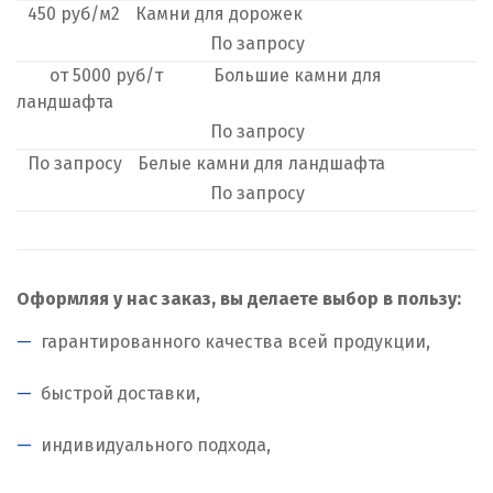
450
руб/м2
Камни для дорожек
М
По
запросу
Магнитогорск
от
5000
руб/т
Большие камни для
ландшафта
Махачкала
По
запросу
По
запросу
Белые камни для ландшафта
Мегион
По
запросу
Медведевка
Москва
Оформляя у нас заказ, вы делаете выбор в пользу:
Мытищи
гарантированного качества всей продукции,
Н
быстрой доставки,
Набарежные Челны
индивидуального подхода,
Надым