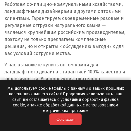
Новосибирск
Работаем с жилищно-коммунальными хозяйствами,
ландшафтными дизайнерами и другими оптовыми
Новоуральск
клиентами. Гарантируем своевременные разовые и
регулярные отгрузки натурального камня —
Новоуткинск
являемся крупнейшим российским производителем,
поэтому не только предлагаем комплексные
Новый Уренгой
решения, но и открыты к обсуждению выгодных для
Ногинск
вас условий сотрудничества.
У нас вы можете купить оптом камни для
Ноябрьск
ландшафтного дизайна с гарантией 100% качества и
Нягань
экологичности. Вся продукция тщательно
проверяется перед отгрузкой, поэтому мы уверены в
Мы используем cookie (файлы с данными о ваших прошлых
О
отсутствии посторонних включений. Работаем по
посещениях нашего сайта)! Продолжая использовать наш
договору, контролируем качество натурального
сайт, вы соглашаетесь с условиями обработки файлов
Одинцово
cookie, а также обработкой данных с использованием
камня, предлагаем отсрочку платежа и другие
метрических программ
бонусы постоянным клиентам.
Омск
Согласен
«Полевской Мрамор» — только выгодные и
Орел