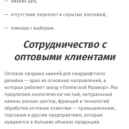
низких цен,
Наро-Фоминск
отсутствия переплат и скрытых платежей,
Невьянск
помощи с выбором.
Нефтеюганск
Сотрудничество с
Нижневартовск
оптовыми клиентами
Нижний Новгород
Нижний Тагил
Оптовая продажа камней для ландшафтного
Новгород
дизайна — одно из основных направлений, в
которых работает завод «Полевской Мрамор». Мы
Новокоалиновый
предлагаем экологически чистый, натуральный
камень разных цветов, фракций и технологий
Новокузнецк
обработки оптовым клиентам — промышленным,
торговым и другим предприятиям, которые
Новороссийск
нуждаются в больших объемах продукции.