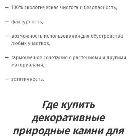
100% экологическая чистота и безопасность,
Когалым
фактурность,
Коелга
возможность использования для обустройства
Коломна
любых участков,
Королёв
гармоничное сочетание с растениями и другими
Кострома
материалами,
Красногорск
эстетичность.
Краснодар
Где купить
Краснотурьинск
декоративные
Красноуфимск
природные камни для
Красноярск