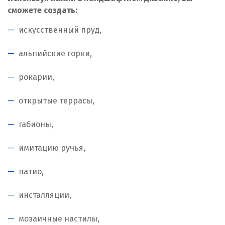
Дегтярск
сможете создать:
искусственный пруд,
Дмитров
Долгопрудный
альпийские горки,
Домодедово
рокарии,
Дубна
открытые террасы,
Е
габионы,
Егорьевск
имитацию ручья,
Екатеринбург
патио,
Еленинка
инсталляции,
Ж
мозаичные настилы,