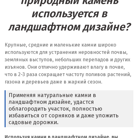
природный камень
Верхняя Пышма
используется в
Верхняя Салда
ландшафтном дизайне?
Видное
Крупные, средние и маленькие камни широко
Владикавказ
используются для устранения неровностей почвы,
земляных выступов, небольших перепадов и других
Владимир
изъянов. Они отлично удерживают влагу в почве,
что в 2-3 раза сокращает частоту поливов растений,
Волгоград
газона и деревьев даже в жаркий сезон.
Волгодонск
Применяя натуральные камни в
ландшафтном дизайне, удастся
Воронеж
облагородить участок, полностью
избавиться от сорняков и даже уложить
Воскресенск
садовые дорожки.
Д
Используя камни в ландшафтном дизайне, вы