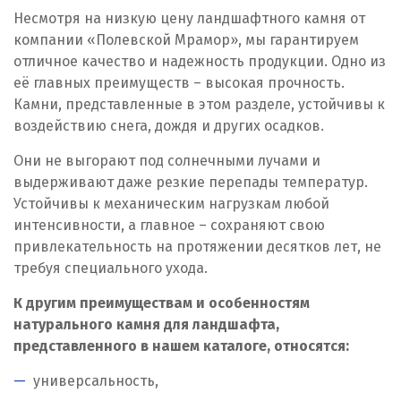
Калининград
Несмотря на низкую цену ландшафтного камня от
компании «Полевской Мрамор», мы гарантируем
Калуга
отличное качество и надежность продукции. Одно из
Каменск-Уральский
её главных преимуществ – высокая прочность.
Камни, представленные в этом разделе, устойчивы к
Камышево
воздействию снега, дождя и других осадков.
Камышлов
Они не выгорают под солнечными лучами и
выдерживают даже резкие перепады температур.
Караганда
Устойчивы к механическим нагрузкам любой
интенсивности, а главное – сохраняют свою
Качканар
привлекательность на протяжении десятков лет, не
требуя специального ухода.
Кемерово
К другим преимуществам и особенностям
Киров
натурального камня для ландшафта,
представленного в нашем каталоге, относятся:
Кировград
универсальность,
Клин