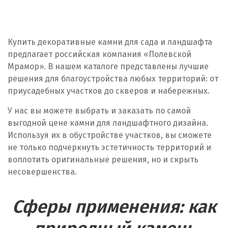
Балашиха
Барнаул
Купить декоративные камни для сада и ландшафта
предлагает российская компания «Полевской
Белгород
Мрамор». В нашем каталоге представлены лучшие
решения для благоустройства любых территорий: от
Берёзовский
приусадебных участков до скверов и набережных.
Бисерть
У нас вы можете выбрать и заказать по самой
выгодной цене камни для ландшафтного дизайна.
Богданович
Используя их в обустройстве участков, вы сможете
не только подчеркнуть эстетичность территорий и
Брянск
воплотить оригинальные решения, но и скрыть
несовершенства.
В
Верхние Серги
Сферы применения: как
Верхний Уфалей