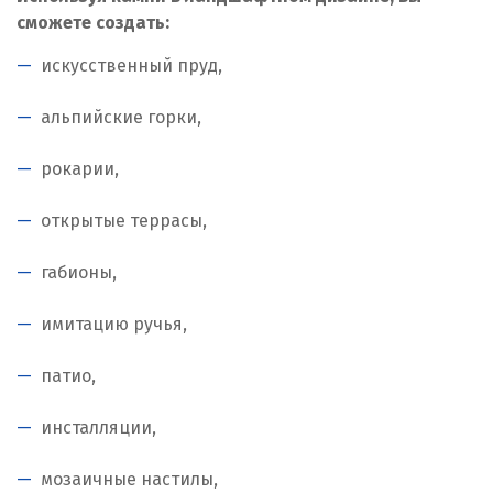
Дегтярск
сможете создать:
искусственный пруд,
Дмитров
Долгопрудный
альпийские горки,
Домодедово
рокарии,
Дубна
открытые террасы,
Е
габионы,
Егорьевск
имитацию ручья,
Екатеринбург
патио,
Еленинка
инсталляции,
Ж
мозаичные настилы,