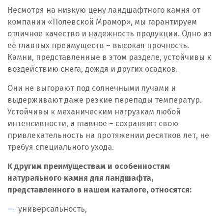
Калининград
Несмотря на низкую цену ландшафтного камня от
компании «Полевской Мрамор», мы гарантируем
Калуга
отличное качество и надежность продукции. Одно из
Каменск-Уральский
её главных преимуществ – высокая прочность.
Камни, представленные в этом разделе, устойчивы к
Камышево
воздействию снега, дождя и других осадков.
Камышлов
Они не выгорают под солнечными лучами и
выдерживают даже резкие перепады температур.
Караганда
Устойчивы к механическим нагрузкам любой
интенсивности, а главное – сохраняют свою
Качканар
привлекательность на протяжении десятков лет, не
требуя специального ухода.
Кемерово
К другим преимуществам и особенностям
Киров
натурального камня для ландшафта,
представленного в нашем каталоге, относятся:
Кировград
универсальность,
Клин