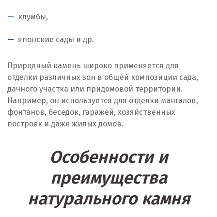
Жуковский
клумбы,
И
японские сады и др.
Иваново
Природный камень широко применяется для
Ивантеевка
отделки различных зон в общей композиции сада,
дачного участка или придомовой территории.
Ижевск
Например, он используется для отделки мангалов,
Ирбит
фонтанов, беседок, гаражей, хозяйственных
построек и даже жилых домов.
Иркутск
Особенности и
Ишим
преимущества
К
натурального камня
Казань