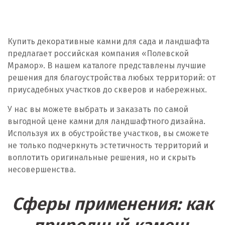
Балашиха
Барнаул
Купить декоративные камни для сада и ландшафта
предлагает российская компания «Полевской
Белгород
Мрамор». В нашем каталоге представлены лучшие
решения для благоустройства любых территорий: от
Берёзовский
приусадебных участков до скверов и набережных.
Бисерть
У нас вы можете выбрать и заказать по самой
выгодной цене камни для ландшафтного дизайна.
Богданович
Используя их в обустройстве участков, вы сможете
не только подчеркнуть эстетичность территорий и
Брянск
воплотить оригинальные решения, но и скрыть
несовершенства.
В
Верхние Серги
Сферы применения: как
Верхний Уфалей