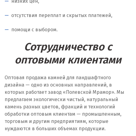
низких цен,
Наро-Фоминск
отсутствия переплат и скрытых платежей,
Невьянск
помощи с выбором.
Нефтеюганск
Сотрудничество с
Нижневартовск
оптовыми клиентами
Нижний Новгород
Нижний Тагил
Оптовая продажа камней для ландшафтного
Новгород
дизайна — одно из основных направлений, в
которых работает завод «Полевской Мрамор». Мы
Новокоалиновый
предлагаем экологически чистый, натуральный
камень разных цветов, фракций и технологий
Новокузнецк
обработки оптовым клиентам — промышленным,
торговым и другим предприятиям, которые
Новороссийск
нуждаются в больших объемах продукции.