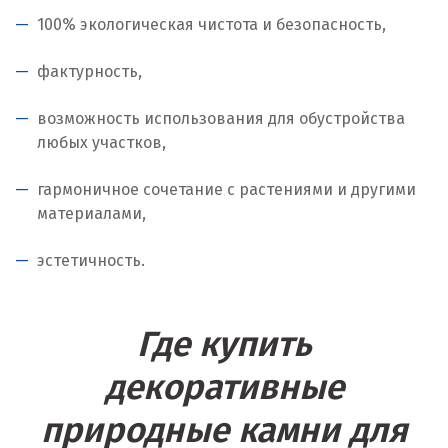
100% экологическая чистота и безопасность,
Когалым
фактурность,
Коелга
возможность использования для обустройства
Коломна
любых участков,
Королёв
гармоничное сочетание с растениями и другими
Кострома
материалами,
Красногорск
эстетичность.
Краснодар
Где купить
Краснотурьинск
декоративные
Красноуфимск
природные камни для
Красноярск