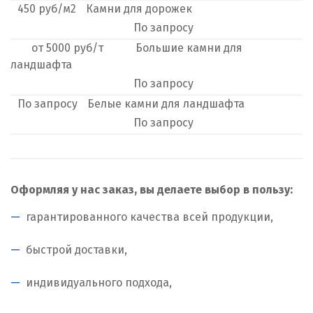
450
руб/м2
Камни для дорожек
М
По
запросу
Магнитогорск
от
5000
руб/т
Большие камни для
ландшафта
Махачкала
По
запросу
По
запросу
Белые камни для ландшафта
Мегион
По
запросу
Медведевка
Москва
Оформляя у нас заказ, вы делаете выбор в пользу:
Мытищи
гарантированного качества всей продукции,
Н
быстрой доставки,
Набарежные Челны
индивидуального подхода,
Надым