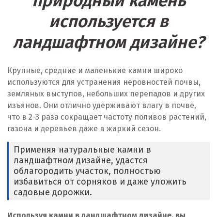
природный камень
Верхняя Пышма
используется в
Верхняя Салда
ландшафтном дизайне?
Видное
Крупные, средние и маленькие камни широко
Владикавказ
используются для устранения неровностей почвы,
земляных выступов, небольших перепадов и других
Владимир
изъянов. Они отлично удерживают влагу в почве,
что в 2-3 раза сокращает частоту поливов растений,
Волгоград
газона и деревьев даже в жаркий сезон.
Волгодонск
Применяя натуральные камни в
ландшафтном дизайне, удастся
Воронеж
облагородить участок, полностью
избавиться от сорняков и даже уложить
Воскресенск
садовые дорожки.
Д
Используя камни в ландшафтном дизайне, вы