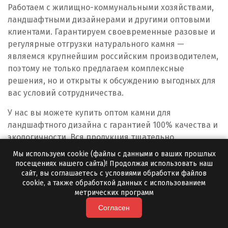
Новосибирск
Работаем с жилищно-коммунальными хозяйствами,
ландшафтными дизайнерами и другими оптовыми
Новоуральск
клиентами. Гарантируем своевременные разовые и
регулярные отгрузки натурального камня —
Новоуткинск
являемся крупнейшим российским производителем,
поэтому не только предлагаем комплексные
Новый Уренгой
решения, но и открыты к обсуждению выгодных для
Ногинск
вас условий сотрудничества.
У нас вы можете купить оптом камни для
Ноябрьск
ландшафтного дизайна с гарантией 100% качества и
Нягань
экологичности. Вся продукция тщательно
проверяется перед отгрузкой, поэтому мы уверены в
Мы используем cookie (файлы с данными о ваших прошлых
О
отсутствии посторонних включений. Работаем по
посещениях нашего сайта)! Продолжая использовать наш
договору, контролируем качество натурального
сайт, вы соглашаетесь с условиями обработки файлов
Одинцово
cookie, а также обработкой данных с использованием
камня, предлагаем отсрочку платежа и другие
метрических программ
бонусы постоянным клиентам.
Омск
Согласен
«Полевской Мрамор» — только выгодные и
Орел