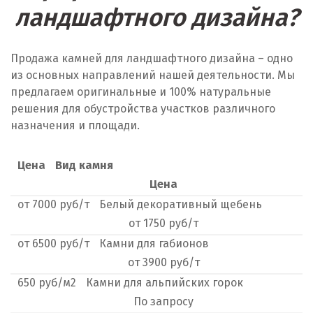
ландшафтного дизайна?
Крым
Кузино
Продажа камней для ландшафтного дизайна – одно
из основных направлений нашей деятельности. Мы
Курск
предлагаем оригинальные и 100% натуральные
решения для обустройства участков различного
Кушва
назначения и площади.
Л
Цена
Вид камня
Лангепас
Цена
от
Липецк
7000
руб/т
Белый декоративный щебень
от
1750
руб/т
Лобня
от
6500
руб/т
Камни для габионов
от
3900
руб/т
Лыткарино
650
руб/м2
Камни для альпийских горок
Люберцы
По
запросу