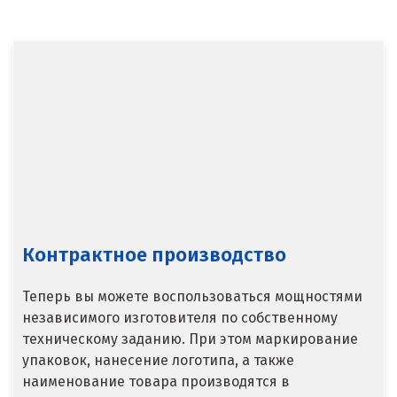
Балашиха
Барнаул
Белгород
Берёзовский
Бисерть
Богданович
Брянск
Контрактное производство
В
Теперь вы можете воспользоваться мощностями
Верхние Серги
независимого изготовителя по собственному
техническому заданию. При этом маркирование
Верхний Уфалей
упаковок, нанесение логотипа, а также
наименование товара производятся в
Верхняя Пышма