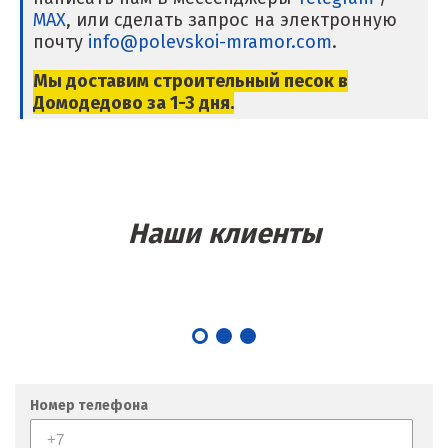
Магнитогорск
MAX
, или сделать запрос на электронную
почту
info@polevskoi-mramor.com
.
Махачкала
Мы доставим строительный песок в
Мегион
Домодедово за 1-3 дня.
Медведевка
Москва
Наши клиенты
Мытищи
Н
Набарежные Челны
Надым
Номер телефона
Наро-Фоминск