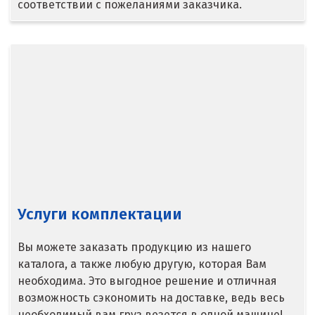
соответствии с пожеланиями заказчика.
Верхняя Салда
Видное
Владикавказ
Владимир
Волгоград
Волгодонск
Услуги комплектации
Воронеж
Воскресенск
Вы можете заказать продукцию из нашего
каталога, а также любую другую, которая Вам
Д
необходима. Это выгодное решение и отличная
возможность сэкономить на доставке, ведь весь
Дегтярск
необходимый вам груз везется в одной машине!