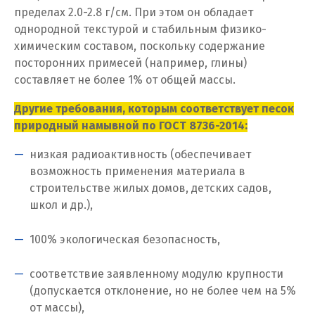
И
пределах 2.0-2.8 г/см. При этом он обладает
однородной текстурой и стабильным физико-
Иваново
химическим составом, поскольку содержание
Ивантеевка
посторонних примесей (например, глины)
составляет не более 1% от общей массы.
Ижевск
Другие требования, которым соответствует песок
Ирбит
природный намывной по ГОСТ 8736-2014:
низкая радиоактивность (обеспечивает
Иркутск
возможность применения материала в
Ишим
строительстве жилых домов, детских садов,
школ и др.),
К
100% экологическая безопасность,
Казань
соответствие заявленному модулю крупности
Калининград
(допускается отклонение, но не более чем на 5%
от массы),
Калуга