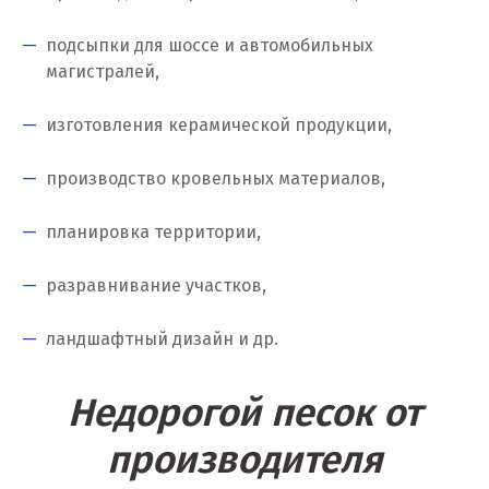
Коелга
подсыпки для шоссе и автомобильных
магистралей,
Коломна
изготовления керамической продукции,
Королёв
Кострома
производство кровельных материалов,
Красногорск
планировка территории,
Краснодар
разравнивание участков,
Краснотурьинск
ландшафтный дизайн и др.
Красноуфимск
Недорогой песок от
Красноярск
производителя
Крым