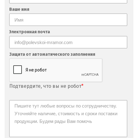
Невьянск
Ваше имя
Нефтеюганск
Нижневартовск
Электронная почта
Нижний Новгород
Защита от автоматического заполнения
Нижний Тагил
Новгород
Новокоалиновый
Подтвердите, что вы не робот
*
Новокузнецк
Новороссийск
Новосибирск
Новоуральск