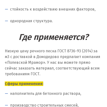
Каменск-Уральский
стойкость к воздействию внешних факторов,
Камышево
однородная структура.
Камышлов
Где применяется?
Караганда
Качканар
Низкую цену речного песка ГОСТ 8736-93 (2014) за
м
3
с доставкой в Домодедово предлагает компания
Кемерово
«Полевской Мрамор». У нас вы можете прямо
сейчас заказать материал, соответствующий всем
Киров
требованиям ГОСТ.
Кировград
Сферы применения:
Клин
наполнитель для бетонного раствора,
Когалым
производство строительных смесей,