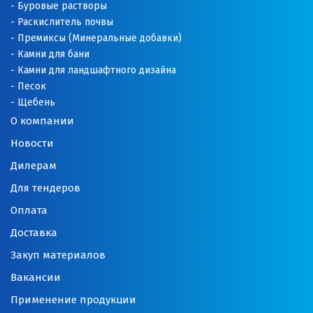
Буровые растворы
Раскислитель почвы
Орехово-Зуево
Премиксы (Минеральные добавки)
П
Камни для бани
Камни для ландшафтного дизайна
Павловский Посад
Песок
Щебень
Пенза
О компании
Новости
Первоуральск
Дилерам
Пермь
Для тендеров
Подольск
Оплата
Доставка
Походилова
Закуп материалов
Псков
Вакансии
Пушкино
Применение продукции