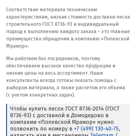
Кузино
Соответствие материала техническим
характеристикам, низкая стоимость доставки песка
Курск
строительного ГОСТ 8736-93 и индивидуальный
подход к выполнению каждого заказа – это главные
Кушва
преимущества обращения в компанию «Полевской
Мрамор».
Л
Мы работаем без посредников, поэтому
Лангепас
обеспечиваем высокое качество продукции и
низкие цены на весь ассортимент. Наши
Липецк
консультанты всегда готовы оказать помощь с
Лобня
выбором материала, а также расчетом его объема
(с учетом конкретных задач).
Лыткарино
Чтобы купить песок ГОСТ 8736-2014 (ГОСТ
Люберцы
8736-93) с доставкой в Домодедово в
компании «Полевской Мрамор» нужно
М
позвонить по номеру в
+7 (499) 130-40-75
,
написать нам в мессенджеры
Telegram
/