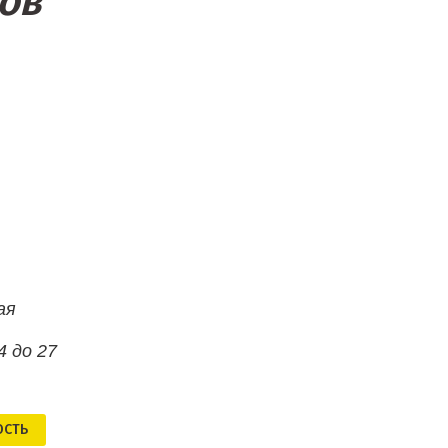
хов
ая
4 до 27
ОСТЬ