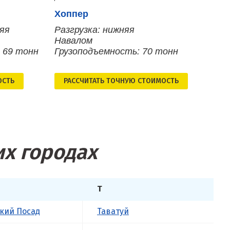
Хоппер
няя
Разгрузка: нижняя
Навалом
 69 тонн
Грузоподъемность: 70 тонн
ОСТЬ
РАСCЧИТАТЬ ТОЧНУЮ СТОИМОСТЬ
их городах
Т
кий Посад
Таватуй