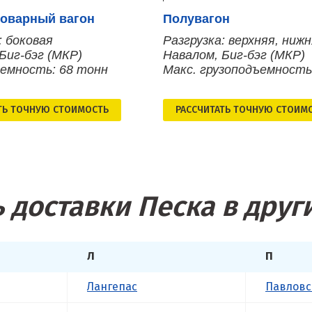
оварный вагон
Полувагон
: боковая
Разгрузка: верхняя, ниж
Биг-бэг (МКР)
Навалом, Биг-бэг (МКР)
ъемность: 68 тонн
Макс. грузоподъемность
ТЬ ТОЧНУЮ СТОИМОСТЬ
РАСCЧИТАТЬ ТОЧНУЮ СТОИМ
 доставки Песка в друг
Л
П
Лангепас
Павловс