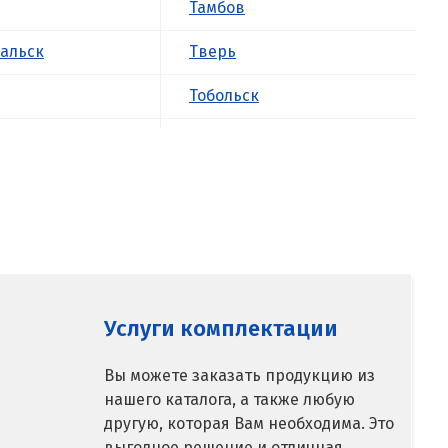
Тамбов
альск
Тверь
Тобольск
к
Тольятти
ова
Томск
Троицк
о
Тула
ск
Тюмень
Услуги комплектации
У
Вы можете заказать продукцию из
нашего каталога, а также любую
ое
Ульяновск
другую, которая Вам необходима. Это
выгодное решение и отличная
Урай