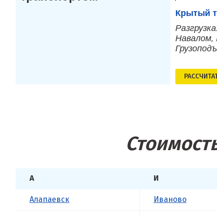
Крытый т
Разгрузка
Навалом, 
Грузопод
РАСCЧИТА
Стоимость
А
И
Алапаевск
Иваново