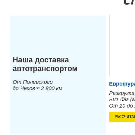
Ст
Наша доставка
автотранспортом
От Полевского
Еврофура
до Чехов ≈ 2 800 км
Разгрузка
Биг-бэг (
От 20 до
РАСCЧИТА