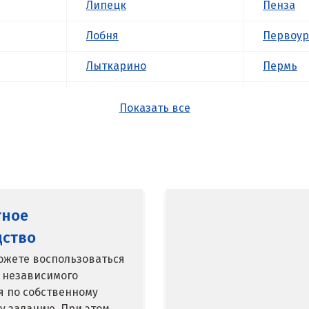
Липецк
Пенза
Лобня
Первоур
Лыткарино
Пермь
Люберцы
Подольс
Показать все
М
Походил
Магнитогорск
Псков
Махачкала
Пушкин
тное
Мегион
Пятигор
дство
Медведевка
Р
ожете воспользоваться
 независимого
кий
Москва
Раменск
я по собственному
у заданию. При этом
Мытищи
Ревда