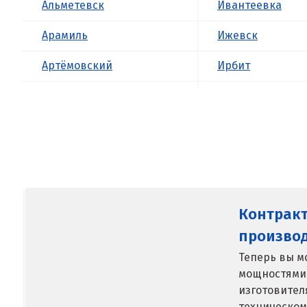
Альметевск
Ивантеевка
Арамиль
Ижевск
Артёмовский
Ирбит
Асбест
Иркутск
Б
Ишим
Балашиха
К
Барнаул
Казань
Контрак
Белгород
Калининград
произво
Берёзовский
Калуга
Теперь вы м
мощностями
Бисерть
Каменск-Уральс
изготовител
Богданович
Камышево
техническом