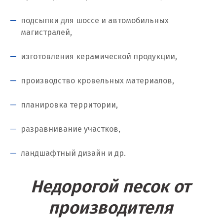
Когалым
подсыпки для шоссе и автомобильных
Коелга
магистралей,
Коломна
изготовления керамической продукции,
Королёв
производство кровельных материалов,
Кострома
планировка территории,
Красногорск
разравнивание участков,
Краснодар
ландшафтный дизайн и др.
Краснотурьинск
Красноуфимск
Недорогой песок от
Красноярск
производителя
Крым