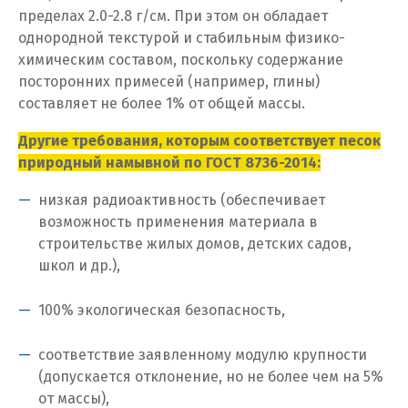
пределах 2.0-2.8 г/см. При этом он обладает
И
однородной текстурой и стабильным физико-
Иваново
химическим составом, поскольку содержание
посторонних примесей (например, глины)
Ивантеевка
составляет не более 1% от общей массы.
Ижевск
Другие требования, которым соответствует песок
природный намывной по ГОСТ 8736-2014:
Ирбит
низкая радиоактивность (обеспечивает
Иркутск
возможность применения материала в
строительстве жилых домов, детских садов,
Ишим
школ и др.),
К
100% экологическая безопасность,
Казань
соответствие заявленному модулю крупности
(допускается отклонение, но не более чем на 5%
Калининград
от массы),