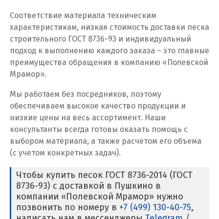
Соответствие материала техническим
Кузино
характеристикам, низкая стоимость доставки песка
строительного ГОСТ 8736-93 и индивидуальный
Курск
подход к выполнению каждого заказа – это главные
преимущества обращения в компанию «Полевской
Кушва
Мрамор».
Л
Мы работаем без посредников, поэтому
обеспечиваем высокое качество продукции и
Лангепас
низкие цены на весь ассортимент. Наши
Липецк
консультанты всегда готовы оказать помощь с
выбором материала, а также расчетом его объема
Лобня
(с учетом конкретных задач).
Лыткарино
Чтобы купить песок ГОСТ 8736-2014 (ГОСТ
8736-93) с доставкой в Пушкино в
Люберцы
компании «Полевской Мрамор» нужно
позвонить по номеру в
+7 (499) 130-40-75
,
М
написать нам в мессенджеры
Telegram
/