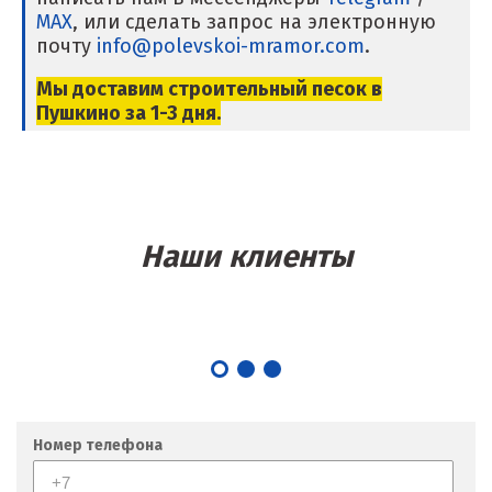
MAX
, или сделать запрос на электронную
Магнитогорск
почту
info@polevskoi-mramor.com
.
Махачкала
Мы доставим строительный песок в
Пушкино за 1-3 дня.
Мегион
Медведевка
Москва
Наши клиенты
Мытищи
Н
Набарежные Челны
Надым
Номер телефона
Наро-Фоминск