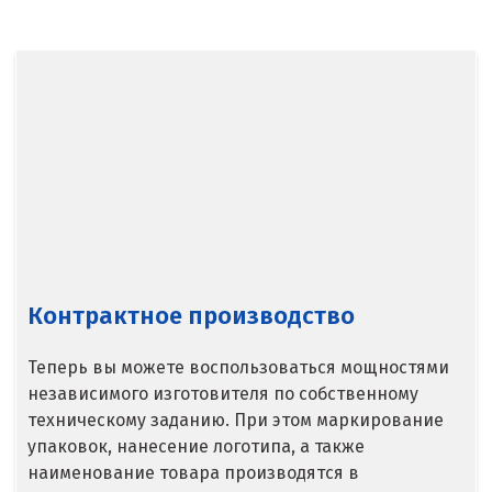
Балашиха
Барнаул
Белгород
Берёзовский
Бисерть
Богданович
Брянск
Контрактное производство
В
Теперь вы можете воспользоваться мощностями
Верхние Серги
независимого изготовителя по собственному
техническому заданию. При этом маркирование
Верхний Уфалей
упаковок, нанесение логотипа, а также
наименование товара производятся в
Верхняя Пышма