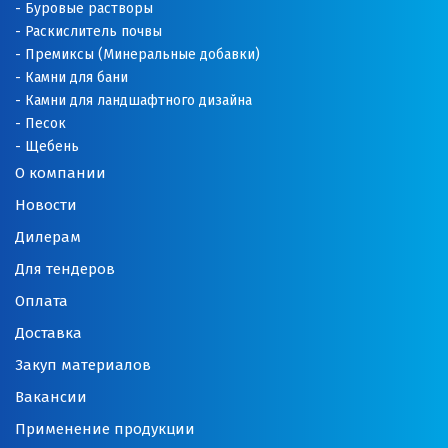
Оренбург
Буровые растворы
Раскислитель почвы
Орехово-Зуево
Премиксы (Минеральные добавки)
Камни для бани
П
Камни для ландшафтного дизайна
Песок
Павловский Посад
Щебень
О компании
Пенза
Новости
Первоуральск
Дилерам
Для тендеров
Пермь
Оплата
Подольск
Доставка
Походилова
Закуп материалов
Вакансии
Псков
Применение продукции
Пушкино