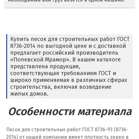
Дмитров
Долгопрудный
Домодедово
Купить песок для строительных работ ГОСТ
8736-2014 по выгодной цене и с доставкой
Дубна
предлагает российский производитель
«Полевской Мрамор». В нашем каталоге
Е
представлена продукция,
соответствующая требованиям ГОСТ и
Егорьевск
широко применяемая в различных сферах
строительства, включая возведение
Екатеринбург
жилых домов.
Еленинка
Особенности материала
Ж
Песок для строительных работ ГОСТ 8736-93 (8736-
Жуковский
2014) от нашей компании имеет плотность зерен в