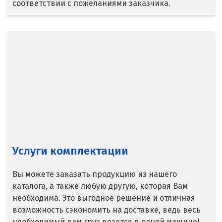
соответствии с пожеланиями заказчика.
Верхняя Салда
Видное
Владикавказ
Владимир
Волгоград
Волгодонск
Услуги комплектации
Воронеж
Воскресенск
Вы можете заказать продукцию из нашего
каталога, а также любую другую, которая Вам
Д
необходима. Это выгодное решение и отличная
возможность сэкономить на доставке, ведь весь
Дегтярск
необходимый вам груз везется в одной машине!