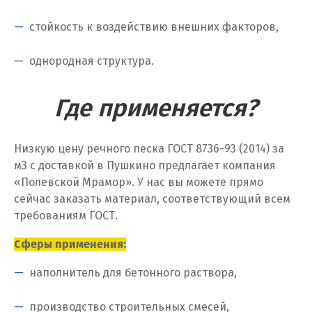
Калуга
стойкость к воздействию внешних факторов,
Каменск-Уральский
однородная структура.
Камышево
Где применяется?
Камышлов
Караганда
Низкую цену речного песка ГОСТ 8736-93 (2014) за
Качканар
м
3
с доставкой в Пушкино предлагает компания
«Полевской Мрамор». У нас вы можете прямо
Кемерово
сейчас заказать материал, соответствующий всем
требованиям ГОСТ.
Киров
Сферы применения:
Кировград
наполнитель для бетонного раствора,
Клин
производство строительных смесей,