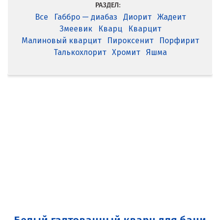
РАЗДЕЛ:
Все
Габбро — диабаз
Диорит
Жадеит
Змеевик
Кварц
Кварцит
Малиновый кварцит
Пироксенит
Порфирит
Талькохлорит
Хромит
Яшма