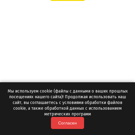
Мы используем cookie (файлы с данными о ваших прошлых
Колотая яшма для бани
посещениях нашего сайта)! Продолжая использовать наш
сайт, вы соглашаетесь с условиями обработки файлов
Да
cookie, а также обработкой данных с использованием
Бесплатный образец:
метрических программ
1 тонна
Минимальная партия:
Согласен
3-5 дней
Срок отгрузки: