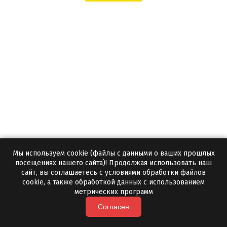
Мы используем cookie (файлы с данными о ваших прошлых
Колотая яшма для бани
посещениях нашего сайта)! Продолжая использовать наш
сайт, вы соглашаетесь с условиями обработки файлов
Да
cookie, а также обработкой данных с использованием
Бесплатный образец:
метрических программ
1 тонна
Минимальная партия:
Согласен
3-5 дней
Срок отгрузки: