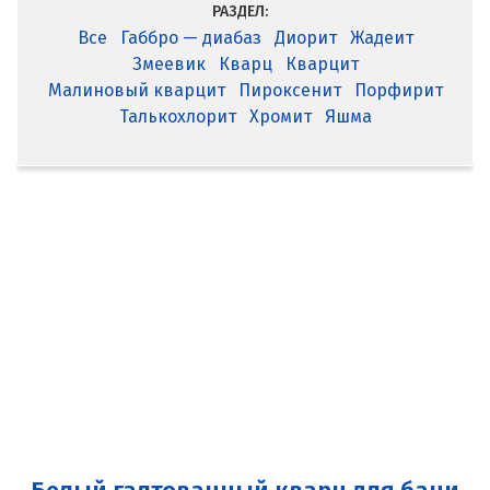
РАЗДЕЛ:
Все
Габбро — диабаз
Диорит
Жадеит
Змеевик
Кварц
Кварцит
Малиновый кварцит
Пироксенит
Порфирит
Талькохлорит
Хромит
Яшма