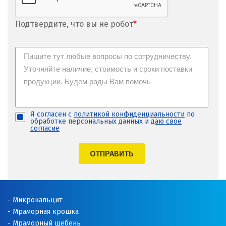
Новгород
Подтвердите, что вы не робот
*
Новокоалиновый
Новокузнецк
Новороссийск
Новосибирск
Я согласен с
политикой конфиденциальности
по
обработке персональных данных и
даю свое
Новоуральск
согласие
Новоуткинск
ОТПРАВИТЬ
Новый Уренгой
Ногинск
Микрокальцит
Ноябрьск
Мраморная крошка
Мраморный щебень