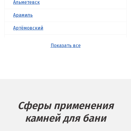
Альметевск
Арамиль
Артёмовский
Асбест
Показать все
Б
Балашиха
Барнаул
Белгород
Сферы применения
Берёзовский
камней для бани
Бисерть
Богданович