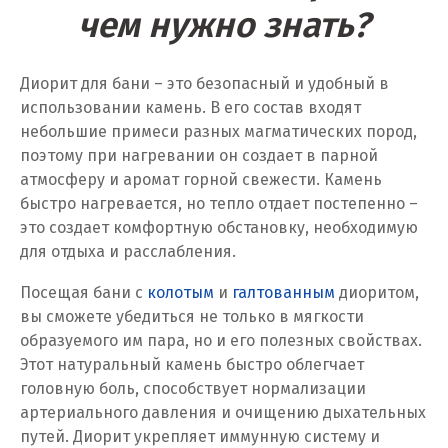
Качканар
чем нужно знать?
Кемерово
Диорит для бани – это безопасный и удобный в
Киров
использовании камень. В его состав входят
небольшие примеси разных магматических пород,
Кировград
поэтому при нагревании он создает в парной
атмосферу и аромат горной свежести. Камень
Клин
быстро нагревается, но тепло отдает постепенно –
это создает комфортную обстановку, необходимую
Когалым
для отдыха и расслабления.
Коелга
Посещая бани с
колотым
и
галтованным
диоритом,
вы сможете убедиться не только в мягкости
Коломна
образуемого им пара, но и его полезных свойствах.
Королёв
Этот натуральный камень быстро облегчает
головную боль, способствует нормализации
Кострома
артериального давления и очищению дыхательных
путей. Диорит укрепляет иммунную систему и