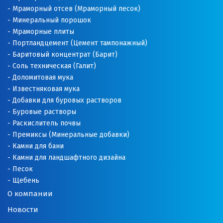
Нягань
Мраморный отсев (Мраморный песок)
Минеральный порошок
О
Мраморные плиты
Портландцемент (Цемент тампонажный)
Одинцово
Баритовый концентрат (Барит)
Соль техническая (Галит)
Омск
Доломитовая мука
Известняковая мука
Орел
Добавки для буровых растворов
Буровые растворы
Оренбург
Раскислитель почвы
Премиксы (Минеральные добавки)
Орехово-Зуево
Камни для бани
Камни для ландшафтного дизайна
П
Песок
Щебень
Павловский Посад
О компании
Пенза
Новости