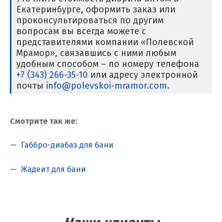
Екатеринбурге, оформить заказ или
проконсультироваться по другим
Липецк
вопросам вы всегда можете с
представителями компании «Полевской
Лобня
Мрамор», связавшись с ними любым
удобным способом – по номеру телефона
Лыткарино
+7 (343) 266-35-10
или адресу электронной
почты
Люберцы
info@polevskoi-mramor.com
.
М
Смотрите так же:
Магнитогорск
Габбро-диабаз для бани
Махачкала
Жадеит
для бани
Мегион
Медведевка
Москва