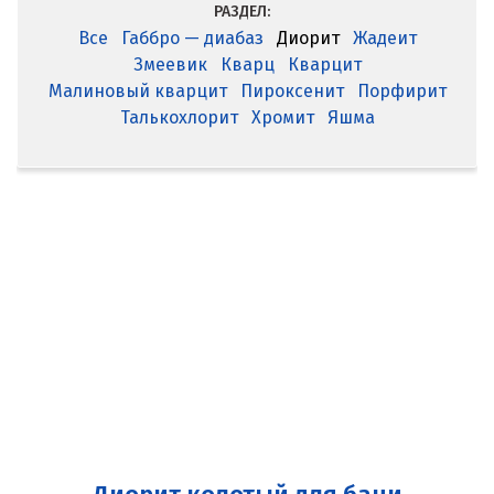
РАЗДЕЛ:
Все
Габбро — диабаз
Диорит
Жадеит
Змеевик
Кварц
Кварцит
Малиновый кварцит
Пироксенит
Порфирит
Талькохлорит
Хромит
Яшма