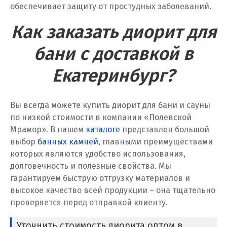
Красногорск
обеспечивает защиту от простудных заболеваний.
Краснодар
Как заказать диорит для
Краснотурьинск
бани с доставкой в
Красноуфимск
Екатеринбург?
Красноярск
Вы всегда можете купить диорит для бани и сауны
Крым
по низкой стоимости в компании «Полевской
Мрамор». В нашем
каталоге
представлен большой
Кузино
выбор
банных камней
, главными преимуществами
которых являются удобство использования,
Курск
долговечность и полезные свойства. Мы
гарантируем быструю отгрузку материалов и
Кушва
высокое качество всей продукции – она тщательно
проверяется перед отправкой клиенту.
Л
Уточнить стоимость диорита оптом в
Лангепас