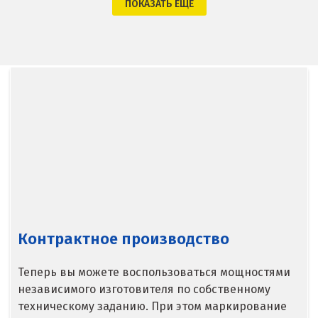
ПОКАЗАТЬ ЕЩЕ
Волгодонск
Воронеж
Воскресенск
Д
Дегтярск
Дмитров
Долгопрудный
Контрактное производство
Домодедово
Теперь вы можете воспользоваться мощностями
Дубна
независимого изготовителя по собственному
техническому заданию. При этом маркирование
Е