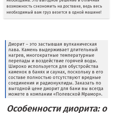
необходима. Это выгодное решение и отличная
Иркутск
возможность сэкономить на доставке, ведь весь
необходимый вам груз везется в одной машине!
Ишим
К
Казань
Диорит – это застывшая вулканическая
лава. Камень выдерживает длительный
Калининград
нагрев, многократные температурные
перепады и воздействие горячей воды.
Калуга
Широко используется для обустройства
каменок в банях и саунах, поскольку в его
Каменск-Уральский
составе полностью отсутствуют вредные
соединения и радионуклиды. Заказать по
Камышево
выгодной цене диорит для бани вы всегда
можете в компании «Полевской Мрамор».
Камышлов
Караганда
Особенности диорита: о