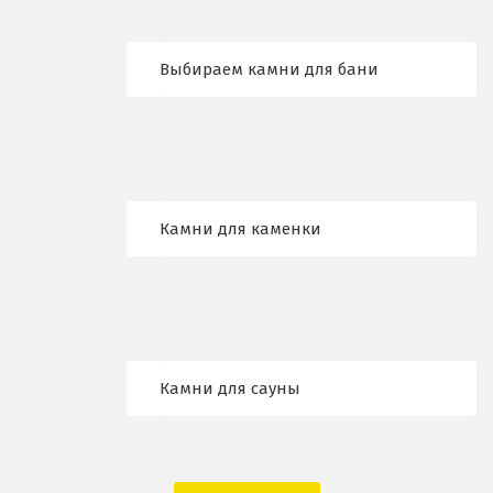
Брянск
Выбираем камни для бани
В
Верхние Серги
Верхний Уфалей
Камни для каменки
Верхняя Пышма
Верхняя Салда
Видное
Владикавказ
Камни для сауны
Владимир
Волгоград