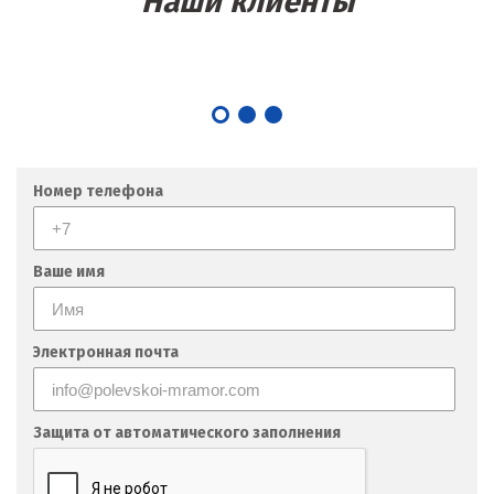
Наши клиенты
Мытищи
Н
Набарежные Челны
Надым
Номер телефона
Наро-Фоминск
Ваше имя
Невьянск
Нефтеюганск
Электронная почта
Нижневартовск
Нижний Новгород
Защита от автоматического заполнения
Нижний Тагил