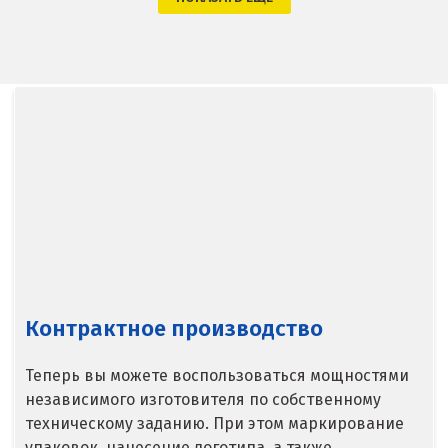
Волгодонск
Воронеж
Воскресенск
Д
Дегтярск
Дмитров
Долгопрудный
Контрактное производство
Домодедово
Теперь вы можете воспользоваться мощностями
Дубна
независимого изготовителя по собственному
техническому заданию. При этом маркирование
Е
упаковок, нанесение логотипа, а также