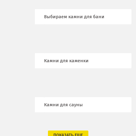
Брянск
Выбираем камни для бани
В
Верхние Серги
Верхний Уфалей
Камни для каменки
Верхняя Пышма
Верхняя Салда
Видное
Владикавказ
Камни для сауны
Владимир
Волгоград
ПОКАЗАТЬ ЕЩЕ