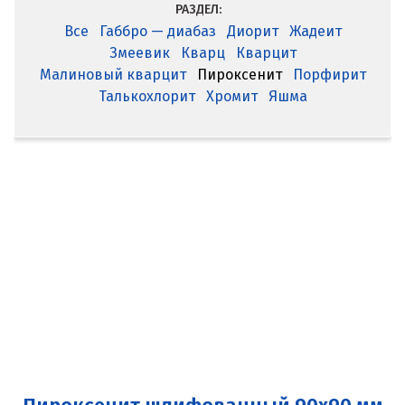
РАЗДЕЛ:
Все
Габбро — диабаз
Диорит
Жадеит
Змеевик
Кварц
Кварцит
Малиновый кварцит
Пироксенит
Порфирит
Талькохлорит
Хромит
Яшма