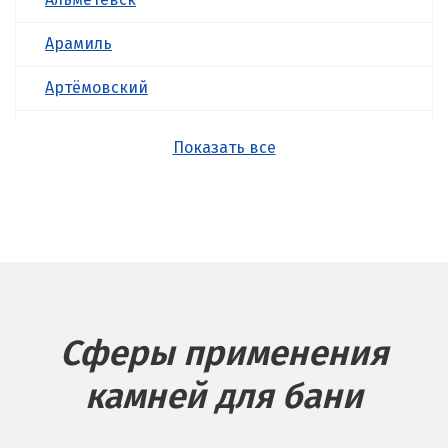
Арамиль
Артёмовский
Асбест
Показать все
Б
Балашиха
Барнаул
Белгород
Сферы применения
Берёзовский
камней для бани
Бисерть
Богданович