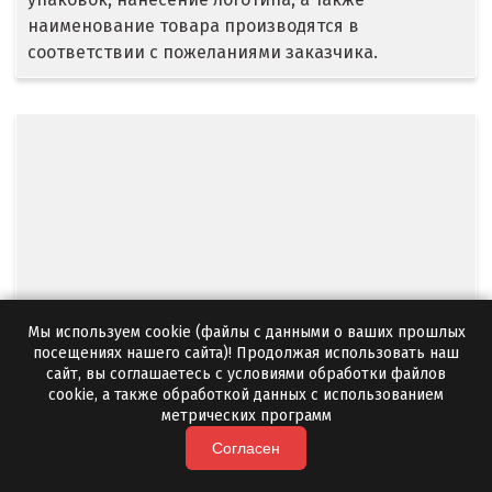
Егорьевск
наименование товара производятся в
соответствии с пожеланиями заказчика.
Екатеринбург
Еленинка
Ж
Жуковский
И
Иваново
Мы используем cookie (файлы с данными о ваших прошлых
посещениях нашего сайта)! Продолжая использовать наш
Ивантеевка
Услуги комплектации
сайт, вы соглашаетесь с условиями обработки файлов
cookie, а также обработкой данных с использованием
Ижевск
метрических программ
Вы можете заказать продукцию из нашего
Согласен
Ирбит
каталога, а также любую другую, которая Вам
необходима. Это выгодное решение и отличная