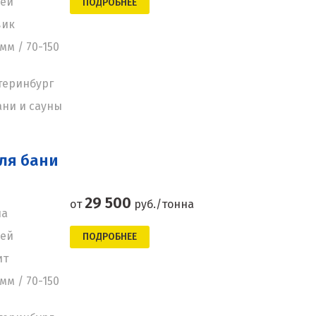
ней
ПОДРОБНЕЕ
вик
мм / 70-150
теринбург
ани и сауны
ля бани
29 500
от
руб./тонна
на
ней
ПОДРОБНЕЕ
ит
мм / 70-150