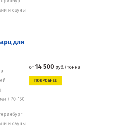
теринбург
ани и сауны
арц для
14 500
от
руб./тонна
на
ней
ПОДРОБНЕЕ
ц
мм / 70-150
теринбург
ани и сауны