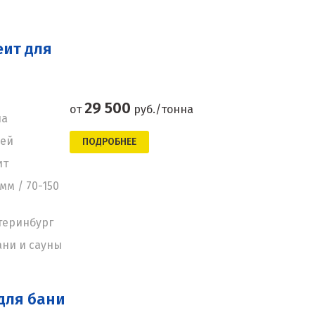
ит для
29 500
от
руб./тонна
на
ней
ПОДРОБНЕЕ
ит
мм / 70-150
теринбург
ани и сауны
для бани