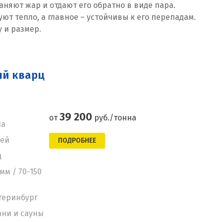
аняют жар и отдают его обратно в виде пара.
т тепло, а главное – устойчивы к его перепадам.
 и размер.
ый кварц
39 200
от
руб./тонна
на
ней
ПОДРОБНЕЕ
ц
мм / 70-150
теринбург
ани и сауны