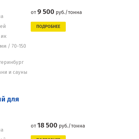
9 500
от
руб./тонна
на
ней
ПОДРОБНЕЕ
вик
мм / 70-150
теринбург
ани и сауны
й для
18 500
от
руб./тонна
на