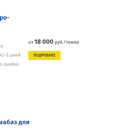
ро-
18 000
от
руб./тонна
на
ня3-5 дней
ПОДРОБНЕЕ
о-диабаз
иабаз для