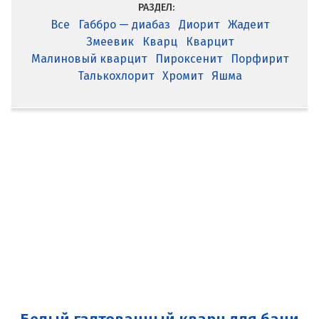
РАЗДЕЛ:
Все
Габбро — диабаз
Диорит
Жадеит
Змеевик
Кварц
Кварцит
Малиновый кварцит
Пироксенит
Порфирит
Талькохлорит
Хромит
Яшма