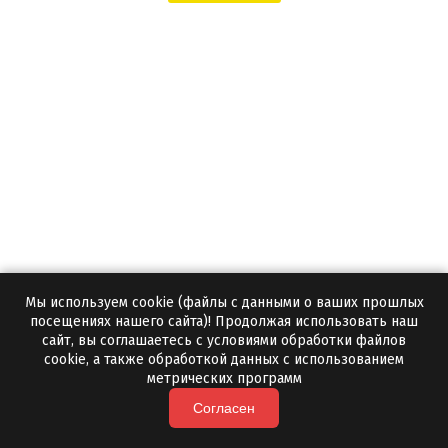
Мы используем cookie (файлы с данными о ваших прошлых
Колотая яшма для бани
посещениях нашего сайта)! Продолжая использовать наш
сайт, вы соглашаетесь с условиями обработки файлов
Да
cookie, а также обработкой данных с использованием
Бесплатный образец:
метрических программ
1 тонна
Минимальная партия:
Согласен
3-5 дней
Срок отгрузки: