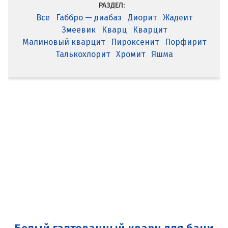
РАЗДЕЛ:
Все
Габбро — диабаз
Диорит
Жадеит
Змеевик
Кварц
Кварцит
Малиновый кварцит
Пироксенит
Порфирит
Талькохлорит
Хромит
Яшма