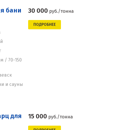
ля бани
30 000
руб./тонна
ПОДРОБНЕЕ
а
ей
т
м / 70-150
аевск
ни и сауны
арц для
15 000
руб./тонна