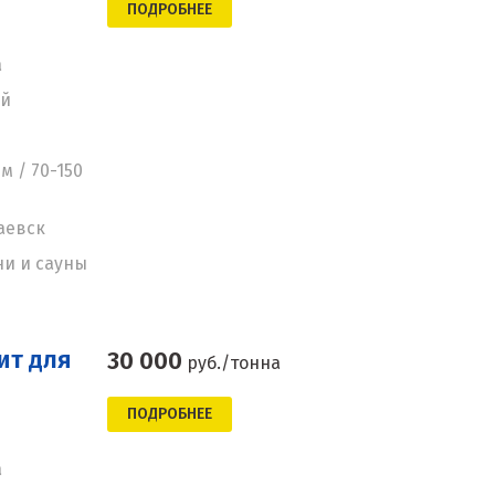
ПОДРОБНЕЕ
а
ей
м / 70-150
аевск
ни и сауны
ит для
30 000
руб./тонна
ПОДРОБНЕЕ
а