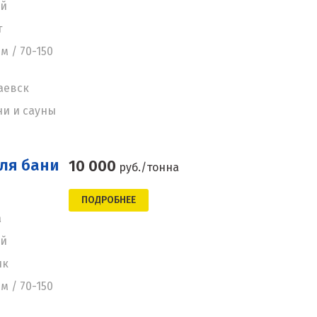
ей
т
м / 70-150
аевск
ни и сауны
ля бани
10 000
руб./тонна
ПОДРОБНЕЕ
а
ей
ик
м / 70-150