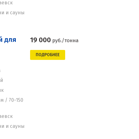
аевск
ни и сауны
й для
19 000
руб./тонна
ПОДРОБНЕЕ
а
ей
ик
м / 70-150
аевск
ни и сауны