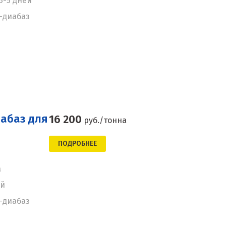
я3-5 дней
-диабаз
абаз для
16 200
руб./тонна
ПОДРОБНЕЕ
а
ей
-диабаз