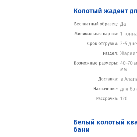
Колотый жадеит д
Да
Бесплатный образец:
1 тонн
Минимальная партия:
3-5 дн
Срок отгрузки:
Жадеи
Раздел:
40-70 м
Возможные размеры:
мм
в Алап
Доставка:
для ба
Назначение:
120
Рассрочка:
Белый колотый кв
бани