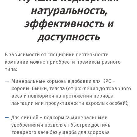
натуральность,
Лангепас
эффективность и
Липецк
доступность
Лобня
Лыткарино
В зависимости от специфики деятельности
компаний можно приобрести премиксы разного
Люберцы
типа:
М
Минеральные кормовые добавки для КРС –
коровы, бычки, телята (от рождения до товарного
Магнитогорск
веса и подкормки на протяжении периода
Махачкала
лактации или продуктивности взрослых особей);
Мегион
Для свиней – подкормка минеральными
удобрениями позволяет быстрее достичь
Медведевка
товарного веса без ущерба для здоровья