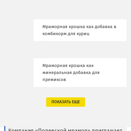
Волгоград
Волгодонск
Мраморная крошка как добавка в
Воронеж
комбикорм для куриц
Воскресенск
Д
Мраморная крошка как
Дегтярск
минеральная добавка для
премиксов
Дмитров
Долгопрудный
ПОКАЗАТЬ ЕЩЕ
Домодедово
Дубна
Компания «Полевской мрамор» приглашает