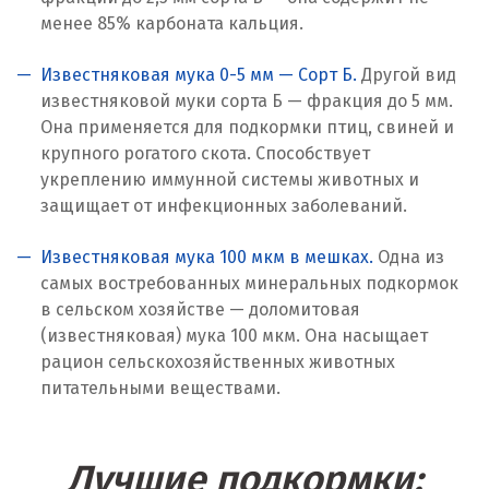
менее 85% карбоната кальция.
Красногорск
Известняковая мука 0-5 мм — Сорт Б.
Другой вид
Краснодар
известняковой муки сорта Б — фракция до 5 мм.
Она применяется для подкормки птиц, свиней и
Краснотурьинск
крупного рогатого скота. Способствует
укреплению иммунной системы животных и
Красноуфимск
защищает от инфекционных заболеваний.
Красноярск
Известняковая мука 100 мкм в мешках.
Одна из
Крым
самых востребованных минеральных подкормок
в сельском хозяйстве — доломитовая
Кузино
(известняковая) мука 100 мкм. Она насыщает
рацион сельскохозяйственных животных
Курск
питательными веществами.
Кушва
Лучшие подкормки:
Л