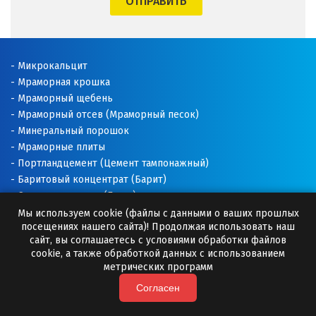
ОТПРАВИТЬ
Щёлково
Э
Микрокальцит
Мраморная крошка
Электросталь
Мраморный щебень
Мраморный отсев (Мраморный песок)
Ю
Минеральный порошок
Мраморные плиты
Югорск
Портландцемент (Цемент тампонажный)
Баритовый концентрат (Барит)
Я
Соль техническая (Галит)
Ялуторовск
Доломитовая мука
Мы используем cookie (файлы с данными о ваших прошлых
посещениях нашего сайта)! Продолжая использовать наш
Известняковая мука
сайт, вы соглашаетесь с условиями обработки файлов
Ярославль
Добавки для буровых растворов
cookie, а также обработкой данных с использованием
Буровые растворы
метрических программ
Раскислитель почвы
Согласен
Премиксы (Минеральные добавки)
Камни для бани