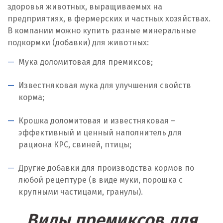
Ирбит
здоровья животных, выращиваемых на
предприятиях, в фермерских и частных хозяйствах.
Иркутск
В компании можно купить разные минеральные
подкормки (добавки) для животных:
Ишим
Мука доломитовая для премиксов;
К
Известняковая мука для улучшения свойств
Казань
корма;
Калининград
Крошка доломитовая и известняковая –
эффективный и ценный наполнитель для
Калуга
рациона КРС, свиней, птицы;
Каменск-Уральский
Другие добавки для производства кормов по
Камышево
любой рецептуре (в виде муки, порошка с
крупными частицами, гранулы).
Камышлов
Виды премиксов для