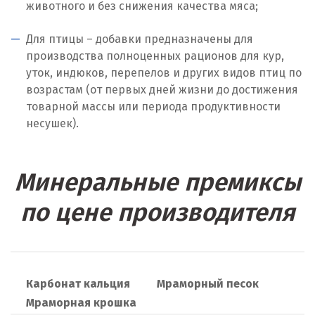
животного и без снижения качества мяса;
Москва
Для птицы – добавки предназначены для
Мытищи
производства полноценных рационов для кур,
уток, индюков, перепелов и других видов птиц по
Н
возрастам (от первых дней жизни до достижения
товарной массы или периода продуктивности
Набарежные Челны
несушек).
Надым
Наро-Фоминск
Минеральные премиксы
Невьянск
по цене производителя
Нефтеюганск
Нижневартовск
Карбонат кальция
Мраморный песок
Нижний Новгород
Мраморная крошка