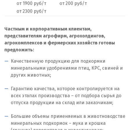
от 1900 руб/т
от 200 руб/т
Нижний Тагил
от 2300 руб/т
Новгород
Частным и корпоративным клиентам,
Новокоалиновый
представителям агрофирм, агрохолдингов,
Новокузнецк
агрокомплексов и фермерских хозяйств готовы
предложить:
Новороссийск
Качественную продукцию для подкормки
Новосибирск
минеральными удобрениями птиц, КРС, свиней и
других животных;
Новоуральск
Гарантию качества, которое контролируется на
Новоуткинск
всех этапах производства – от подбора сырья до
отпуска продукции на склад или заказчикам;
Новый Уренгой
Большие объемы применяемых в животноводстве
Ногинск
минеральных подкормок – мука и крошка