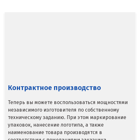
Североуральск
Сергиев Посад
Серов
Серпухов
Сибай
Смоленск
Контрактное производство
Снежинск
Теперь вы можете воспользоваться мощностями
Сочи
независимого изготовителя по собственному
техническому заданию. При этом маркирование
Среднеуральск
упаковок, нанесение логотипа, а также
Ставрополь
наименование товара производятся в
соответствии с пожеланиями заказчика.