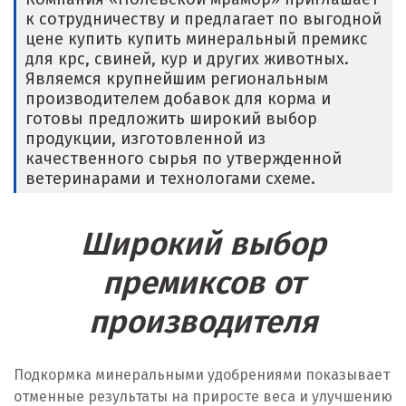
Е
к сотрудничеству и предлагает по выгодной
цене купить купить минеральный премикс
Егорьевск
для крс, свиней, кур и других животных.
Являемся крупнейшим региональным
Екатеринбург
производителем добавок для корма и
готовы предложить широкий выбор
Еленинка
продукции, изготовленной из
качественного сырья по утвержденной
Ж
ветеринарами и технологами схеме.
Жуковский
Широкий выбор
И
премиксов от
Иваново
производителя
Ивантеевка
Ижевск
Подкормка минеральными удобрениями показывает
отменные результаты на приросте веса и улучшению