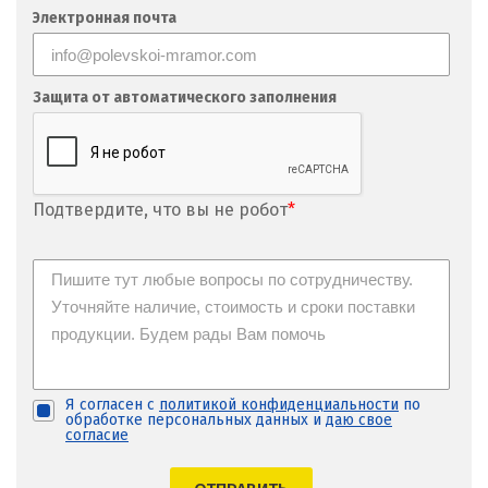
Фрязино
Электронная почта
Х
Хабаровск
Защита от автоматического заполнения
Ханты-Мансийск
Химки
Подтвердите, что вы не робот
*
Ч
Чебаркуль
Челябинск
Чехов
Я согласен с
политикой конфиденциальности
по
обработке персональных данных и
даю свое
Чита
согласие
Щ