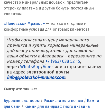
качество минеральных добавок, предлагаем
Реутов
отсрочку платежа и другие бонусы постоянным
клиентам.
Ростов на Дону
«Полевской Мрамор»
— только выгодные и
комфортные условия для оптовых клиентов!
Рязань
Чтобы согласовать цену минерального
С
премикса и купить кормовые минеральные
добавки у производителя с доставкой на
Салехард
ваши объекты в Алапаевск – перезвоните по
номеру телефона
+7 (963) 038 52 15
,
Самара
через
WhatsApp
/
Viber
или отправьте заявку
на адрес электронной почты
Санкт-Петербург
info@polevskoi-mramor.com
.
Саратов
Смотрите так же:
Сатка
Буровые растворы
/
Раскислители почвы
/
Камни
Севастополь
для бани
/
Камни для ландшафтного дизайна