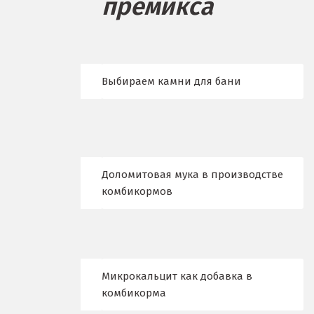
премикса
Богданович
Брянск
Выбираем камни для бани
В
Верхние Серги
Верхний Уфалей
Доломитовая мука в производстве
Верхняя Пышма
комбикормов
Верхняя Салда
Видное
Владикавказ
Микрокальцит как добавка в
комбикорма
Владимир