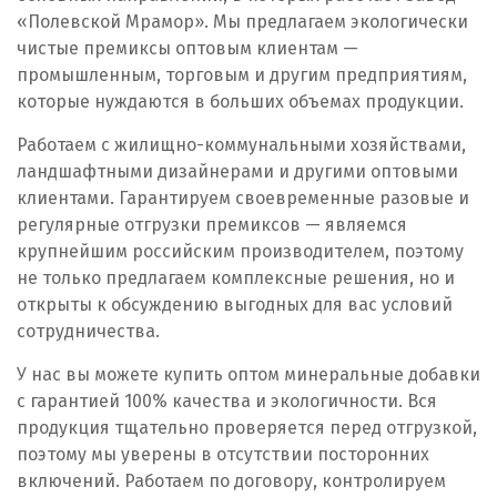
«Полевской Мрамор». Мы предлагаем экологически
Первоуральск
чистые премиксы оптовым клиентам —
промышленным, торговым и другим предприятиям,
Пермь
которые нуждаются в больших объемах продукции.
Подольск
Работаем с жилищно-коммунальными хозяйствами,
ландшафтными дизайнерами и другими оптовыми
Походилова
клиентами. Гарантируем своевременные разовые и
регулярные отгрузки премиксов — являемся
Псков
крупнейшим российским производителем, поэтому
не только предлагаем комплексные решения, но и
Пушкино
открыты к обсуждению выгодных для вас условий
сотрудничества.
Пятигорск
У нас вы можете купить оптом минеральные добавки
Р
с гарантией 100% качества и экологичности. Вся
продукция тщательно проверяется перед отгрузкой,
Раменское
поэтому мы уверены в отсутствии посторонних
включений. Работаем по договору, контролируем
Ревда