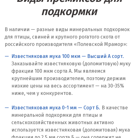
Караганда
подкормки
Качканар
Кемерово
В наличии — разные виды минеральных подкормок
для птицы, свиней и крупного рогатого скота от
Киров
российского производителя «Полевской Мрамор»:
Кировград
Известняковая мука 100 мкм — Высший А сорт.
Заказывайте известняковую (доломитовую) муку
Клин
фракции 100 мкм сорта А. Мы являемся
крупнейшим производителем, поэтому держим
Когалым
низкие цены на весь ассортимент — на 30-35%
ниже, чем у конкурентов.
Коелга
Известняковая мука 0-1 мм — Сорт Б.
В качестве
Коломна
минеральной подкормки для птицы и
Королёв
сельскохозяйственных животных активно
используется известняковая (доломитовая) мука
Кострома
фракции до 2,5 мм сорта Б — она содержит не