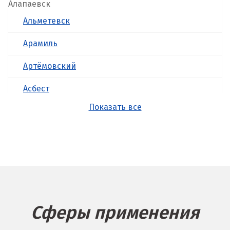
Алапаевск
Альметевск
Арамиль
Артёмовский
Асбест
Показать все
Б
Балашиха
Барнаул
Белгород
Берёзовский
Сферы применения
Бисерть