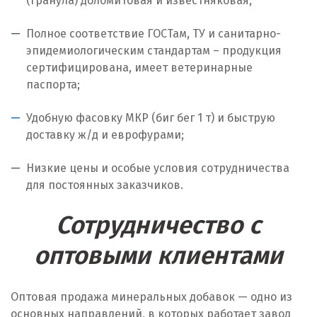
(гранула) доломитовая и известняковая;
Ноябрьск
Полное соответствие ГОСТам, ТУ и санитарно-
Нягань
эпидемиологическим стандартам – продукция
О
сертифицирована, имеет ветеринарные
паспорта;
Одинцово
Удобную фасовку МКР (биг бег 1 т) и быструю
Омск
доставку ж/д и еврофурами;
Орел
Низкие цены и особые условия сотрудничества
для постоянных заказчиков.
Оренбург
Сотрудничество с
Орехово-Зуево
оптовыми клиентами
П
Павловский Посад
Оптовая продажа минеральных добавок — одно из
основных направлений, в которых работает завод
Пенза