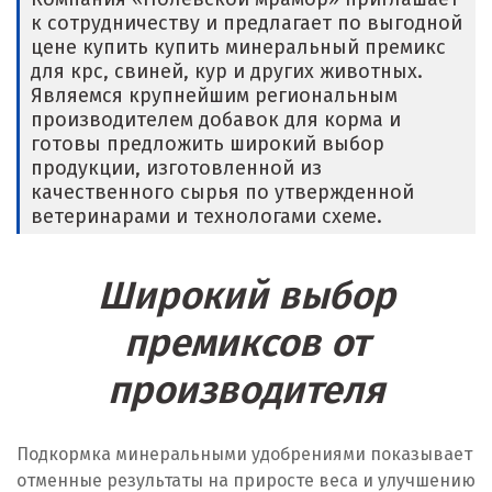
к сотрудничеству и предлагает по выгодной
Е
цене купить купить минеральный премикс
для крс, свиней, кур и других животных.
Егорьевск
Являемся крупнейшим региональным
производителем добавок для корма и
Екатеринбург
готовы предложить широкий выбор
продукции, изготовленной из
Еленинка
качественного сырья по утвержденной
ветеринарами и технологами схеме.
Ж
Жуковский
Широкий выбор
И
премиксов от
производителя
Иваново
Ивантеевка
Подкормка минеральными удобрениями показывает
Ижевск
отменные результаты на приросте веса и улучшению