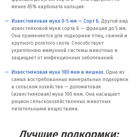
менее 85% карбоната кальция.
Красногорск
Известняковая мука 0-5 мм — Сорт Б.
Другой вид
Краснодар
известняковой муки сорта Б — фракция до 5 мм.
Она применяется для подкормки птиц, свиней и
Краснотурьинск
крупного рогатого скота. Способствует
укреплению иммунной системы животных и
Красноуфимск
защищает от инфекционных заболеваний.
Красноярск
Известняковая мука 100 мкм в мешках.
Одна из
Крым
самых востребованных минеральных подкормок
в сельском хозяйстве — доломитовая
Кузино
(известняковая) мука 100 мкм. Она насыщает
рацион сельскохозяйственных животных
Курск
питательными веществами.
Кушва
Лучшие подкормки:
Л