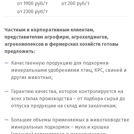
от 1900 руб/т
от 200 руб/т
Нижний Тагил
от 2300 руб/т
Новгород
Частным и корпоративным клиентам,
Новокоалиновый
представителям агрофирм, агрохолдингов,
Новокузнецк
агрокомплексов и фермерских хозяйств готовы
предложить:
Новороссийск
Качественную продукцию для подкормки
Новосибирск
минеральными удобрениями птиц, КРС, свиней и
других животных;
Новоуральск
Гарантию качества, которое контролируется на
Новоуткинск
всех этапах производства – от подбора сырья до
отпуска продукции на склад или заказчикам;
Новый Уренгой
Большие объемы применяемых в животноводстве
Ногинск
минеральных подкормок – мука и крошка