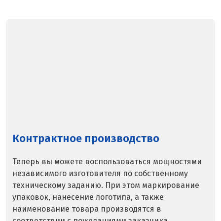
Североуральск
Сергиев Посад
Серов
Серпухов
Сибай
Смоленск
Контрактное производство
Снежинск
Теперь вы можете воспользоваться мощностями
Сочи
независимого изготовителя по собственному
техническому заданию. При этом маркирование
Среднеуральск
упаковок, нанесение логотипа, а также
Ставрополь
наименование товара производятся в
соответствии с пожеланиями заказчика.