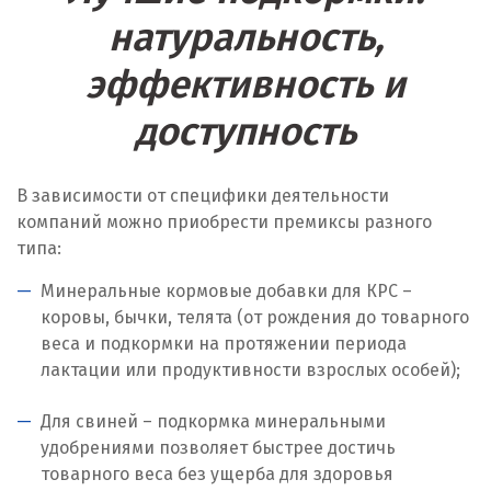
натуральность,
Лангепас
эффективность и
Липецк
доступность
Лобня
Лыткарино
В зависимости от специфики деятельности
компаний можно приобрести премиксы разного
Люберцы
типа:
М
Минеральные кормовые добавки для КРС –
коровы, бычки, телята (от рождения до товарного
Магнитогорск
веса и подкормки на протяжении периода
Махачкала
лактации или продуктивности взрослых особей);
Мегион
Для свиней – подкормка минеральными
удобрениями позволяет быстрее достичь
Медведевка
товарного веса без ущерба для здоровья