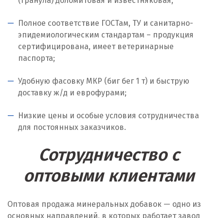
(гранула) доломитовая и известняковая;
Ноябрьск
Полное соответствие ГОСТам, ТУ и санитарно-
Нягань
эпидемиологическим стандартам – продукция
О
сертифицирована, имеет ветеринарные
паспорта;
Одинцово
Удобную фасовку МКР (биг бег 1 т) и быструю
Омск
доставку ж/д и еврофурами;
Орел
Низкие цены и особые условия сотрудничества
для постоянных заказчиков.
Оренбург
Сотрудничество с
Орехово-Зуево
оптовыми клиентами
П
Павловский Посад
Оптовая продажа минеральных добавок — одно из
основных направлений, в которых работает завод
Пенза