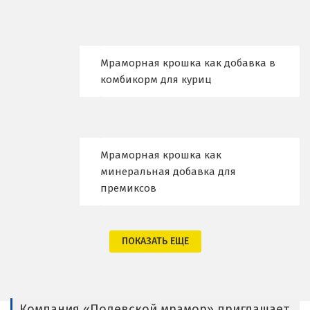
Владимир
Волгоград
Волгодонск
Мраморная крошка как добавка в
комбикорм для куриц
Воронеж
Воскресенск
Д
Мраморная крошка как
минеральная добавка для
Дегтярск
премиксов
Дмитров
ПОКАЗАТЬ ЕЩЕ
Долгопрудный
Домодедово
Дубна
Компания «Полевской мрамор» приглашает