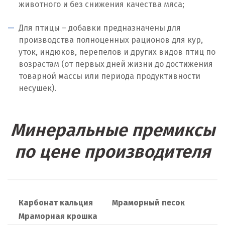
животного и без снижения качества мяса;
Москва
Для птицы – добавки предназначены для
Мытищи
производства полноценных рационов для кур,
уток, индюков, перепелов и других видов птиц по
Н
возрастам (от первых дней жизни до достижения
товарной массы или периода продуктивности
Набарежные Челны
несушек).
Надым
Наро-Фоминск
Минеральные премиксы
Невьянск
по цене производителя
Нефтеюганск
Нижневартовск
Карбонат кальция
Мраморный песок
Нижний Новгород
Мраморная крошка