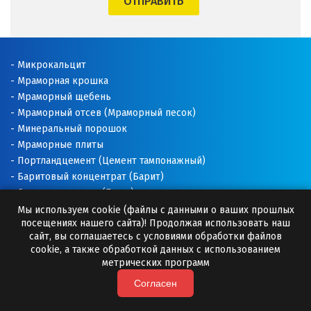
ОТПРАВИТЬ
Щёлково
Э
Микрокальцит
Мраморная крошка
Электросталь
Мраморный щебень
Мраморный отсев (Мраморный песок)
Ю
Минеральный порошок
Мраморные плиты
Югорск
Портландцемент (Цемент тампонажный)
Баритовый концентрат (Барит)
Я
Соль техническая (Галит)
Ялуторовск
Доломитовая мука
Мы используем cookie (файлы с данными о ваших прошлых
посещениях нашего сайта)! Продолжая использовать наш
Известняковая мука
сайт, вы соглашаетесь с условиями обработки файлов
Ярославль
Добавки для буровых растворов
cookie, а также обработкой данных с использованием
Буровые растворы
метрических программ
Раскислитель почвы
Согласен
Премиксы (Минеральные добавки)
Камни для бани