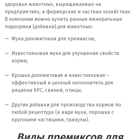
здоровья животных, выращиваемых на
Ирбит
предприятиях, в фермерских и частных хозяйствах.
В компании можно купить разные минеральные
Иркутск
подкормки (добавки) для животных:
Ишим
Мука доломитовая для премиксов;
К
Известняковая мука для улучшения свойств
корма;
Казань
Крошка доломитовая и известняковая –
Калининград
эффективный и ценный наполнитель для
рациона КРС, свиней, птицы;
Калуга
Каменск-Уральский
Другие добавки для производства кормов по
любой рецептуре (в виде муки, порошка с
Камышево
крупными частицами, гранулы).
Камышлов
Виды премиксов для