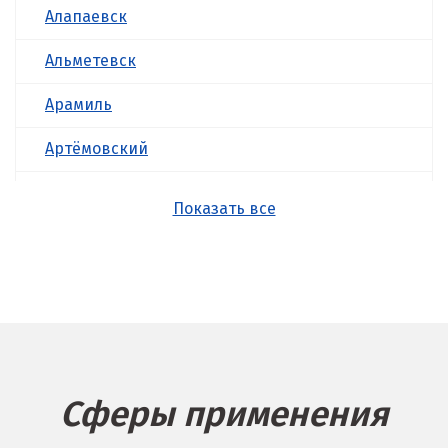
Алапаевск
Альметевск
Арамиль
Артёмовский
Асбест
Показать все
Б
Балашиха
Барнаул
Белгород
Сферы применения
Берёзовский