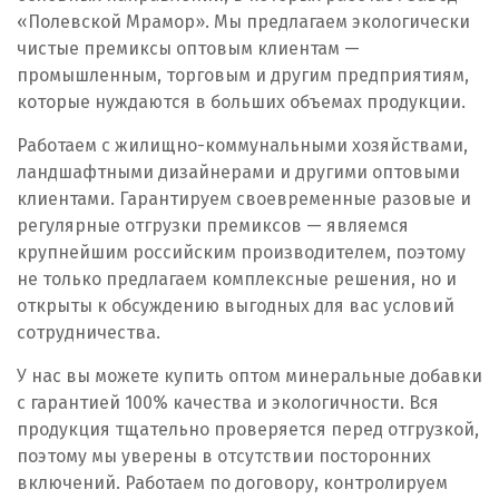
«Полевской Мрамор». Мы предлагаем экологически
Первоуральск
чистые премиксы оптовым клиентам —
промышленным, торговым и другим предприятиям,
Пермь
которые нуждаются в больших объемах продукции.
Подольск
Работаем с жилищно-коммунальными хозяйствами,
ландшафтными дизайнерами и другими оптовыми
Походилова
клиентами. Гарантируем своевременные разовые и
регулярные отгрузки премиксов — являемся
Псков
крупнейшим российским производителем, поэтому
не только предлагаем комплексные решения, но и
Пушкино
открыты к обсуждению выгодных для вас условий
сотрудничества.
Пятигорск
У нас вы можете купить оптом минеральные добавки
Р
с гарантией 100% качества и экологичности. Вся
продукция тщательно проверяется перед отгрузкой,
Раменское
поэтому мы уверены в отсутствии посторонних
включений. Работаем по договору, контролируем
Ревда