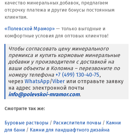
качество минеральных добавок, предлагаем
Реутов
отсрочку платежа и другие бонусы постоянным
клиентам.
Ростов на Дону
«Полевской Мрамор»
— только выгодные и
комфортные условия для оптовых клиентов!
Рязань
Чтобы согласовать цену минерального
С
премикса и купить кормовые минеральные
добавки у производителя с доставкой на
Салехард
ваши объекты в Коломна – перезвоните по
номеру телефона
+7 (499) 130-40-75
,
Самара
через
WhatsApp
/
Viber
или отправьте заявку
на адрес электронной почты
Санкт-Петербург
info@polevskoi-mramor.com
.
Саратов
Смотрите так же:
Сатка
Буровые растворы
/
Раскислители почвы
/
Камни
Севастополь
для бани
/
Камни для ландшафтного дизайна