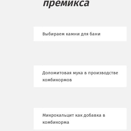
премикса
Бисерть
Богданович
Брянск
Выбираем камни для бани
В
Верхние Серги
Верхний Уфалей
Доломитовая мука в производстве
Верхняя Пышма
комбикормов
Верхняя Салда
Видное
Микрокальцит как добавка в
Владикавказ
комбикорма