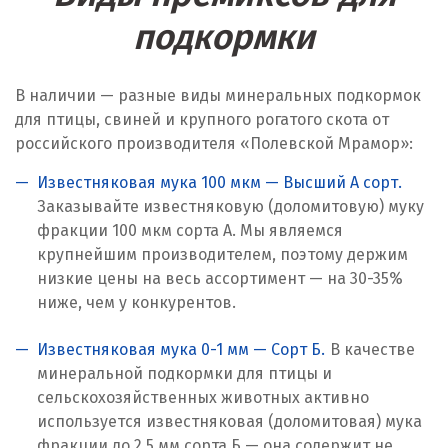
Караганда
подкормки
Качканар
В наличии — разные виды минеральных подкормок
Кемерово
для птицы, свиней и крупного рогатого скота от
российского производителя «Полевской Мрамор»:
Киров
Известняковая мука 100 мкм — Высший А сорт.
Кировград
Заказывайте известняковую (доломитовую) муку
фракции 100 мкм сорта А. Мы являемся
Клин
крупнейшим производителем, поэтому держим
низкие цены на весь ассортимент — на 30-35%
Когалым
ниже, чем у конкурентов.
Коелга
Известняковая мука 0-1 мм — Сорт Б.
В качестве
Коломна
минеральной подкормки для птицы и
Королёв
сельскохозяйственных животных активно
используется известняковая (доломитовая) мука
Кострома
фракции до 2,5 мм сорта Б — она содержит не