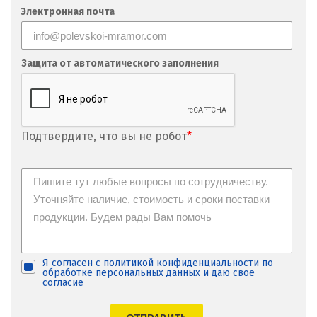
Фрязино
Электронная почта
Х
Хабаровск
Защита от автоматического заполнения
Ханты-Мансийск
Химки
Подтвердите, что вы не робот
*
Ч
Чебаркуль
Челябинск
Чехов
Я согласен с
политикой конфиденциальности
по
обработке персональных данных и
даю свое
Чита
согласие
Щ