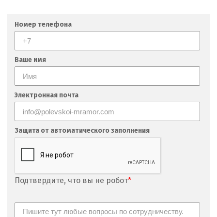
Мытищи
Номер телефона
Н
Набарежные Челны
Ваше имя
Надым
Наро-Фоминск
Электронная почта
Невьянск
Защита от автоматического заполнения
Нефтеюганск
Нижневартовск
Нижний Новгород
Подтвердите, что вы не робот
*
Нижний Тагил