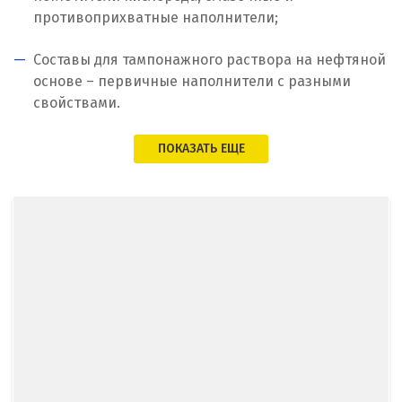
Качканар
противоприхватные наполнители;
Кемерово
Составы для тампонажного раствора на нефтяной
основе – первичные наполнители с разными
Киров
свойствами.
Кировград
ПОКАЗАТЬ ЕЩЕ
Клин
Когалым
Коелга
Коломна
Королёв
Кострома
Красногорск