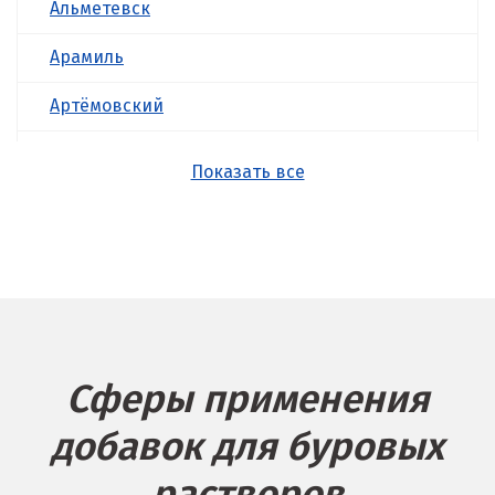
Альметевск
Арамиль
Артёмовский
Асбест
Показать все
Б
Балашиха
Барнаул
Белгород
Сферы применения
Берёзовский
добавок для буровых
Бисерть
растворов
Богданович