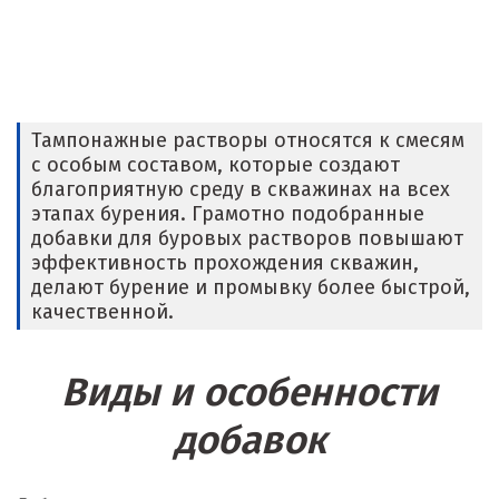
Егорьевск
Екатеринбург
Еленинка
Тампонажные растворы относятся к смесям
с особым составом, которые создают
Ж
благоприятную среду в скважинах на всех
этапах бурения. Грамотно подобранные
Жуковский
добавки для буровых растворов повышают
эффективность прохождения скважин,
И
делают бурение и промывку более быстрой,
качественной.
Иваново
Ивантеевка
Виды и особенности
Ижевск
добавок
Ирбит