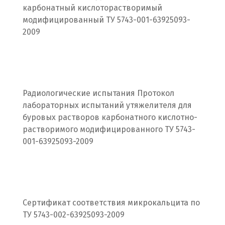
карбонатный кислоторастворимый
Волгодонск
модифицированный ТУ 5743-001-63925093-
2009
Воронеж
Воскресенск
Д
Радиологические испытания Протокол
лабораторных испытаний утяжелителя для
Дегтярск
буровых растворов карбонатного кислотно-
Дмитров
растворимого модифицированного ТУ 5743-
001-63925093-2009
Долгопрудный
Домодедово
Дубна
Сертификат соответствия микрокальцита по
ТУ 5743-002-63925093-2009
Е