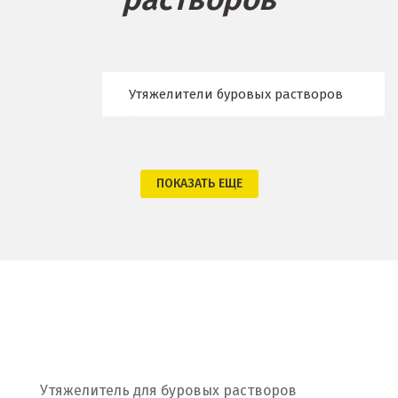
Брянск
В
Утяжелители буровых растворов
Верхние Серги
Верхний Уфалей
ПОКАЗАТЬ ЕЩЕ
Верхняя Пышма
Верхняя Салда
Видное
Владикавказ
Владимир
Волгоград
Утяжелитель для буровых растворов