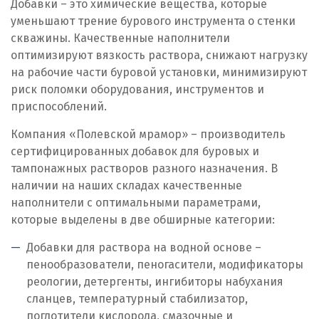
Добавки – это химические вещества, которые
Иркутск
уменьшают трение бурового инструмента о стенки
скважины. Качественные наполнители
Ишим
оптимизируют вязкость раствора, снижают нагрузку
на рабочие части буровой установки, минимизируют
К
риск поломки оборудования, инструментов и
приспособлений.
Казань
Компания «Полевской мрамор» – производитель
Калининград
сертифицированных добавок для буровых и
тампонажных растворов разного назначения. В
Калуга
наличии на наших складах качественные
Каменск-Уральский
наполнители с оптимальными параметрами,
которые выделены в две обширные категории:
Камышево
Добавки для раствора на водной основе –
пенообразователи, пеногасители, модификаторы
Камышлов
реологии, детергенты, ингибиторы набухания
Караганда
сланцев, температурный стабилизатор,
поглотители кислорода, смазочные и