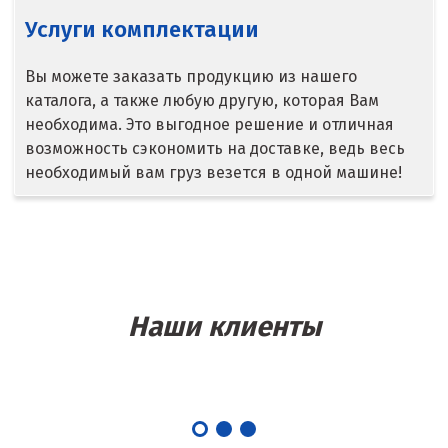
Липецк
Услуги комплектации
Лобня
Вы можете заказать продукцию из нашего
каталога, а также любую другую, которая Вам
Лыткарино
необходима. Это выгодное решение и отличная
возможность сэкономить на доставке, ведь весь
Люберцы
необходимый вам груз везется в одной машине!
М
Магнитогорск
Махачкала
Наши клиенты
Мегион
Медведевка
Москва