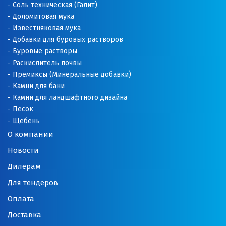
Соль техническая (Галит)
Доломитовая мука
О
Известняковая мука
Добавки для буровых растворов
Одинцово
Буровые растворы
Раскислитель почвы
Омск
Премиксы (Минеральные добавки)
Камни для бани
Орел
Камни для ландшафтного дизайна
Оренбург
Песок
Щебень
Орехово-Зуево
О компании
Новости
П
Дилерам
Павловский Посад
Для тендеров
Пенза
Оплата
Доставка
Первоуральск