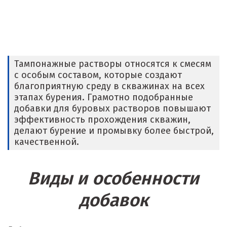
Егорьевск
Екатеринбург
Еленинка
Тампонажные растворы относятся к смесям
Ж
с особым составом, которые создают
благоприятную среду в скважинах на всех
Жуковский
этапах бурения. Грамотно подобранные
добавки для буровых растворов повышают
И
эффективность прохождения скважин,
делают бурение и промывку более быстрой,
Иваново
качественной.
Ивантеевка
Виды и особенности
Ижевск
добавок
Ирбит
Иркутск