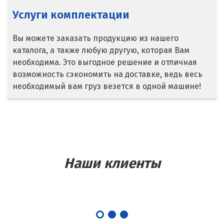
Липецк
Услуги комплектации
Лобня
Вы можете заказать продукцию из нашего
каталога, а также любую другую, которая Вам
Лыткарино
необходима. Это выгодное решение и отличная
возможность сэкономить на доставке, ведь весь
Люберцы
необходимый вам груз везется в одной машине!
М
Магнитогорск
Махачкала
Наши клиенты
Мегион
Медведевка
Москва