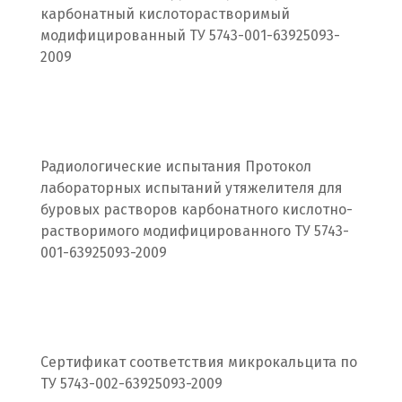
Волгодонск
карбонатный кислоторастворимый
модифицированный ТУ 5743-001-63925093-
Воронеж
2009
Воскресенск
Д
Радиологические испытания Протокол
Дегтярск
лабораторных испытаний утяжелителя для
буровых растворов карбонатного кислотно-
Дмитров
растворимого модифицированного ТУ 5743-
Долгопрудный
001-63925093-2009
Домодедово
Дубна
Сертификат соответствия микрокальцита по
Е
ТУ 5743-002-63925093-2009