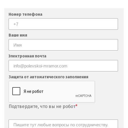
Мытищи
Номер телефона
Н
Набарежные Челны
Ваше имя
Надым
Наро-Фоминск
Электронная почта
Невьянск
Защита от автоматического заполнения
Нефтеюганск
Нижневартовск
Нижний Новгород
Подтвердите, что вы не робот
*
Нижний Тагил