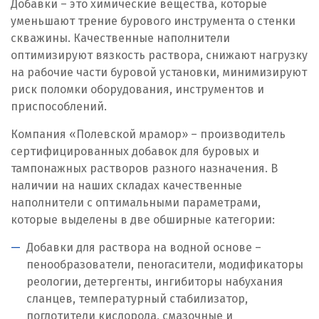
Добавки – это химические вещества, которые
уменьшают трение бурового инструмента о стенки
Ишим
скважины. Качественные наполнители
оптимизируют вязкость раствора, снижают нагрузку
К
на рабочие части буровой установки, минимизируют
риск поломки оборудования, инструментов и
Казань
приспособлений.
Калининград
Компания «Полевской мрамор» – производитель
сертифицированных добавок для буровых и
Калуга
тампонажных растворов разного назначения. В
наличии на наших складах качественные
Каменск-Уральский
наполнители с оптимальными параметрами,
Камышево
которые выделены в две обширные категории:
Добавки для раствора на водной основе –
Камышлов
пенообразователи, пеногасители, модификаторы
реологии, детергенты, ингибиторы набухания
Караганда
сланцев, температурный стабилизатор,
Качканар
поглотители кислорода, смазочные и