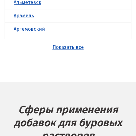
Альметевск
Арамиль
Артёмовский
Асбест
Показать все
Б
Балашиха
Барнаул
Белгород
Сферы применения
Берёзовский
добавок для буровых
Бисерть
растворов
Богданович