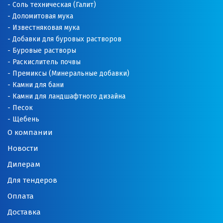
Соль техническая (Галит)
Доломитовая мука
О
Известняковая мука
Добавки для буровых растворов
Одинцово
Буровые растворы
Раскислитель почвы
Омск
Премиксы (Минеральные добавки)
Камни для бани
Орел
Камни для ландшафтного дизайна
Оренбург
Песок
Щебень
Орехово-Зуево
О компании
Новости
П
Дилерам
Павловский Посад
Для тендеров
Пенза
Оплата
Доставка
Первоуральск