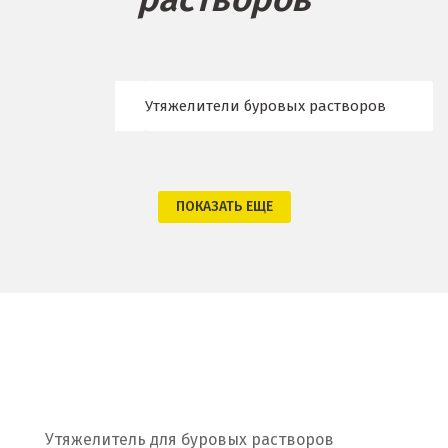
Брянск
В
Утяжелители буровых растворов
Верхние Серги
Верхний Уфалей
ПОКАЗАТЬ ЕЩЕ
Верхняя Пышма
Верхняя Салда
Видное
Владикавказ
Владимир
Волгоград
Утяжелитель для буровых растворов