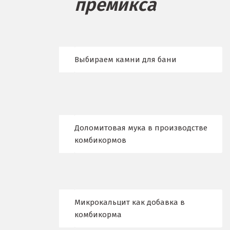
премикса
Бисерть
Богданович
Брянск
Выбираем камни для бани
В
Верхние Серги
Верхний Уфалей
Доломитовая мука в производстве
Верхняя Пышма
комбикормов
Верхняя Салда
Видное
Владикавказ
Микрокальцит как добавка в
комбикорма
Владимир