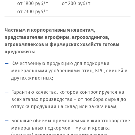
от 1900 руб/т
от 200 руб/т
Нижний Тагил
от 2300 руб/т
Новгород
Частным и корпоративным клиентам,
Новокоалиновый
представителям агрофирм, агрохолдингов,
Новокузнецк
агрокомплексов и фермерских хозяйств готовы
предложить:
Новороссийск
Качественную продукцию для подкормки
Новосибирск
минеральными удобрениями птиц, КРС, свиней и
других животных;
Новоуральск
Гарантию качества, которое контролируется на
Новоуткинск
всех этапах производства – от подбора сырья до
отпуска продукции на склад или заказчикам;
Новый Уренгой
Большие объемы применяемых в животноводстве
Ногинск
минеральных подкормок – мука и крошка