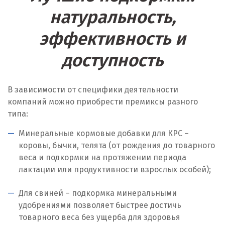
натуральность,
Лангепас
эффективность и
Липецк
доступность
Лобня
Лыткарино
В зависимости от специфики деятельности
компаний можно приобрести премиксы разного
Люберцы
типа:
М
Минеральные кормовые добавки для КРС –
коровы, бычки, телята (от рождения до товарного
Магнитогорск
веса и подкормки на протяжении периода
Махачкала
лактации или продуктивности взрослых особей);
Мегион
Для свиней – подкормка минеральными
удобрениями позволяет быстрее достичь
Медведевка
товарного веса без ущерба для здоровья