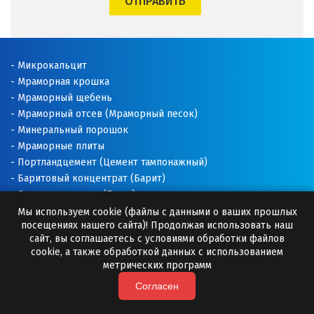
ОТПРАВИТЬ
Щёлково
Э
Микрокальцит
Мраморная крошка
Электросталь
Мраморный щебень
Мраморный отсев (Мраморный песок)
Ю
Минеральный порошок
Мраморные плиты
Югорск
Портландцемент (Цемент тампонажный)
Баритовый концентрат (Барит)
Я
Соль техническая (Галит)
Ялуторовск
Доломитовая мука
Мы используем cookie (файлы с данными о ваших прошлых
посещениях нашего сайта)! Продолжая использовать наш
Известняковая мука
сайт, вы соглашаетесь с условиями обработки файлов
Ярославль
Добавки для буровых растворов
cookie, а также обработкой данных с использованием
Буровые растворы
метрических программ
Раскислитель почвы
Согласен
Премиксы (Минеральные добавки)
Камни для бани