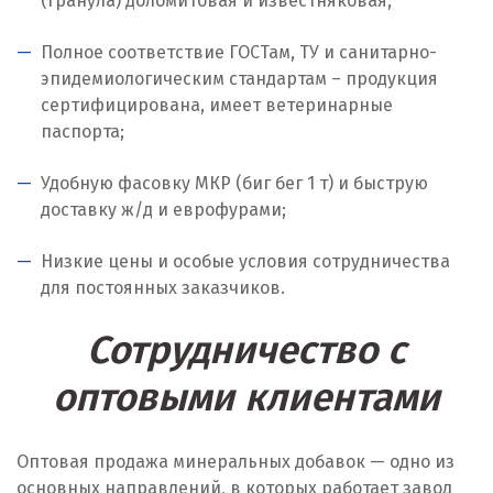
(гранула) доломитовая и известняковая;
Ноябрьск
Полное соответствие ГОСТам, ТУ и санитарно-
Нягань
эпидемиологическим стандартам – продукция
О
сертифицирована, имеет ветеринарные
паспорта;
Одинцово
Удобную фасовку МКР (биг бег 1 т) и быструю
Омск
доставку ж/д и еврофурами;
Орел
Низкие цены и особые условия сотрудничества
для постоянных заказчиков.
Оренбург
Сотрудничество с
Орехово-Зуево
оптовыми клиентами
П
Павловский Посад
Оптовая продажа минеральных добавок — одно из
основных направлений, в которых работает завод
Пенза