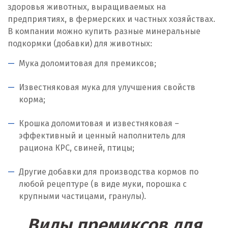
Ирбит
здоровья животных, выращиваемых на
предприятиях, в фермерских и частных хозяйствах.
Иркутск
В компании можно купить разные минеральные
подкормки (добавки) для животных:
Ишим
Мука доломитовая для премиксов;
К
Известняковая мука для улучшения свойств
Казань
корма;
Калининград
Крошка доломитовая и известняковая –
эффективный и ценный наполнитель для
Калуга
рациона КРС, свиней, птицы;
Каменск-Уральский
Другие добавки для производства кормов по
Камышево
любой рецептуре (в виде муки, порошка с
крупными частицами, гранулы).
Камышлов
Виды премиксов для