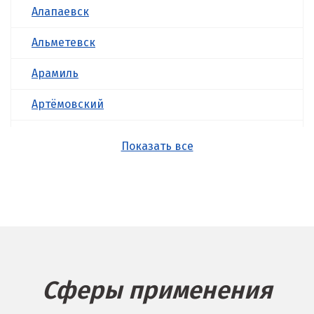
Алапаевск
Альметевск
Арамиль
Артёмовский
Асбест
Показать все
Б
Балашиха
Барнаул
Белгород
Сферы применения
Берёзовский