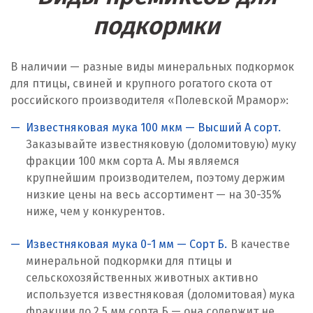
Караганда
подкормки
Качканар
Кемерово
В наличии — разные виды минеральных подкормок
для птицы, свиней и крупного рогатого скота от
Киров
российского производителя «Полевской Мрамор»:
Кировград
Известняковая мука 100 мкм — Высший А сорт.
Заказывайте известняковую (доломитовую) муку
Клин
фракции 100 мкм сорта А. Мы являемся
крупнейшим производителем, поэтому держим
Когалым
низкие цены на весь ассортимент — на 30-35%
ниже, чем у конкурентов.
Коелга
Известняковая мука 0-1 мм — Сорт Б.
В качестве
Коломна
минеральной подкормки для птицы и
Королёв
сельскохозяйственных животных активно
используется известняковая (доломитовая) мука
Кострома
фракции до 2,5 мм сорта Б — она содержит не