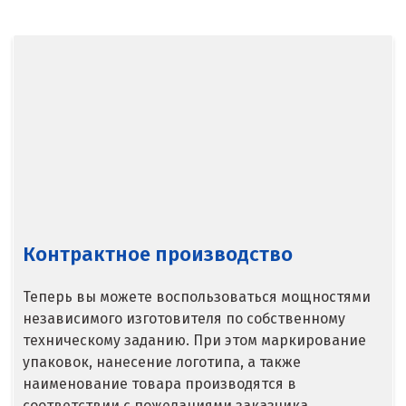
Североуральск
Сергиев Посад
Серов
Серпухов
Сибай
Смоленск
Контрактное производство
Снежинск
Теперь вы можете воспользоваться мощностями
Сочи
независимого изготовителя по собственному
техническому заданию. При этом маркирование
Среднеуральск
упаковок, нанесение логотипа, а также
Ставрополь
наименование товара производятся в
соответствии с пожеланиями заказчика.