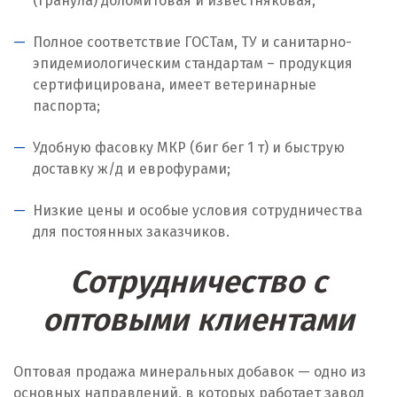
(гранула) доломитовая и известняковая;
Ноябрьск
Полное соответствие ГОСТам, ТУ и санитарно-
Нягань
эпидемиологическим стандартам – продукция
О
сертифицирована, имеет ветеринарные
паспорта;
Одинцово
Удобную фасовку МКР (биг бег 1 т) и быструю
Омск
доставку ж/д и еврофурами;
Орел
Низкие цены и особые условия сотрудничества
для постоянных заказчиков.
Оренбург
Сотрудничество с
Орехово-Зуево
оптовыми клиентами
П
Павловский Посад
Оптовая продажа минеральных добавок — одно из
основных направлений, в которых работает завод
Пенза