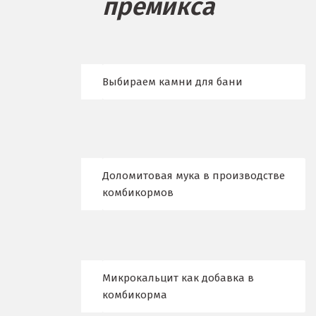
премикса
Бисерть
Богданович
Брянск
Выбираем камни для бани
В
Верхние Серги
Верхний Уфалей
Доломитовая мука в производстве
Верхняя Пышма
комбикормов
Верхняя Салда
Видное
Микрокальцит как добавка в
Владикавказ
комбикорма