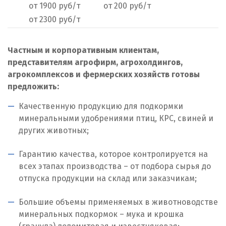
от 1900 руб/т
от 200 руб/т
Нижний Тагил
от 2300 руб/т
Новгород
Частным и корпоративным клиентам,
Новокоалиновый
представителям агрофирм, агрохолдингов,
Новокузнецк
агрокомплексов и фермерских хозяйств готовы
предложить:
Новороссийск
Качественную продукцию для подкормки
Новосибирск
минеральными удобрениями птиц, КРС, свиней и
других животных;
Новоуральск
Гарантию качества, которое контролируется на
Новоуткинск
всех этапах производства – от подбора сырья до
отпуска продукции на склад или заказчикам;
Новый Уренгой
Большие объемы применяемых в животноводстве
Ногинск
минеральных подкормок – мука и крошка