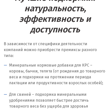
натуральность,
Лангепас
эффективность и
Липецк
доступность
Лобня
Лыткарино
В зависимости от специфики деятельности
компаний можно приобрести премиксы разного
Люберцы
типа:
М
Минеральные кормовые добавки для КРС –
коровы, бычки, телята (от рождения до товарного
Магнитогорск
веса и подкормки на протяжении периода
Махачкала
лактации или продуктивности взрослых особей);
Мегион
Для свиней – подкормка минеральными
удобрениями позволяет быстрее достичь
Медведевка
товарного веса без ущерба для здоровья