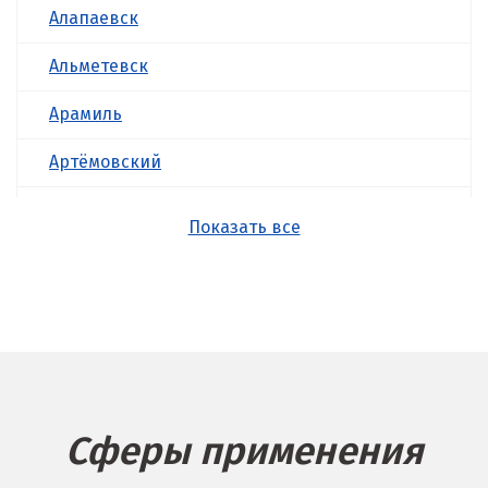
Алапаевск
Альметевск
Арамиль
Артёмовский
Асбест
Показать все
Б
Балашиха
Барнаул
Белгород
Сферы применения
Берёзовский