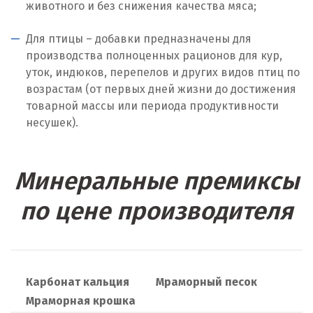
животного и без снижения качества мяса;
Москва
Для птицы – добавки предназначены для
Мытищи
производства полноценных рационов для кур,
уток, индюков, перепелов и других видов птиц по
Н
возрастам (от первых дней жизни до достижения
товарной массы или периода продуктивности
Набарежные Челны
несушек).
Надым
Наро-Фоминск
Минеральные премиксы
Невьянск
по цене производителя
Нефтеюганск
Нижневартовск
Карбонат кальция
Мраморный песок
Нижний Новгород
Мраморная крошка