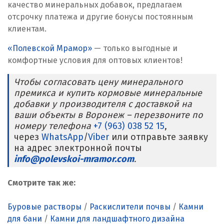
качество минеральных добавок, предлагаем
Реутов
отсрочку платежа и другие бонусы постоянным
клиентам.
Ростов на Дону
«Полевской Мрамор»
— только выгодные и
комфортные условия для оптовых клиентов!
Рязань
Чтобы согласовать цену минерального
С
премикса и купить кормовые минеральные
добавки у производителя с доставкой на
Салехард
ваши объекты в Воронеж – перезвоните по
номеру телефона
+7 (963) 038 52 15
,
Самара
через
WhatsApp
/
Viber
или отправьте заявку
на адрес электронной почты
Санкт-Петербург
info@polevskoi-mramor.com
.
Саратов
Смотрите так же:
Сатка
Буровые растворы
/
Раскислители почвы
/
Камни
Севастополь
для бани
/
Камни для ландшафтного дизайна