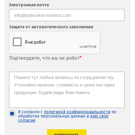
Фрязино
Электронная почта
Х
Хабаровск
Защита от автоматического заполнения
Ханты-Мансийск
Химки
Подтвердите, что вы не робот
*
Ч
Чебаркуль
Челябинск
Чехов
Я согласен с
политикой конфиденциальности
по
обработке персональных данных и
даю свое
Чита
согласие
Щ