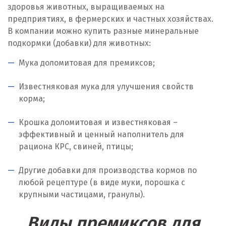
Ирбит
здоровья животных, выращиваемых на
предприятиях, в фермерских и частных хозяйствах.
Иркутск
В компании можно купить разные минеральные
подкормки (добавки) для животных:
Ишим
Мука доломитовая для премиксов;
К
Известняковая мука для улучшения свойств
Казань
корма;
Калининград
Крошка доломитовая и известняковая –
эффективный и ценный наполнитель для
Калуга
рациона КРС, свиней, птицы;
Каменск-Уральский
Другие добавки для производства кормов по
Камышево
любой рецептуре (в виде муки, порошка с
крупными частицами, гранулы).
Камышлов
Виды премиксов для