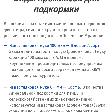
Караганда
подкормки
Качканар
Кемерово
В наличии — разные виды минеральных подкормок
для птицы, свиней и крупного рогатого скота от
Киров
российского производителя «Полевской Мрамор»:
Кировград
Известняковая мука 100 мкм — Высший А сорт.
Заказывайте известняковую (доломитовую) муку
Клин
фракции 100 мкм сорта А. Мы являемся
крупнейшим производителем, поэтому держим
Когалым
низкие цены на весь ассортимент — на 30-35%
ниже, чем у конкурентов.
Коелга
Известняковая мука 0-1 мм — Сорт Б.
В качестве
Коломна
минеральной подкормки для птицы и
Королёв
сельскохозяйственных животных активно
используется известняковая (доломитовая) мука
Кострома
фракции до 2,5 мм сорта Б — она содержит не