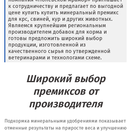
Е
к сотрудничеству и предлагает по выгодной
цене купить купить минеральный премикс
Егорьевск
для крс, свиней, кур и других животных.
Являемся крупнейшим региональным
Екатеринбург
производителем добавок для корма и
готовы предложить широкий выбор
Еленинка
продукции, изготовленной из
качественного сырья по утвержденной
Ж
ветеринарами и технологами схеме.
Жуковский
Широкий выбор
И
премиксов от
Иваново
производителя
Ивантеевка
Ижевск
Подкормка минеральными удобрениями показывает
отменные результаты на приросте веса и улучшению