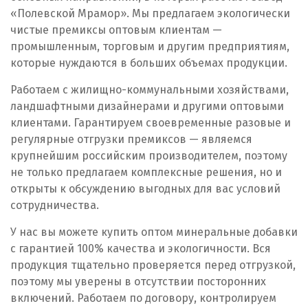
«Полевской Мрамор». Мы предлагаем экологически
Первоуральск
чистые премиксы оптовым клиентам —
промышленным, торговым и другим предприятиям,
Пермь
которые нуждаются в больших объемах продукции.
Подольск
Работаем с жилищно-коммунальными хозяйствами,
ландшафтными дизайнерами и другими оптовыми
Походилова
клиентами. Гарантируем своевременные разовые и
регулярные отгрузки премиксов — являемся
Псков
крупнейшим российским производителем, поэтому
не только предлагаем комплексные решения, но и
Пушкино
открыты к обсуждению выгодных для вас условий
сотрудничества.
Пятигорск
У нас вы можете купить оптом минеральные добавки
Р
с гарантией 100% качества и экологичности. Вся
продукция тщательно проверяется перед отгрузкой,
Раменское
поэтому мы уверены в отсутствии посторонних
включений. Работаем по договору, контролируем
Ревда