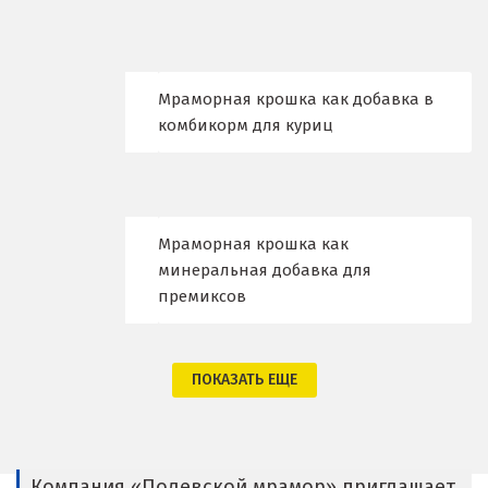
Владимир
Волгоград
Волгодонск
Мраморная крошка как добавка в
комбикорм для куриц
Воронеж
Воскресенск
Д
Мраморная крошка как
Дегтярск
минеральная добавка для
премиксов
Дмитров
Долгопрудный
ПОКАЗАТЬ ЕЩЕ
Домодедово
Дубна
Компания «Полевской мрамор» приглашает