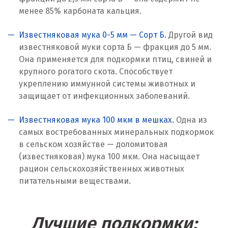
менее 85% карбоната кальция.
Красногорск
Известняковая мука 0-5 мм — Сорт Б.
Другой вид
Краснодар
известняковой муки сорта Б — фракция до 5 мм.
Она применяется для подкормки птиц, свиней и
Краснотурьинск
крупного рогатого скота. Способствует
укреплению иммунной системы животных и
Красноуфимск
защищает от инфекционных заболеваний.
Красноярск
Известняковая мука 100 мкм в мешках.
Одна из
Крым
самых востребованных минеральных подкормок
в сельском хозяйстве — доломитовая
Кузино
(известняковая) мука 100 мкм. Она насыщает
рацион сельскохозяйственных животных
Курск
питательными веществами.
Кушва
Лучшие подкормки:
Л