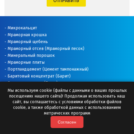
ОТПРАВИТЬ
Щёлково
Э
Микрокальцит
Мраморная крошка
Электросталь
Мраморный щебень
Мраморный отсев (Мраморный песок)
Ю
Минеральный порошок
Мраморные плиты
Югорск
Портландцемент (Цемент тампонажный)
Баритовый концентрат (Барит)
Я
Соль техническая (Галит)
Ялуторовск
Доломитовая мука
Мы используем cookie (файлы с данными о ваших прошлых
посещениях нашего сайта)! Продолжая использовать наш
Известняковая мука
сайт, вы соглашаетесь с условиями обработки файлов
Ярославль
Добавки для буровых растворов
cookie, а также обработкой данных с использованием
Буровые растворы
метрических программ
Раскислитель почвы
Согласен
Премиксы (Минеральные добавки)
Камни для бани