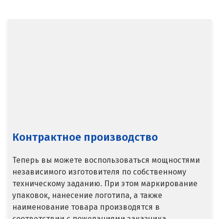
Североуральск
Сергиев Посад
Серов
Серпухов
Сибай
Смоленск
Контрактное производство
Снежинск
Теперь вы можете воспользоваться мощностями
Сочи
независимого изготовителя по собственному
техническому заданию. При этом маркирование
Среднеуральск
упаковок, нанесение логотипа, а также
Ставрополь
наименование товара производятся в
соответствии с пожеланиями заказчика.