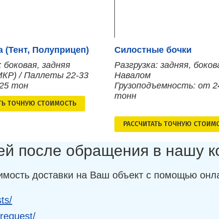
 (Тент, Полуприцеп)
Силостные бочки
: боковая, задняя
Разгрузка: задняя, боков
МКР) / Паллеты 22-33
Навалом
 25 тон
Грузоподъемность: от 2
тонн
ТЬ ТОЧНУЮ СТОИМОСТЬ
РАСCЧИТАТЬ ТОЧНУЮ СТОИМ
ней после обращения в нашу 
имость доставки на Ваш объект с помощью онл
ts/
-request/