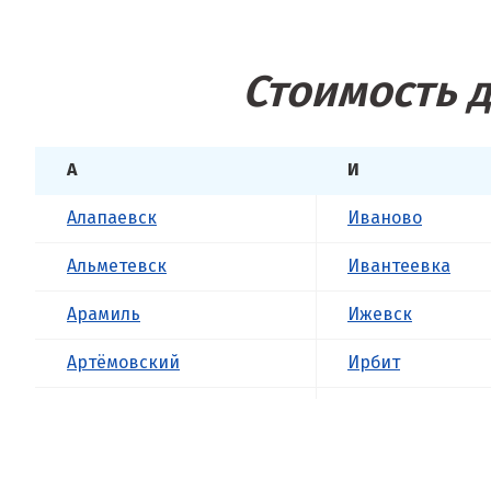
Стоимость д
А
И
Алапаевск
Иваново
Альметевск
Ивантеевка
Арамиль
Ижевск
Артёмовский
Ирбит
Асбест
Иркутск
Б
Ишим