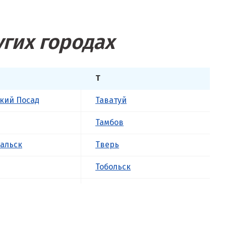
угих городах
Т
кий Посад
Таватуй
Тамбов
альск
Тверь
Тобольск
к
Тольятти
ова
Томск