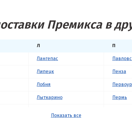
оставки Премикса в др
Л
П
Лангепас
Павловс
Липецк
Пенза
Лобня
Первоур
Лыткарино
Пермь
Люберцы
Подольс
Показать все
М
Походил