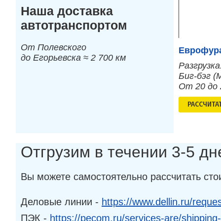
Наша доставка
автотранспортом
От Полевского
Еврофура
до Егорьевска ≈ 2 700 км
Разгрузка
Биг-бэг (
От 20 до
РАСCЧИТА
Отгрузим в течении 3-5 д
Вы можете самостоятельно рассчитать сто
Деловые линии -
https://www.dellin.ru/reques
ПЭК -
https://pecom.ru/services-are/shipping