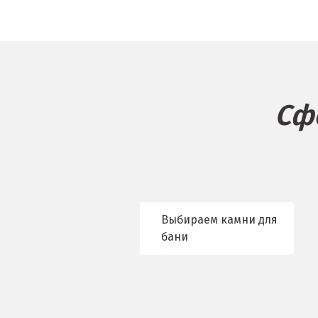
Балашиха
К
Барнаул
Казань
Белгород
Калининград
Берёзовский
Калуга
Сф
Бисерть
Каменск-Уральс
Богданович
Камышево
Брянск
Камышлов
Выбираем камни для
В
Караганда
бани
Верхние Серги
Качканар
Верхний Уфалей
Кемерово