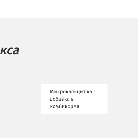
Троицк
о
Тула
ск
Тюмень
У
кса
ое
Ульяновск
Урай
Уфа
Микрокальцит как
добавка в
на Дону
Учалы
комбикорма
Ф
Фрязино