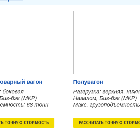
оварный вагон
Полувагон
: боковая
Разгрузка: верхняя, ниж
Биг-бэг (МКР)
Навалом, Биг-бэг (МКР)
ъемность: 68 тонн
Макс. грузоподъемность
ТЬ ТОЧНУЮ СТОИМОСТЬ
РАСCЧИТАТЬ ТОЧНУЮ СТОИМ