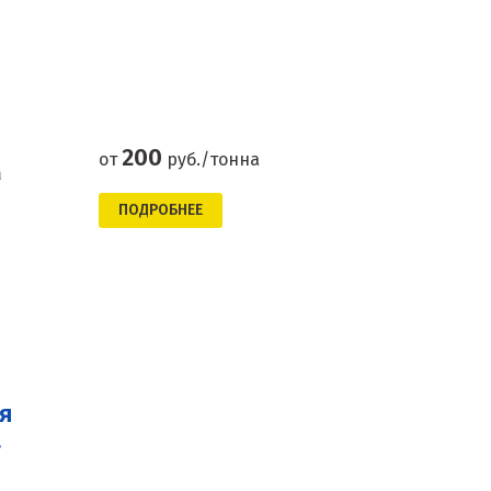
200
от
руб./тонна
а
ПОДРОБНЕЕ
я
а