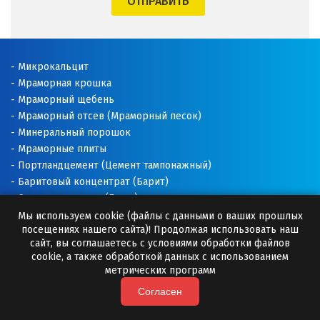
ОТПРАВИТЬ
Щёлково
Э
Микрокальцит
Мраморная крошка
Электросталь
Мраморный щебень
Мраморный отсев (Мраморный песок)
Ю
Минеральный порошок
Мраморные плиты
Югорск
Портландцемент (Цемент тампонажный)
Баритовый концентрат (Барит)
Я
Соль техническая (Галит)
Ялуторовск
Доломитовая мука
Мы используем cookie (файлы с данными о ваших прошлых
посещениях нашего сайта)! Продолжая использовать наш
Известняковая мука
сайт, вы соглашаетесь с условиями обработки файлов
Ярославль
Добавки для буровых растворов
cookie, а также обработкой данных с использованием
Буровые растворы
метрических программ
Раскислитель почвы
Согласен
Премиксы (Минеральные добавки)
Камни для бани