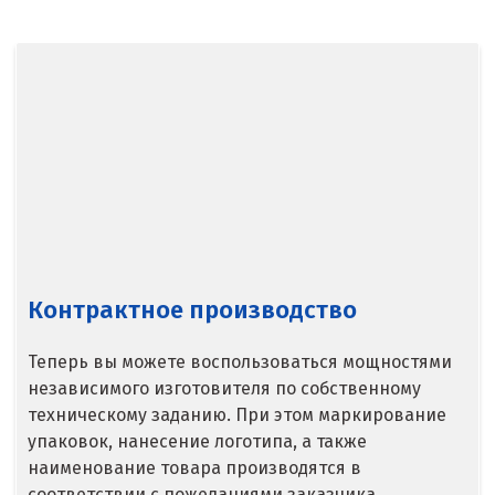
Севастополь
Североуральск
Сергиев Посад
Серов
Серпухов
Сибай
Смоленск
Контрактное производство
Снежинск
Теперь вы можете воспользоваться мощностями
Сочи
независимого изготовителя по собственному
техническому заданию. При этом маркирование
Среднеуральск
упаковок, нанесение логотипа, а также
Ставрополь
наименование товара производятся в
соответствии с пожеланиями заказчика.