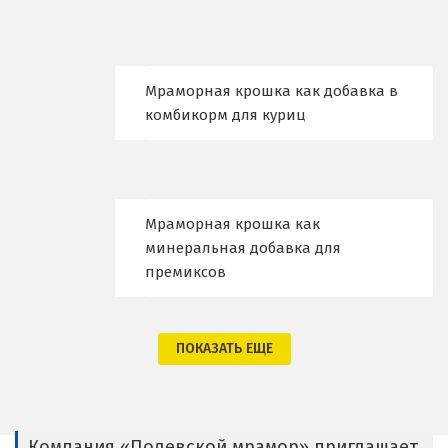
Владимир
Волгоград
Волгодонск
Мраморная крошка как добавка в
комбикорм для куриц
Воронеж
Воскресенск
Д
Мраморная крошка как
минеральная добавка для
Дегтярск
премиксов
Дмитров
ПОКАЗАТЬ ЕЩЕ
Долгопрудный
Домодедово
Дубна
Компания «Полевской мрамор» приглашает