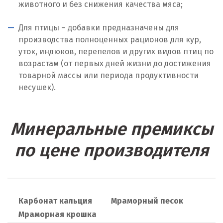
животного и без снижения качества мяса;
Москва
Для птицы – добавки предназначены для
производства полноценных рационов для кур,
Мытищи
уток, индюков, перепелов и других видов птиц по
возрастам (от первых дней жизни до достижения
Н
товарной массы или периода продуктивности
Набарежные Челны
несушек).
Надым
Минеральные премиксы
Наро-Фоминск
по цене производителя
Невьянск
Нефтеюганск
Нижневартовск
Карбонат кальция
Мраморный песок
Мраморная крошка
Нижний Новгород