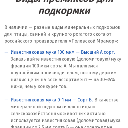
Караганда
подкормки
Качканар
В наличии — разные виды минеральных подкормок
Кемерово
для птицы, свиней и крупного рогатого скота от
российского производителя «Полевской Мрамор»:
Киров
Известняковая мука 100 мкм — Высший А сорт.
Кировград
Заказывайте известняковую (доломитовую) муку
фракции 100 мкм сорта А. Мы являемся
Клин
крупнейшим производителем, поэтому держим
низкие цены на весь ассортимент — на 30-35%
Когалым
ниже, чем у конкурентов.
Коелга
Известняковая мука 0-1 мм — Сорт Б.
В качестве
Коломна
минеральной подкормки для птицы и
сельскохозяйственных животных активно
Королёв
используется известняковая (доломитовая) мука
фракции до 2,5 мм сорта Б — она содержит не