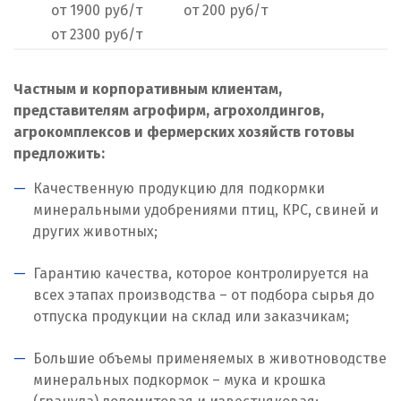
от 1900 руб/т
от 200 руб/т
Нижний Тагил
от 2300 руб/т
Новгород
Частным и корпоративным клиентам,
Новокоалиновый
представителям агрофирм, агрохолдингов,
агрокомплексов и фермерских хозяйств готовы
Новокузнецк
предложить:
Новороссийск
Качественную продукцию для подкормки
минеральными удобрениями птиц, КРС, свиней и
Новосибирск
других животных;
Новоуральск
Гарантию качества, которое контролируется на
всех этапах производства – от подбора сырья до
Новоуткинск
отпуска продукции на склад или заказчикам;
Новый Уренгой
Большие объемы применяемых в животноводстве
минеральных подкормок – мука и крошка
Ногинск