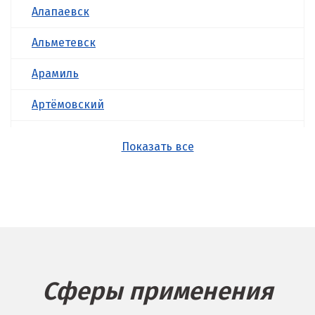
Алапаевск
Альметевск
Арамиль
Артёмовский
Асбест
Показать все
Б
Балашиха
Барнаул
Белгород
Сферы применения
Берёзовский