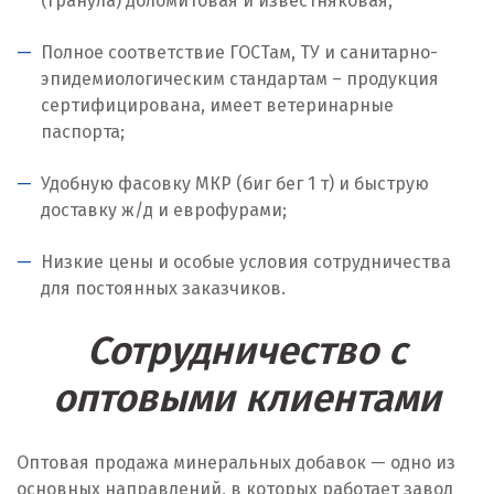
(гранула) доломитовая и известняковая;
Ноябрьск
Полное соответствие ГОСТам, ТУ и санитарно-
Нягань
эпидемиологическим стандартам – продукция
сертифицирована, имеет ветеринарные
О
паспорта;
Одинцово
Удобную фасовку МКР (биг бег 1 т) и быструю
доставку ж/д и еврофурами;
Омск
Низкие цены и особые условия сотрудничества
Орел
для постоянных заказчиков.
Оренбург
Сотрудничество с
Орехово-Зуево
оптовыми клиентами
П
Оптовая продажа минеральных добавок — одно из
Павловский Посад
основных направлений, в которых работает завод