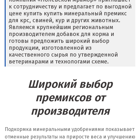
к сотрудничеству и предлагает по выгодной
Е
цене купить купить минеральный премикс
для крс, свиней, кур и других животных.
Егорьевск
Являемся крупнейшим региональным
производителем добавок для корма и
Екатеринбург
готовы предложить широкий выбор
продукции, изготовленной из
Еленинка
качественного сырья по утвержденной
ветеринарами и технологами схеме.
Ж
Жуковский
Широкий выбор
И
премиксов от
производителя
Иваново
Ивантеевка
Подкормка минеральными удобрениями показывает
Ижевск
отменные результаты на приросте веса и улучшению