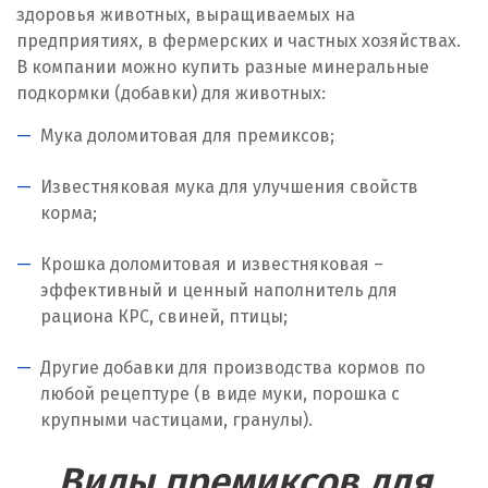
здоровья животных, выращиваемых на
Ирбит
предприятиях, в фермерских и частных хозяйствах.
В компании можно купить разные минеральные
Иркутск
подкормки (добавки) для животных:
Ишим
Мука доломитовая для премиксов;
К
Известняковая мука для улучшения свойств
корма;
Казань
Крошка доломитовая и известняковая –
Калининград
эффективный и ценный наполнитель для
рациона КРС, свиней, птицы;
Калуга
Каменск-Уральский
Другие добавки для производства кормов по
любой рецептуре (в виде муки, порошка с
Камышево
крупными частицами, гранулы).
Камышлов
Виды премиксов для