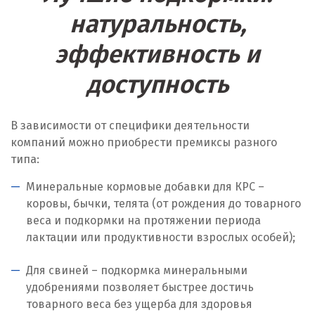
Л
натуральность,
Лангепас
эффективность и
Липецк
доступность
Лобня
В зависимости от специфики деятельности
Лыткарино
компаний можно приобрести премиксы разного
Люберцы
типа:
Минеральные кормовые добавки для КРС –
М
коровы, бычки, телята (от рождения до товарного
Магнитогорск
веса и подкормки на протяжении периода
лактации или продуктивности взрослых особей);
Махачкала
Для свиней – подкормка минеральными
Мегион
удобрениями позволяет быстрее достичь
товарного веса без ущерба для здоровья
Медведевка