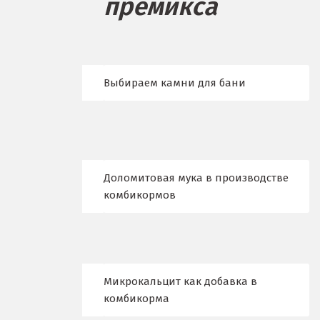
премикса
Бисерть
Богданович
Брянск
Выбираем камни для бани
В
Верхние Серги
Верхний Уфалей
Доломитовая мука в производстве
Верхняя Пышма
комбикормов
Верхняя Салда
Видное
Микрокальцит как добавка в
Владикавказ
комбикорма