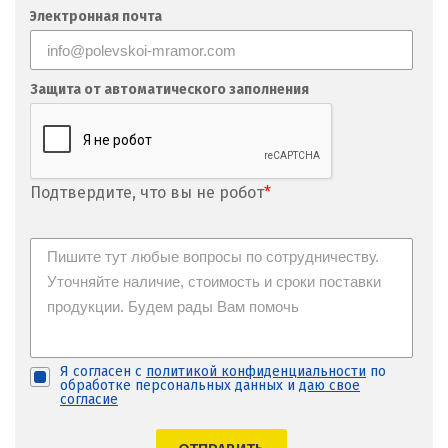
Фрязино
Электронная почта
Х
Хабаровск
Защита от автоматического заполнения
Ханты-Мансийск
Химки
Подтвердите, что вы не робот
*
Ч
Чебаркуль
Челябинск
Чехов
Я согласен с
политикой конфиденциальности
по
обработке персональных данных и
даю свое
Чита
согласие
Щ