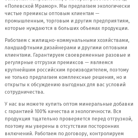
Пенза
«Полевской Мрамор». Мы предлагаем экологически
чистые премиксы оптовым клиентам —
Первоуральск
промышленным, торговым и другим предприятиям,
которые нуждаются в больших объемах продукции.
Пермь
Работаем с жилищно-коммунальными хозяйствами,
Подольск
ландшафтными дизайнерами и другими оптовыми
клиентами. Гарантируем своевременные разовые и
Походилова
регулярные отгрузки премиксов — являемся
крупнейшим российским производителем, поэтому
Псков
не только предлагаем комплексные решения, но и
открыты к обсуждению выгодных для вас условий
Пушкино
сотрудничества.
Пятигорск
У нас вы можете купить оптом минеральные добавки
с гарантией 100% качества и экологичности. Вся
Р
продукция тщательно проверяется перед отгрузкой,
поэтому мы уверены в отсутствии посторонних
Раменское
включений. Работаем по договору, контролируем