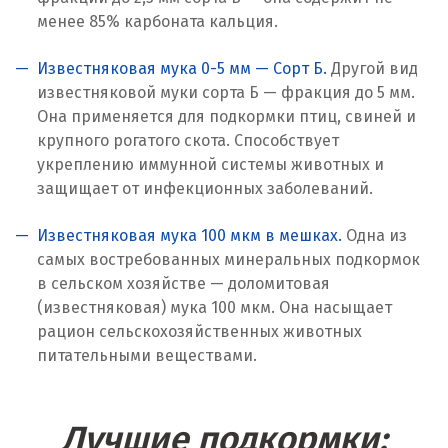
Кострома
менее 85% карбоната кальция.
Красногорск
Известняковая мука 0-5 мм — Сорт Б.
Другой вид
известняковой муки сорта Б — фракция до 5 мм.
Краснодар
Она применяется для подкормки птиц, свиней и
крупного рогатого скота. Способствует
Краснотурьинск
укреплению иммунной системы животных и
защищает от инфекционных заболеваний.
Красноуфимск
Красноярск
Известняковая мука 100 мкм в мешках.
Одна из
самых востребованных минеральных подкормок
Крым
в сельском хозяйстве — доломитовая
(известняковая) мука 100 мкм. Она насыщает
Кузино
рацион сельскохозяйственных животных
питательными веществами.
Курск
Кушва
Лучшие подкормки: