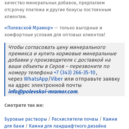
Ревда
качество минеральных добавок, предлагаем
отсрочку платежа и другие бонусы постоянным
Реутов
клиентам.
«Полевской Мрамор»
Ростов на Дону
— только выгодные и
комфортные условия для оптовых клиентов!
Рязань
Чтобы согласовать цену минерального
премикса и купить кормовые минеральные
С
добавки у производителя с доставкой на
ваши объекты в Серов – перезвоните по
Салехард
номеру телефона
+7 (343) 266-35-10
,
через
Самара
WhatsApp
/
Viber
или отправьте заявку
на адрес электронной почты
info@polevskoi-mramor.com
Санкт-Петербург
.
Саратов
Смотрите так же:
Сатка
Буровые растворы
/
Раскислители почвы
/
Камни
для бани
/
Камни для ландшафтного дизайна