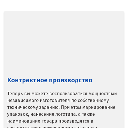
Североуральск
Сергиев Посад
Серов
Серпухов
Сибай
Смоленск
Контрактное производство
Снежинск
Теперь вы можете воспользоваться мощностями
Сочи
независимого изготовителя по собственному
техническому заданию. При этом маркирование
Среднеуральск
упаковок, нанесение логотипа, а также
Ставрополь
наименование товара производятся в
соответствии с пожеланиями заказчика.