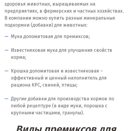
здоровья животных, выращиваемых на
Ирбит
предприятиях, в фермерских и частных хозяйствах.
В компании можно купить разные минеральные
Иркутск
подкормки (добавки) для животных:
Ишим
Мука доломитовая для премиксов;
К
Известняковая мука для улучшения свойств
корма;
Казань
Крошка доломитовая и известняковая –
Калининград
эффективный и ценный наполнитель для
рациона КРС, свиней, птицы;
Калуга
Каменск-Уральский
Другие добавки для производства кормов по
любой рецептуре (в виде муки, порошка с
Камышево
крупными частицами, гранулы).
Камышлов
Виды премиксов для