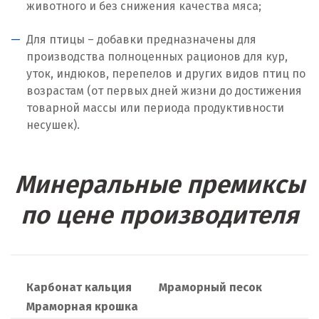
животного и без снижения качества мяса;
Москва
Для птицы – добавки предназначены для
производства полноценных рационов для кур,
Мытищи
уток, индюков, перепелов и других видов птиц по
возрастам (от первых дней жизни до достижения
Н
товарной массы или периода продуктивности
Набарежные Челны
несушек).
Надым
Минеральные премиксы
Наро-Фоминск
по цене производителя
Невьянск
Нефтеюганск
Нижневартовск
Карбонат кальция
Мраморный песок
Мраморная крошка
Нижний Новгород