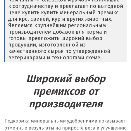
к сотрудничеству и предлагает по выгодной
Е
цене купить купить минеральный премикс
для крс, свиней, кур и других животных.
Егорьевск
Являемся крупнейшим региональным
производителем добавок для корма и
Екатеринбург
готовы предложить широкий выбор
продукции, изготовленной из
Еленинка
качественного сырья по утвержденной
ветеринарами и технологами схеме.
Ж
Жуковский
Широкий выбор
И
премиксов от
производителя
Иваново
Ивантеевка
Подкормка минеральными удобрениями показывает
Ижевск
отменные результаты на приросте веса и улучшению