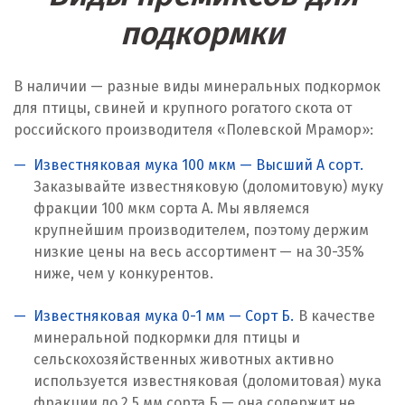
Караганда
подкормки
Качканар
В наличии — разные виды минеральных подкормок
Кемерово
для птицы, свиней и крупного рогатого скота от
российского производителя «Полевской Мрамор»:
Киров
Известняковая мука 100 мкм — Высший А сорт.
Кировград
Заказывайте известняковую (доломитовую) муку
фракции 100 мкм сорта А. Мы являемся
Клин
крупнейшим производителем, поэтому держим
низкие цены на весь ассортимент — на 30-35%
Когалым
ниже, чем у конкурентов.
Коелга
Известняковая мука 0-1 мм — Сорт Б.
В качестве
Коломна
минеральной подкормки для птицы и
сельскохозяйственных животных активно
Королёв
используется известняковая (доломитовая) мука
фракции до 2,5 мм сорта Б — она содержит не