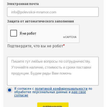
Фрязино
Электронная почта
Х
Хабаровск
Защита от автоматического заполнения
Ханты-Мансийск
Химки
Подтвердите, что вы не робот
*
Ч
Чебаркуль
Челябинск
Чехов
Я согласен с
политикой конфиденциальности
по
обработке персональных данных и
даю свое
Чита
согласие
Щ