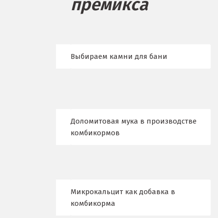
премикса
Бисерть
Богданович
Брянск
Выбираем камни для бани
В
Верхние Серги
Верхний Уфалей
Доломитовая мука в производстве
Верхняя Пышма
комбикормов
Верхняя Салда
Видное
Микрокальцит как добавка в
Владикавказ
комбикорма