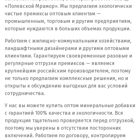
«Полевской Мрамор». Мы предлагаем экологически
Первоуральск
чистые премиксы оптовым клиентам —
промышленным, торговым и другим предприятиям,
Пермь
которые нуждаются в больших объемах продукции.
Подольск
Работаем с жилищно-коммунальными хозяйствами,
ландшафтными дизайнерами и другими оптовыми
Походилова
клиентами. Гарантируем своевременные разовые и
регулярные отгрузки премиксов — являемся
Псков
крупнейшим российским производителем, поэтому
не только предлагаем комплексные решения, но и
Пушкино
открыты к обсуждению выгодных для вас условий
сотрудничества.
Пятигорск
У нас вы можете купить оптом минеральные добавки
Р
с гарантией 100% качества и экологичности. Вся
продукция тщательно проверяется перед отгрузкой,
Раменское
поэтому мы уверены в отсутствии посторонних
включений. Работаем по договору, контролируем
Ревда