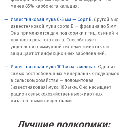
Кострома
менее 85% карбоната кальция.
Красногорск
Известняковая мука 0-5 мм — Сорт Б.
Другой вид
известняковой муки сорта Б — фракция до 5 мм.
Краснодар
Она применяется для подкормки птиц, свиней и
крупного рогатого скота. Способствует
Краснотурьинск
укреплению иммунной системы животных и
защищает от инфекционных заболеваний.
Красноуфимск
Красноярск
Известняковая мука 100 мкм в мешках.
Одна из
самых востребованных минеральных подкормок
Крым
в сельском хозяйстве — доломитовая
(известняковая) мука 100 мкм. Она насыщает
Кузино
рацион сельскохозяйственных животных
питательными веществами.
Курск
Кушва
Лучшие подкормки: