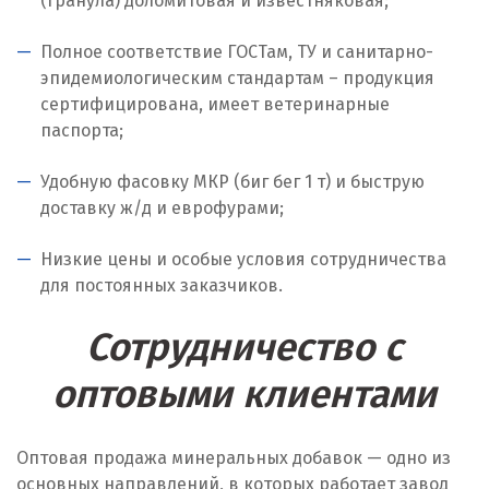
(гранула) доломитовая и известняковая;
Ноябрьск
Полное соответствие ГОСТам, ТУ и санитарно-
Нягань
эпидемиологическим стандартам – продукция
сертифицирована, имеет ветеринарные
О
паспорта;
Одинцово
Удобную фасовку МКР (биг бег 1 т) и быструю
доставку ж/д и еврофурами;
Омск
Орел
Низкие цены и особые условия сотрудничества
для постоянных заказчиков.
Оренбург
Сотрудничество с
Орехово-Зуево
оптовыми клиентами
П
Павловский Посад
Оптовая продажа минеральных добавок — одно из
основных направлений, в которых работает завод
Пенза