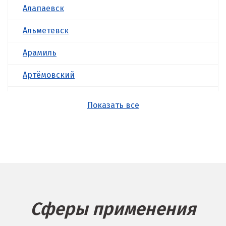
Алапаевск
Альметевск
Арамиль
Артёмовский
Асбест
Показать все
Б
Балашиха
Барнаул
Белгород
Сферы применения
Берёзовский