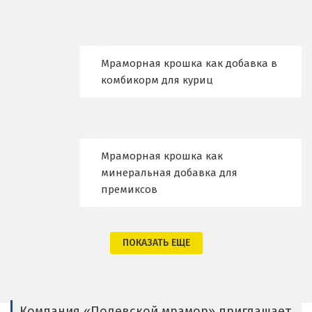
Владимир
Волгоград
Волгодонск
Мраморная крошка как добавка в
комбикорм для куриц
Воронеж
Воскресенск
Д
Мраморная крошка как
минеральная добавка для
Дегтярск
премиксов
Дмитров
ПОКАЗАТЬ ЕЩЕ
Долгопрудный
Домодедово
Дубна
Компания «Полевской мрамор» приглашает