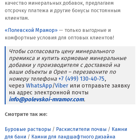
качество минеральных добавок, предлагаем
Реутов
отсрочку платежа и другие бонусы постоянным
клиентам.
Ростов на Дону
«Полевской Мрамор»
— только выгодные и
комфортные условия для оптовых клиентов!
Рязань
Чтобы согласовать цену минерального
С
премикса и купить кормовые минеральные
добавки у производителя с доставкой на
Салехард
ваши объекты в Орел – перезвоните по
номеру телефона
+7 (499) 130-40-75
,
Самара
через
WhatsApp
/
Viber
или отправьте заявку
на адрес электронной почты
Санкт-Петербург
info@polevskoi-mramor.com
.
Саратов
Смотрите так же:
Сатка
Буровые растворы
/
Раскислители почвы
/
Камни
Севастополь
для бани
/
Камни для ландшафтного дизайна