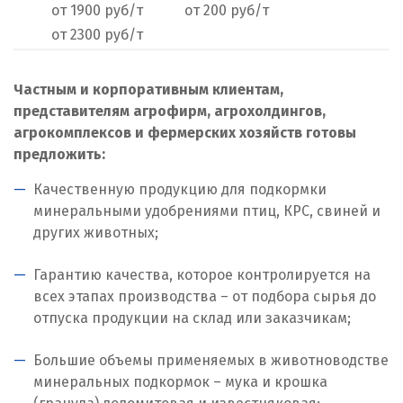
от 1900 руб/т
от 200 руб/т
Нижний Тагил
от 2300 руб/т
Новгород
Частным и корпоративным клиентам,
Новокоалиновый
представителям агрофирм, агрохолдингов,
агрокомплексов и фермерских хозяйств готовы
Новокузнецк
предложить:
Новороссийск
Качественную продукцию для подкормки
минеральными удобрениями птиц, КРС, свиней и
Новосибирск
других животных;
Новоуральск
Гарантию качества, которое контролируется на
всех этапах производства – от подбора сырья до
Новоуткинск
отпуска продукции на склад или заказчикам;
Новый Уренгой
Большие объемы применяемых в животноводстве
минеральных подкормок – мука и крошка
Ногинск