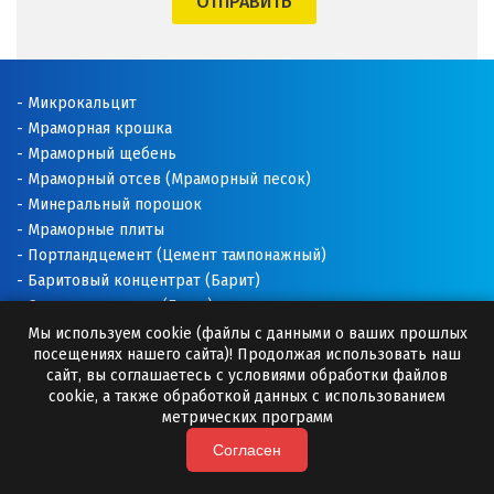
ОТПРАВИТЬ
Щёлково
Э
Микрокальцит
Мраморная крошка
Электросталь
Мраморный щебень
Мраморный отсев (Мраморный песок)
Ю
Минеральный порошок
Мраморные плиты
Югорск
Портландцемент (Цемент тампонажный)
Баритовый концентрат (Барит)
Я
Соль техническая (Галит)
Ялуторовск
Доломитовая мука
Мы используем cookie (файлы с данными о ваших прошлых
посещениях нашего сайта)! Продолжая использовать наш
Известняковая мука
сайт, вы соглашаетесь с условиями обработки файлов
Ярославль
Добавки для буровых растворов
cookie, а также обработкой данных с использованием
Буровые растворы
метрических программ
Раскислитель почвы
Согласен
Премиксы (Минеральные добавки)
Камни для бани