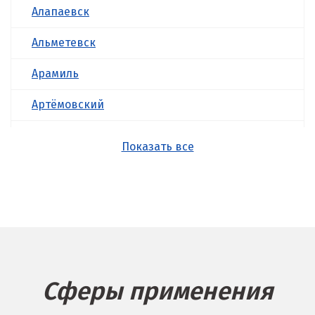
Алапаевск
Альметевск
Арамиль
Артёмовский
Асбест
Показать все
Б
Балашиха
Барнаул
Белгород
Сферы применения
Берёзовский