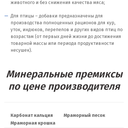
животного и без снижения качества мяса;
Москва
Для птицы – добавки предназначены для
производства полноценных рационов для кур,
Мытищи
уток, индюков, перепелов и других видов птиц по
возрастам (от первых дней жизни до достижения
Н
товарной массы или периода продуктивности
Набарежные Челны
несушек).
Надым
Минеральные премиксы
Наро-Фоминск
по цене производителя
Невьянск
Нефтеюганск
Нижневартовск
Карбонат кальция
Мраморный песок
Мраморная крошка
Нижний Новгород