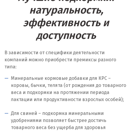
Л
натуральность,
Лангепас
эффективность и
Липецк
доступность
Лобня
В зависимости от специфики деятельности
Лыткарино
компаний можно приобрести премиксы разного
Люберцы
типа:
Минеральные кормовые добавки для КРС –
М
коровы, бычки, телята (от рождения до товарного
Магнитогорск
веса и подкормки на протяжении периода
лактации или продуктивности взрослых особей);
Махачкала
Для свиней – подкормка минеральными
Мегион
удобрениями позволяет быстрее достичь
товарного веса без ущерба для здоровья
Медведевка