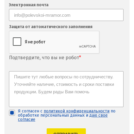
Фрязино
Электронная почта
Х
Хабаровск
Защита от автоматического заполнения
Ханты-Мансийск
Химки
Подтвердите, что вы не робот
*
Ч
Чебаркуль
Челябинск
Чехов
Я согласен с
политикой конфиденциальности
по
обработке персональных данных и
даю свое
Чита
согласие
Щ