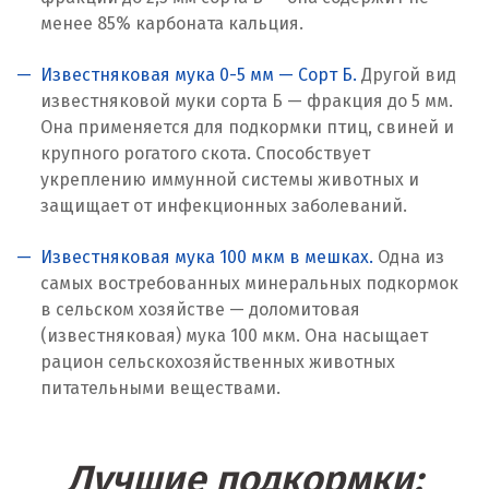
Кострома
менее 85% карбоната кальция.
Красногорск
Известняковая мука 0-5 мм — Сорт Б.
Другой вид
известняковой муки сорта Б — фракция до 5 мм.
Краснодар
Она применяется для подкормки птиц, свиней и
крупного рогатого скота. Способствует
Краснотурьинск
укреплению иммунной системы животных и
защищает от инфекционных заболеваний.
Красноуфимск
Красноярск
Известняковая мука 100 мкм в мешках.
Одна из
самых востребованных минеральных подкормок
Крым
в сельском хозяйстве — доломитовая
(известняковая) мука 100 мкм. Она насыщает
Кузино
рацион сельскохозяйственных животных
питательными веществами.
Курск
Кушва
Лучшие подкормки: