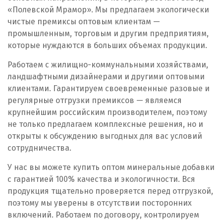
Пенза
«Полевской Мрамор». Мы предлагаем экологически
чистые премиксы оптовым клиентам —
Первоуральск
промышленным, торговым и другим предприятиям,
которые нуждаются в больших объемах продукции.
Пермь
Работаем с жилищно-коммунальными хозяйствами,
Подольск
ландшафтными дизайнерами и другими оптовыми
клиентами. Гарантируем своевременные разовые и
Походилова
регулярные отгрузки премиксов — являемся
крупнейшим российским производителем, поэтому
Псков
не только предлагаем комплексные решения, но и
открыты к обсуждению выгодных для вас условий
Пушкино
сотрудничества.
Пятигорск
У нас вы можете купить оптом минеральные добавки
с гарантией 100% качества и экологичности. Вся
Р
продукция тщательно проверяется перед отгрузкой,
поэтому мы уверены в отсутствии посторонних
Раменское
включений. Работаем по договору, контролируем