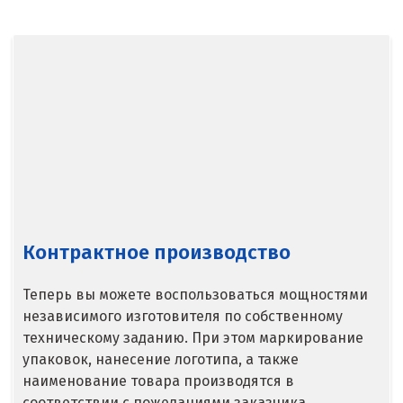
Севастополь
Североуральск
Сергиев Посад
Серов
Серпухов
Сибай
Смоленск
Контрактное производство
Снежинск
Теперь вы можете воспользоваться мощностями
независимого изготовителя по собственному
Сочи
техническому заданию. При этом маркирование
Среднеуральск
упаковок, нанесение логотипа, а также
наименование товара производятся в
Ставрополь
соответствии с пожеланиями заказчика.