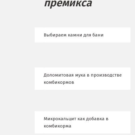
премикса
Бисерть
Богданович
Брянск
Выбираем камни для бани
В
Верхние Серги
Верхний Уфалей
Доломитовая мука в производстве
Верхняя Пышма
комбикормов
Верхняя Салда
Видное
Микрокальцит как добавка в
Владикавказ
комбикорма