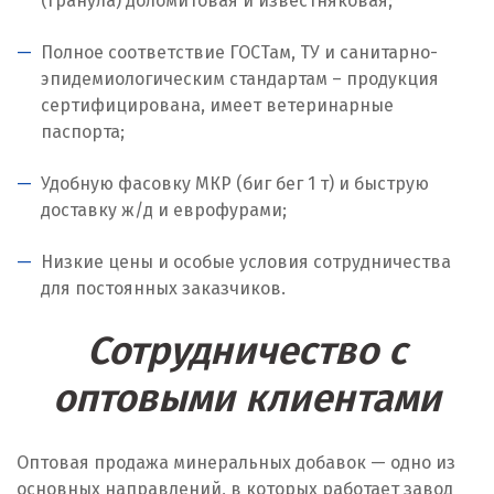
(гранула) доломитовая и известняковая;
Ноябрьск
Полное соответствие ГОСТам, ТУ и санитарно-
Нягань
эпидемиологическим стандартам – продукция
сертифицирована, имеет ветеринарные
О
паспорта;
Одинцово
Удобную фасовку МКР (биг бег 1 т) и быструю
доставку ж/д и еврофурами;
Омск
Низкие цены и особые условия сотрудничества
Орел
для постоянных заказчиков.
Оренбург
Сотрудничество с
Орехово-Зуево
оптовыми клиентами
П
Оптовая продажа минеральных добавок — одно из
Павловский Посад
основных направлений, в которых работает завод