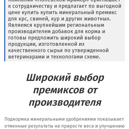
к сотрудничеству и предлагает по выгодной
Е
цене купить купить минеральный премикс
для крс, свиней, кур и других животных.
Егорьевск
Являемся крупнейшим региональным
производителем добавок для корма и
Екатеринбург
готовы предложить широкий выбор
продукции, изготовленной из
Еленинка
качественного сырья по утвержденной
ветеринарами и технологами схеме.
Ж
Жуковский
Широкий выбор
И
премиксов от
производителя
Иваново
Ивантеевка
Подкормка минеральными удобрениями показывает
Ижевск
отменные результаты на приросте веса и улучшению