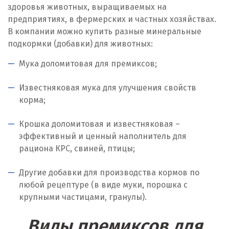
здоровья животных, выращиваемых на
Ирбит
предприятиях, в фермерских и частных хозяйствах.
В компании можно купить разные минеральные
Иркутск
подкормки (добавки) для животных:
Ишим
Мука доломитовая для премиксов;
К
Известняковая мука для улучшения свойств
корма;
Казань
Крошка доломитовая и известняковая –
Калининград
эффективный и ценный наполнитель для
рациона КРС, свиней, птицы;
Калуга
Каменск-Уральский
Другие добавки для производства кормов по
любой рецептуре (в виде муки, порошка с
Камышево
крупными частицами, гранулы).
Камышлов
Виды премиксов для