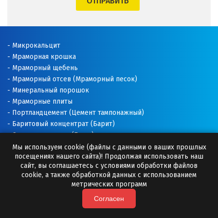
ОТПРАВИТЬ
Щёлково
Э
Микрокальцит
Мраморная крошка
Электросталь
Мраморный щебень
Мраморный отсев (Мраморный песок)
Ю
Минеральный порошок
Мраморные плиты
Югорск
Портландцемент (Цемент тампонажный)
Баритовый концентрат (Барит)
Я
Соль техническая (Галит)
Ялуторовск
Доломитовая мука
Мы используем cookie (файлы с данными о ваших прошлых
посещениях нашего сайта)! Продолжая использовать наш
Известняковая мука
сайт, вы соглашаетесь с условиями обработки файлов
Ярославль
Добавки для буровых растворов
cookie, а также обработкой данных с использованием
Буровые растворы
метрических программ
Раскислитель почвы
Согласен
Премиксы (Минеральные добавки)
Камни для бани