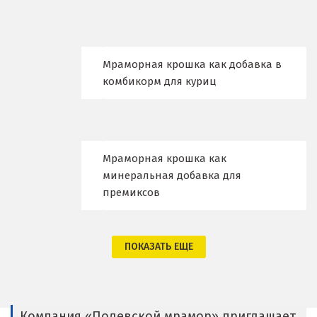
Владимир
Волгоград
Волгодонск
Мраморная крошка как добавка в
комбикорм для куриц
Воронеж
Воскресенск
Д
Мраморная крошка как
минеральная добавка для
Дегтярск
премиксов
Дмитров
ПОКАЗАТЬ ЕЩЕ
Долгопрудный
Домодедово
Дубна
Компания «Полевской мрамор» приглашает