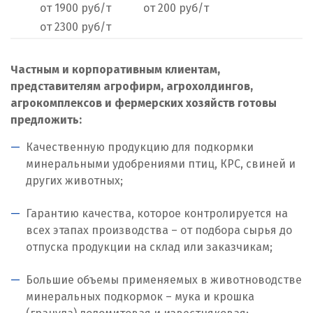
от 1900 руб/т
от 200 руб/т
Нижний Тагил
от 2300 руб/т
Новгород
Частным и корпоративным клиентам,
Новокоалиновый
представителям агрофирм, агрохолдингов,
агрокомплексов и фермерских хозяйств готовы
Новокузнецк
предложить:
Новороссийск
Качественную продукцию для подкормки
минеральными удобрениями птиц, КРС, свиней и
Новосибирск
других животных;
Новоуральск
Гарантию качества, которое контролируется на
всех этапах производства – от подбора сырья до
Новоуткинск
отпуска продукции на склад или заказчикам;
Новый Уренгой
Большие объемы применяемых в животноводстве
минеральных подкормок – мука и крошка
Ногинск