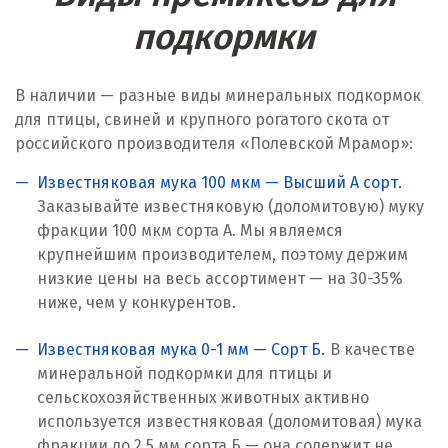
Караганда
подкормки
Качканар
В наличии — разные виды минеральных подкормок
Кемерово
для птицы, свиней и крупного рогатого скота от
российского производителя «Полевской Мрамор»:
Киров
Известняковая мука 100 мкм — Высший А сорт.
Кировград
Заказывайте известняковую (доломитовую) муку
фракции 100 мкм сорта А. Мы являемся
Клин
крупнейшим производителем, поэтому держим
низкие цены на весь ассортимент — на 30-35%
Когалым
ниже, чем у конкурентов.
Коелга
Известняковая мука 0-1 мм — Сорт Б.
В качестве
Коломна
минеральной подкормки для птицы и
сельскохозяйственных животных активно
Королёв
используется известняковая (доломитовая) мука
фракции до 2,5 мм сорта Б — она содержит не