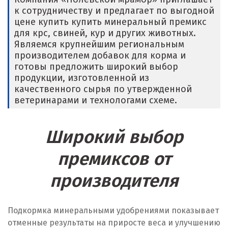
к сотрудничеству и предлагает по выгодной
Е
цене купить купить минеральный премикс
для крс, свиней, кур и других животных.
Егорьевск
Являемся крупнейшим региональным
производителем добавок для корма и
Екатеринбург
готовы предложить широкий выбор
продукции, изготовленной из
Еленинка
качественного сырья по утвержденной
ветеринарами и технологами схеме.
Ж
Жуковский
Широкий выбор
И
премиксов от
производителя
Иваново
Ивантеевка
Подкормка минеральными удобрениями показывает
Ижевск
отменные результаты на приросте веса и улучшению