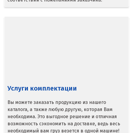
Ступино
Сургут
Сухой Лог
Сысерть
Т
Таватуй
Услуги комплектации
Тамбов
Вы можете заказать продукцию из нашего
Тверь
каталога, а также любую другую, которая Вам
Тобольск
необходима. Это выгодное решение и отличная
возможность сэкономить на доставке, ведь весь
Тольятти
необходимый вам груз везется в одной машине!