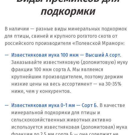
Караганда
подкормки
Качканар
В наличии — разные виды минеральных подкормок
Кемерово
для птицы, свиней и крупного рогатого скота от
российского производителя «Полевской Мрамор»:
Киров
Известняковая мука 100 мкм — Высший А сорт.
Кировград
Заказывайте известняковую (доломитовую) муку
фракции 100 мкм сорта А. Мы являемся
Клин
крупнейшим производителем, поэтому держим
низкие цены на весь ассортимент — на 30-35%
Когалым
ниже, чем у конкурентов.
Коелга
Известняковая мука 0-1 мм — Сорт Б.
В качестве
Коломна
минеральной подкормки для птицы и
сельскохозяйственных животных активно
Королёв
используется известняковая (доломитовая) мука
фракции до 2,5 мм сорта Б — она содержит не