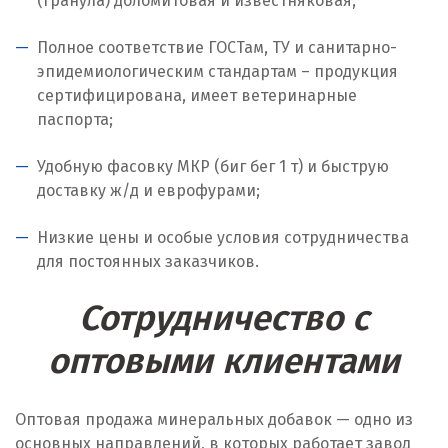
(гранула) доломитовая и известняковая;
Ноябрьск
Полное соответствие ГОСТам, ТУ и санитарно-
Нягань
эпидемиологическим стандартам – продукция
сертифицирована, имеет ветеринарные
О
паспорта;
Одинцово
Удобную фасовку МКР (биг бег 1 т) и быструю
доставку ж/д и еврофурами;
Омск
Низкие цены и особые условия сотрудничества
Орел
для постоянных заказчиков.
Оренбург
Сотрудничество с
Орехово-Зуево
оптовыми клиентами
П
Оптовая продажа минеральных добавок — одно из
Павловский Посад
основных направлений, в которых работает завод