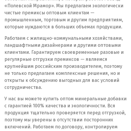
Пенза
«Полевской Мрамор». Мы предлагаем экологически
чистые премиксы оптовым клиентам —
Первоуральск
промышленным, торговым и другим предприятиям,
которые нуждаются в больших объемах продукции.
Пермь
Работаем с жилищно-коммунальными хозяйствами,
Подольск
ландшафтными дизайнерами и другими оптовыми
клиентами. Гарантируем своевременные разовые и
Походилова
регулярные отгрузки премиксов — являемся
крупнейшим российским производителем, поэтому
Псков
не только предлагаем комплексные решения, но и
открыты к обсуждению выгодных для вас условий
Пушкино
сотрудничества.
Пятигорск
У нас вы можете купить оптом минеральные добавки
с гарантией 100% качества и экологичности. Вся
Р
продукция тщательно проверяется перед отгрузкой,
поэтому мы уверены в отсутствии посторонних
Раменское
включений. Работаем по договору, контролируем