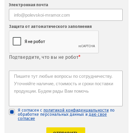
Фрязино
Электронная почта
Х
Хабаровск
Защита от автоматического заполнения
Ханты-Мансийск
Химки
Подтвердите, что вы не робот
*
Ч
Чебаркуль
Челябинск
Чехов
Я согласен с
политикой конфиденциальности
по
обработке персональных данных и
даю свое
Чита
согласие
Щ