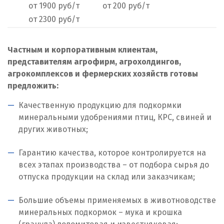
от 1900 руб/т
от 200 руб/т
Нижний Тагил
от 2300 руб/т
Новгород
Частным и корпоративным клиентам,
Новокоалиновый
представителям агрофирм, агрохолдингов,
агрокомплексов и фермерских хозяйств готовы
Новокузнецк
предложить:
Новороссийск
Качественную продукцию для подкормки
минеральными удобрениями птиц, КРС, свиней и
Новосибирск
других животных;
Новоуральск
Гарантию качества, которое контролируется на
всех этапах производства – от подбора сырья до
Новоуткинск
отпуска продукции на склад или заказчикам;
Новый Уренгой
Большие объемы применяемых в животноводстве
минеральных подкормок – мука и крошка
Ногинск