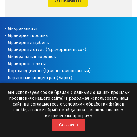
ОТПРАВИТЬ
Щёлково
Э
Микрокальцит
Мраморная крошка
Электросталь
Мраморный щебень
Мраморный отсев (Мраморный песок)
Ю
Минеральный порошок
Мраморные плиты
Югорск
Портландцемент (Цемент тампонажный)
Баритовый концентрат (Барит)
Я
Соль техническая (Галит)
Ялуторовск
Доломитовая мука
Мы используем cookie (файлы с данными о ваших прошлых
посещениях нашего сайта)! Продолжая использовать наш
Известняковая мука
сайт, вы соглашаетесь с условиями обработки файлов
Ярославль
Добавки для буровых растворов
cookie, а также обработкой данных с использованием
Буровые растворы
метрических программ
Раскислитель почвы
Согласен
Премиксы (Минеральные добавки)
Камни для бани