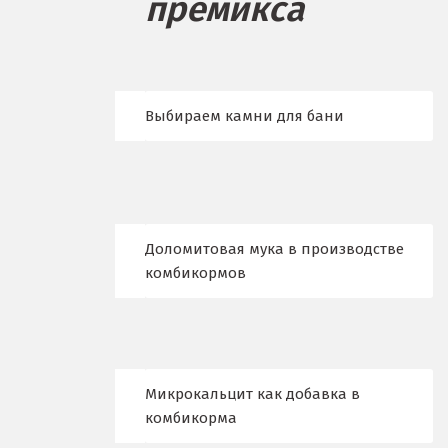
премикса
Бисерть
Богданович
Брянск
Выбираем камни для бани
В
Верхние Серги
Верхний Уфалей
Доломитовая мука в производстве
Верхняя Пышма
комбикормов
Верхняя Салда
Видное
Микрокальцит как добавка в
Владикавказ
комбикорма