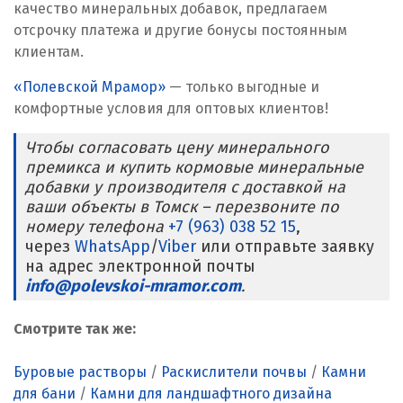
Ревда
качество минеральных добавок, предлагаем
отсрочку платежа и другие бонусы постоянным
Реутов
клиентам.
«Полевской Мрамор»
Ростов на Дону
— только выгодные и
комфортные условия для оптовых клиентов!
Рязань
Чтобы согласовать цену минерального
премикса и купить кормовые минеральные
С
добавки у производителя с доставкой на
ваши объекты в Томск – перезвоните по
Салехард
номеру телефона
+7 (963) 038 52 15
,
через
Самара
WhatsApp
/
Viber
или отправьте заявку
на адрес электронной почты
info@polevskoi-mramor.com
Санкт-Петербург
.
Саратов
Смотрите так же:
Сатка
Буровые растворы
/
Раскислители почвы
/
Камни
для бани
/
Камни для ландшафтного дизайна