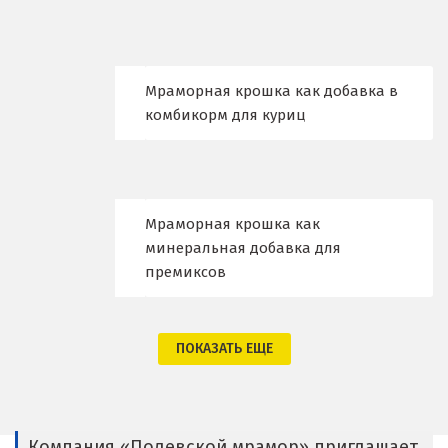
Владимир
Волгоград
Волгодонск
Мраморная крошка как добавка в
комбикорм для куриц
Воронеж
Воскресенск
Д
Мраморная крошка как
минеральная добавка для
Дегтярск
премиксов
Дмитров
ПОКАЗАТЬ ЕЩЕ
Долгопрудный
Домодедово
Дубна
Компания «Полевской мрамор» приглашает