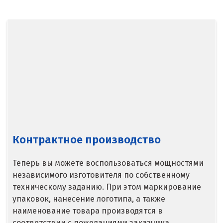
Севастополь
Североуральск
Сергиев Посад
Серов
Серпухов
Сибай
Смоленск
Контрактное производство
Снежинск
Теперь вы можете воспользоваться мощностями
независимого изготовителя по собственному
Сочи
техническому заданию. При этом маркирование
Среднеуральск
упаковок, нанесение логотипа, а также
наименование товара производятся в
Ставрополь
соответствии с пожеланиями заказчика.