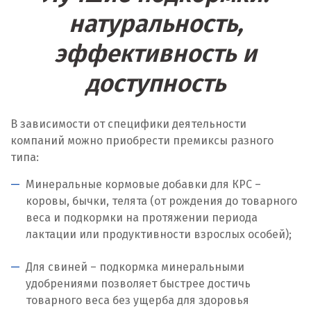
Л
натуральность,
Лангепас
эффективность и
Липецк
доступность
Лобня
В зависимости от специфики деятельности
Лыткарино
компаний можно приобрести премиксы разного
Люберцы
типа:
Минеральные кормовые добавки для КРС –
М
коровы, бычки, телята (от рождения до товарного
Магнитогорск
веса и подкормки на протяжении периода
лактации или продуктивности взрослых особей);
Махачкала
Для свиней – подкормка минеральными
Мегион
удобрениями позволяет быстрее достичь
товарного веса без ущерба для здоровья
Медведевка