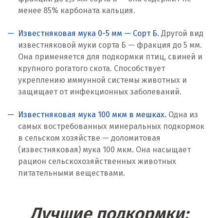
Кострома
менее 85% карбоната кальция.
Красногорск
Известняковая мука 0-5 мм — Сорт Б.
Другой вид
известняковой муки сорта Б — фракция до 5 мм.
Краснодар
Она применяется для подкормки птиц, свиней и
крупного рогатого скота. Способствует
Краснотурьинск
укреплению иммунной системы животных и
защищает от инфекционных заболеваний.
Красноуфимск
Красноярск
Известняковая мука 100 мкм в мешках.
Одна из
самых востребованных минеральных подкормок
Крым
в сельском хозяйстве — доломитовая
(известняковая) мука 100 мкм. Она насыщает
Кузино
рацион сельскохозяйственных животных
питательными веществами.
Курск
Кушва
Лучшие подкормки: