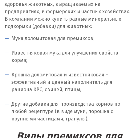
здоровья животных, выращиваемых на
Ирбит
предприятиях, в фермерских и частных хозяйствах.
В компании можно купить разные минеральные
Иркутск
подкормки (добавки) для животных:
Ишим
Мука доломитовая для премиксов;
К
Известняковая мука для улучшения свойств
корма;
Казань
Крошка доломитовая и известняковая –
Калининград
эффективный и ценный наполнитель для
рациона КРС, свиней, птицы;
Калуга
Каменск-Уральский
Другие добавки для производства кормов по
любой рецептуре (в виде муки, порошка с
Камышево
крупными частицами, гранулы).
Камышлов
Виды премиксов для