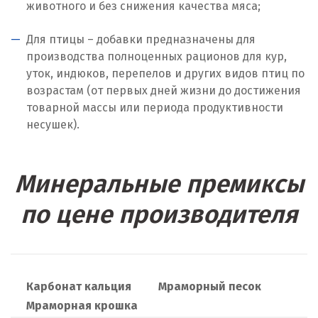
животного и без снижения качества мяса;
Москва
Для птицы – добавки предназначены для
производства полноценных рационов для кур,
Мытищи
уток, индюков, перепелов и других видов птиц по
возрастам (от первых дней жизни до достижения
Н
товарной массы или периода продуктивности
Набарежные Челны
несушек).
Надым
Минеральные премиксы
Наро-Фоминск
по цене производителя
Невьянск
Нефтеюганск
Нижневартовск
Карбонат кальция
Мраморный песок
Мраморная крошка
Нижний Новгород