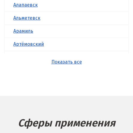
Алапаевск
Альметевск
Арамиль
Артёмовский
Асбест
Показать все
Б
Балашиха
Барнаул
Белгород
Сферы применения
Берёзовский