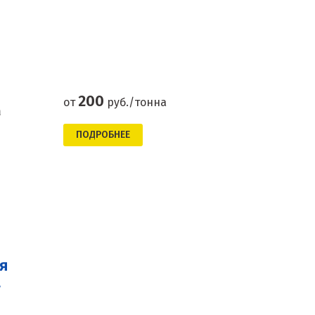
200
от
руб./тонна
а
ПОДРОБНЕЕ
я
а