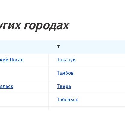
угих городах
Т
кий Посад
Таватуй
Тамбов
альск
Тверь
Тобольск
к
Тольятти
ова
Томск