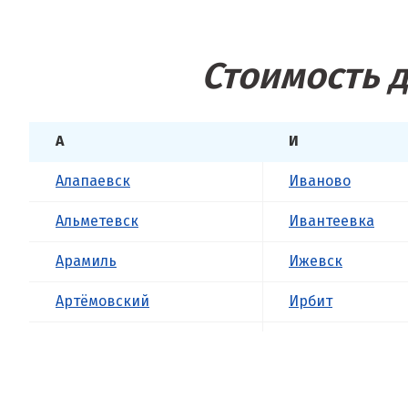
Стоимость д
А
И
Алапаевск
Иваново
Альметевск
Ивантеевка
Арамиль
Ижевск
Артёмовский
Ирбит
Асбест
Иркутск
Б
Ишим