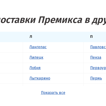
оставки Премикса в др
Л
П
Лангепас
Павловс
Липецк
Пенза
Лобня
Первоур
Лыткарино
Пермь
Люберцы
Подольс
Показать все
М
Походил