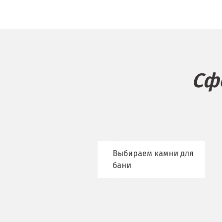
Балашиха
К
Барнаул
Казань
Белгород
Калининград
Берёзовский
Калуга
Сф
Бисерть
Каменск-Уральс
Богданович
Камышево
Брянск
Камышлов
Выбираем камни для
В
Караганда
бани
Верхние Серги
Качканар
Верхний Уфалей
Кемерово