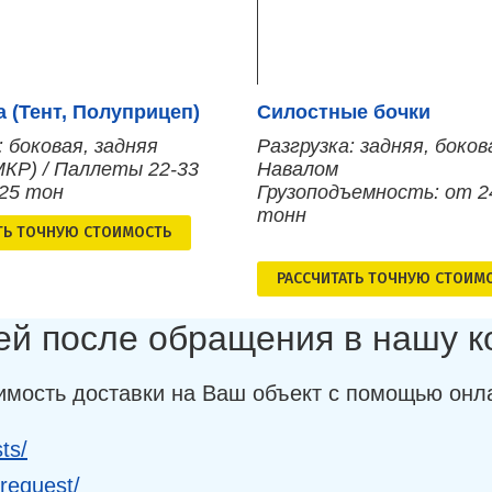
 (Тент, Полуприцеп)
Силостные бочки
: боковая, задняя
Разгрузка: задняя, боков
МКР) / Паллеты 22-33
Навалом
 25 тон
Грузоподъемность: от 2
тонн
ТЬ ТОЧНУЮ СТОИМОСТЬ
РАСCЧИТАТЬ ТОЧНУЮ СТОИМ
ней после обращения в нашу 
имость доставки на Ваш объект с помощью онл
ts/
-request/