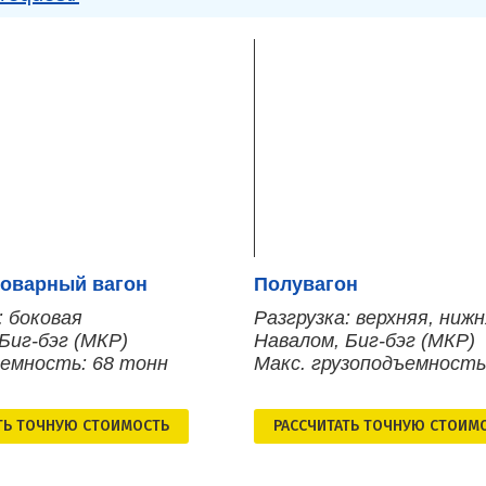
оварный вагон
Полувагон
: боковая
Разгрузка: верхняя, ниж
Биг-бэг (МКР)
Навалом, Биг-бэг (МКР)
ъемность: 68 тонн
Макс. грузоподъемность
ТЬ ТОЧНУЮ СТОИМОСТЬ
РАСCЧИТАТЬ ТОЧНУЮ СТОИМ