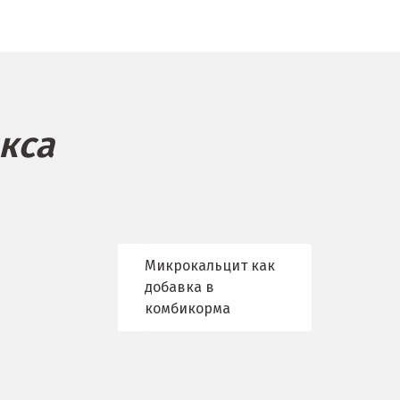
Троицк
о
Тула
ск
Тюмень
У
кса
ое
Ульяновск
Урай
Уфа
Микрокальцит как
добавка в
на Дону
Учалы
комбикорма
Ф
Фрязино