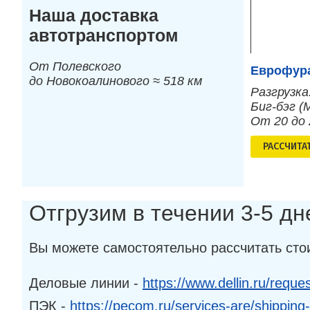
Наша доставка
автотранспортом
От Полевского
Еврофура
до Новокоалинового ≈ 518 км
Разгрузка
Биг-бэг (
От 20 до
РАСCЧИТА
Отгрузим в течении 3-5 д
Вы можете самостоятельно рассчитать сто
Деловые линии -
https://www.dellin.ru/reques
ПЭК -
https://pecom.ru/services-are/shipping