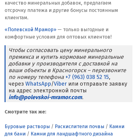
качество минеральных добавок, предлагаем
Реутов
отсрочку платежа и другие бонусы постоянным
клиентам.
Ростов на Дону
«Полевской Мрамор»
— только выгодные и
комфортные условия для оптовых клиентов!
Рязань
Чтобы согласовать цену минерального
С
премикса и купить кормовые минеральные
добавки у производителя с доставкой на
Салехард
ваши объекты в Красногорск – перезвоните
по номеру телефона
+7 (963) 038 52 15
,
Самара
через
WhatsApp
/
Viber
или отправьте заявку
на адрес электронной почты
Санкт-Петербург
info@polevskoi-mramor.com
.
Саратов
Смотрите так же:
Сатка
Буровые растворы
/
Раскислители почвы
/
Камни
Севастополь
для бани
/
Камни для ландшафтного дизайна