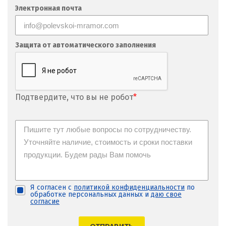
Фрязино
Электронная почта
Х
Хабаровск
Защита от автоматического заполнения
Ханты-Мансийск
Химки
Подтвердите, что вы не робот
*
Ч
Чебаркуль
Челябинск
Чехов
Я согласен с
политикой конфиденциальности
по
обработке персональных данных и
даю свое
Чита
согласие
Щ