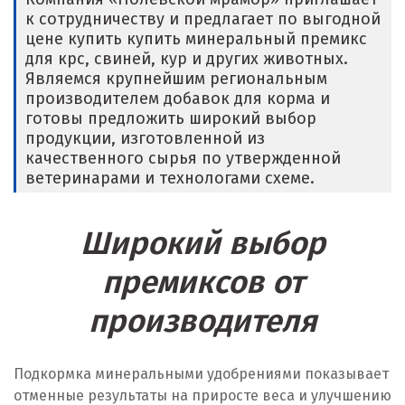
к сотрудничеству и предлагает по выгодной
Е
цене купить купить минеральный премикс
для крс, свиней, кур и других животных.
Егорьевск
Являемся крупнейшим региональным
производителем добавок для корма и
Екатеринбург
готовы предложить широкий выбор
продукции, изготовленной из
Еленинка
качественного сырья по утвержденной
ветеринарами и технологами схеме.
Ж
Жуковский
Широкий выбор
И
премиксов от
производителя
Иваново
Ивантеевка
Подкормка минеральными удобрениями показывает
Ижевск
отменные результаты на приросте веса и улучшению