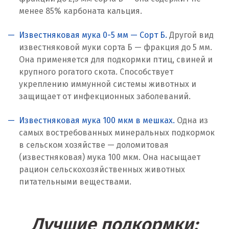
Кострома
менее 85% карбоната кальция.
Красногорск
Известняковая мука 0-5 мм — Сорт Б.
Другой вид
Краснодар
известняковой муки сорта Б — фракция до 5 мм.
Она применяется для подкормки птиц, свиней и
Краснотурьинск
крупного рогатого скота. Способствует
укреплению иммунной системы животных и
Красноуфимск
защищает от инфекционных заболеваний.
Красноярск
Известняковая мука 100 мкм в мешках.
Одна из
Крым
самых востребованных минеральных подкормок
в сельском хозяйстве — доломитовая
Кузино
(известняковая) мука 100 мкм. Она насыщает
рацион сельскохозяйственных животных
Курск
питательными веществами.
Кушва
Лучшие подкормки:
Л