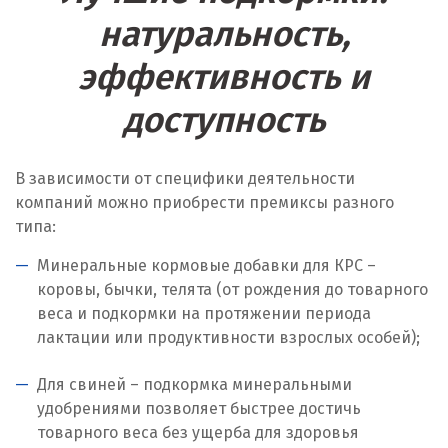
натуральность,
Лангепас
эффективность и
Липецк
доступность
Лобня
Лыткарино
В зависимости от специфики деятельности
компаний можно приобрести премиксы разного
Люберцы
типа:
М
Минеральные кормовые добавки для КРС –
коровы, бычки, телята (от рождения до товарного
Магнитогорск
веса и подкормки на протяжении периода
Махачкала
лактации или продуктивности взрослых особей);
Мегион
Для свиней – подкормка минеральными
удобрениями позволяет быстрее достичь
Медведевка
товарного веса без ущерба для здоровья