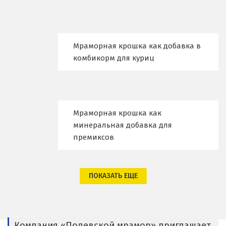
Владимир
Волгоград
Волгодонск
Мраморная крошка как добавка в
комбикорм для куриц
Воронеж
Воскресенск
Д
Мраморная крошка как
минеральная добавка для
Дегтярск
премиксов
Дмитров
ПОКАЗАТЬ ЕЩЕ
Долгопрудный
Домодедово
Дубна
Компания «Полевской мрамор» приглашает