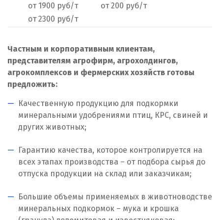
от 1900 руб/т
от 200 руб/т
Нижний Тагил
от 2300 руб/т
Новгород
Частным и корпоративным клиентам,
Новокоалиновый
представителям агрофирм, агрохолдингов,
Новокузнецк
агрокомплексов и фермерских хозяйств готовы
предложить:
Новороссийск
Качественную продукцию для подкормки
Новосибирск
минеральными удобрениями птиц, КРС, свиней и
других животных;
Новоуральск
Гарантию качества, которое контролируется на
Новоуткинск
всех этапах производства – от подбора сырья до
отпуска продукции на склад или заказчикам;
Новый Уренгой
Большие объемы применяемых в животноводстве
Ногинск
минеральных подкормок – мука и крошка