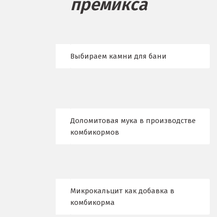
премикса
Бисерть
Богданович
Брянск
Выбираем камни для бани
В
Верхние Серги
Верхний Уфалей
Доломитовая мука в производстве
Верхняя Пышма
комбикормов
Верхняя Салда
Видное
Микрокальцит как добавка в
Владикавказ
комбикорма