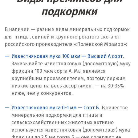
Караганда
подкормки
Качканар
В наличии — разные виды минеральных подкормок
Кемерово
для птицы, свиней и крупного рогатого скота от
российского производителя «Полевской Мрамор»:
Киров
Известняковая мука 100 мкм — Высший А сорт.
Кировград
Заказывайте известняковую (доломитовую) муку
фракции 100 мкм сорта А. Мы являемся
Клин
крупнейшим производителем, поэтому держим
низкие цены на весь ассортимент — на 30-35%
Когалым
ниже, чем у конкурентов.
Коелга
Известняковая мука 0-1 мм — Сорт Б.
В качестве
Коломна
минеральной подкормки для птицы и
сельскохозяйственных животных активно
Королёв
используется известняковая (доломитовая) мука
фракции до 2,5 мм сорта Б — она содержит не