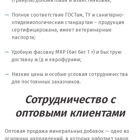
(гранула) доломитовая и известняковая;
Ноябрьск
Полное соответствие ГОСТам, ТУ и санитарно-
Нягань
эпидемиологическим стандартам – продукция
О
сертифицирована, имеет ветеринарные
паспорта;
Одинцово
Удобную фасовку МКР (биг бег 1 т) и быструю
Омск
доставку ж/д и еврофурами;
Орел
Низкие цены и особые условия сотрудничества
для постоянных заказчиков.
Оренбург
Сотрудничество с
Орехово-Зуево
оптовыми клиентами
П
Павловский Посад
Оптовая продажа минеральных добавок — одно из
основных направлений, в которых работает завод
Пенза