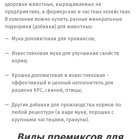
здоровья животных, выращиваемых на
Ирбит
предприятиях, в фермерских и частных хозяйствах.
В компании можно купить разные минеральные
Иркутск
подкормки (добавки) для животных:
Ишим
Мука доломитовая для премиксов;
К
Известняковая мука для улучшения свойств
корма;
Казань
Крошка доломитовая и известняковая –
Калининград
эффективный и ценный наполнитель для
рациона КРС, свиней, птицы;
Калуга
Каменск-Уральский
Другие добавки для производства кормов по
любой рецептуре (в виде муки, порошка с
Камышево
крупными частицами, гранулы).
Камышлов
Виды премиксов для