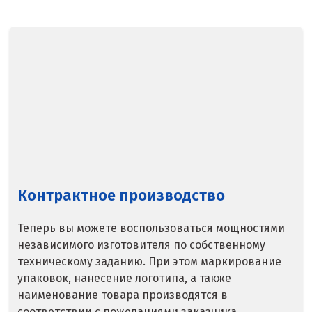
Североуральск
Сергиев Посад
Серов
Серпухов
Сибай
Смоленск
Контрактное производство
Снежинск
Теперь вы можете воспользоваться мощностями
Сочи
независимого изготовителя по собственному
техническому заданию. При этом маркирование
Среднеуральск
упаковок, нанесение логотипа, а также
Ставрополь
наименование товара производятся в
соответствии с пожеланиями заказчика.