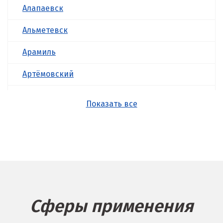
Алапаевск
Альметевск
Арамиль
Артёмовский
Асбест
Показать все
Б
Балашиха
Барнаул
Белгород
Сферы применения
Берёзовский