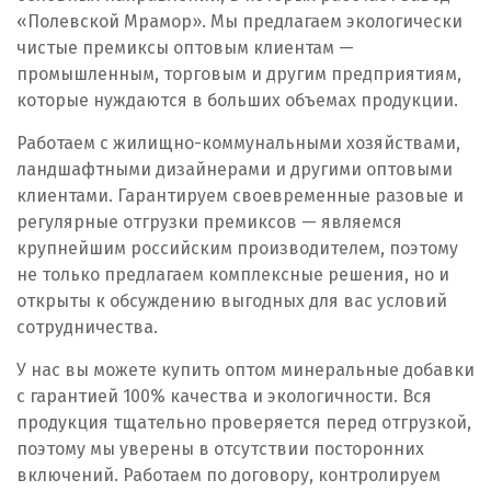
«Полевской Мрамор». Мы предлагаем экологически
Первоуральск
чистые премиксы оптовым клиентам —
промышленным, торговым и другим предприятиям,
Пермь
которые нуждаются в больших объемах продукции.
Подольск
Работаем с жилищно-коммунальными хозяйствами,
ландшафтными дизайнерами и другими оптовыми
Походилова
клиентами. Гарантируем своевременные разовые и
регулярные отгрузки премиксов — являемся
Псков
крупнейшим российским производителем, поэтому
не только предлагаем комплексные решения, но и
Пушкино
открыты к обсуждению выгодных для вас условий
сотрудничества.
Пятигорск
У нас вы можете купить оптом минеральные добавки
Р
с гарантией 100% качества и экологичности. Вся
продукция тщательно проверяется перед отгрузкой,
Раменское
поэтому мы уверены в отсутствии посторонних
включений. Работаем по договору, контролируем
Ревда