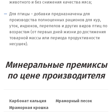
животного и без снижения качества мяса;
Москва
Для птицы – добавки предназначены для
Мытищи
производства полноценных рационов для кур,
уток, индюков, перепелов и других видов птиц по
Н
возрастам (от первых дней жизни до достижения
товарной массы или периода продуктивности
Набарежные Челны
несушек).
Надым
Наро-Фоминск
Минеральные премиксы
Невьянск
по цене производителя
Нефтеюганск
Нижневартовск
Карбонат кальция
Мраморный песок
Нижний Новгород
Мраморная крошка