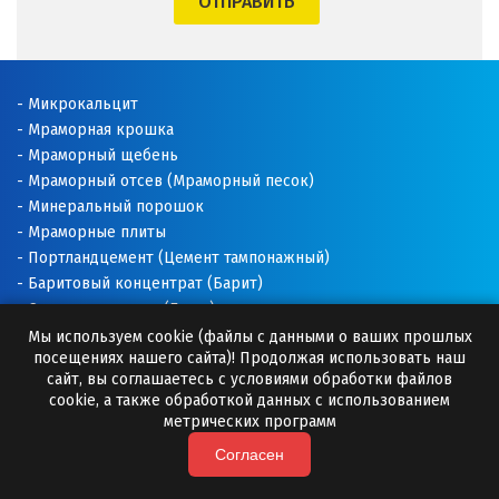
ОТПРАВИТЬ
Щёлково
Э
Микрокальцит
Мраморная крошка
Электросталь
Мраморный щебень
Мраморный отсев (Мраморный песок)
Ю
Минеральный порошок
Мраморные плиты
Югорск
Портландцемент (Цемент тампонажный)
Баритовый концентрат (Барит)
Я
Соль техническая (Галит)
Ялуторовск
Доломитовая мука
Мы используем cookie (файлы с данными о ваших прошлых
посещениях нашего сайта)! Продолжая использовать наш
Известняковая мука
сайт, вы соглашаетесь с условиями обработки файлов
Ярославль
Добавки для буровых растворов
cookie, а также обработкой данных с использованием
Буровые растворы
метрических программ
Раскислитель почвы
Согласен
Премиксы (Минеральные добавки)
Камни для бани