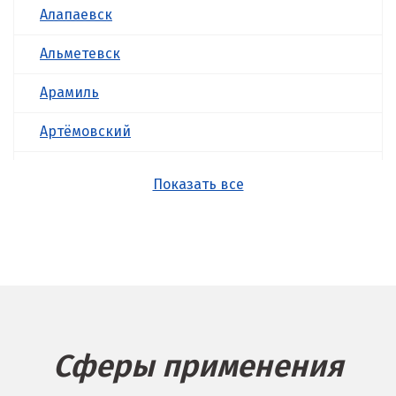
Алапаевск
Альметевск
Арамиль
Артёмовский
Асбест
Показать все
Б
Балашиха
Барнаул
Белгород
Сферы применения
Берёзовский