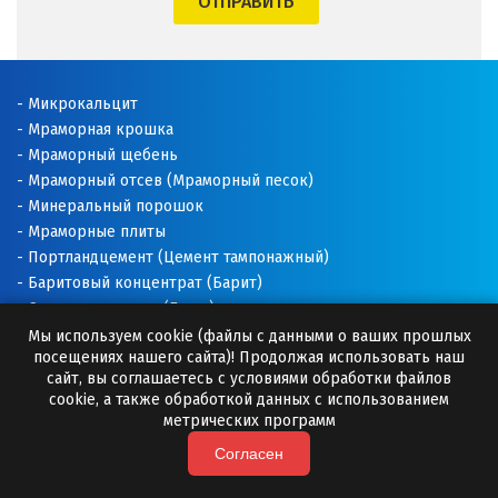
ОТПРАВИТЬ
Щёлково
Э
Микрокальцит
Мраморная крошка
Электросталь
Мраморный щебень
Мраморный отсев (Мраморный песок)
Ю
Минеральный порошок
Мраморные плиты
Югорск
Портландцемент (Цемент тампонажный)
Баритовый концентрат (Барит)
Я
Соль техническая (Галит)
Ялуторовск
Доломитовая мука
Мы используем cookie (файлы с данными о ваших прошлых
посещениях нашего сайта)! Продолжая использовать наш
Известняковая мука
сайт, вы соглашаетесь с условиями обработки файлов
Ярославль
Добавки для буровых растворов
cookie, а также обработкой данных с использованием
Буровые растворы
метрических программ
Раскислитель почвы
Согласен
Премиксы (Минеральные добавки)
Камни для бани