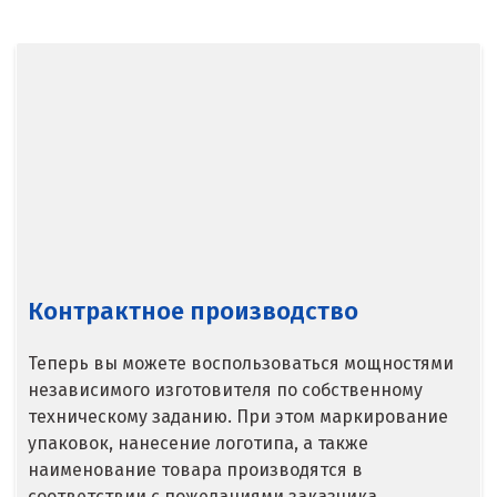
Североуральск
Сергиев Посад
Серов
Серпухов
Сибай
Смоленск
Контрактное производство
Снежинск
Теперь вы можете воспользоваться мощностями
Сочи
независимого изготовителя по собственному
техническому заданию. При этом маркирование
Среднеуральск
упаковок, нанесение логотипа, а также
Ставрополь
наименование товара производятся в
соответствии с пожеланиями заказчика.