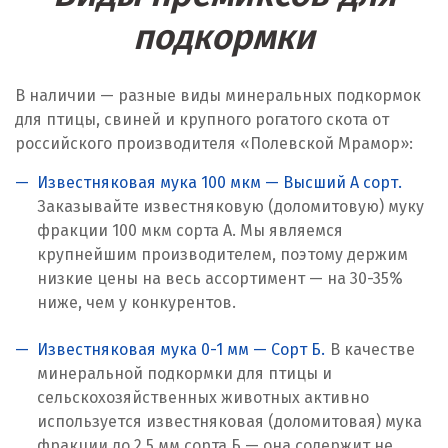
Караганда
подкормки
Качканар
В наличии — разные виды минеральных подкормок
Кемерово
для птицы, свиней и крупного рогатого скота от
российского производителя «Полевской Мрамор»:
Киров
Известняковая мука 100 мкм — Высший А сорт.
Кировград
Заказывайте известняковую (доломитовую) муку
фракции 100 мкм сорта А. Мы являемся
Клин
крупнейшим производителем, поэтому держим
Когалым
низкие цены на весь ассортимент — на 30-35%
ниже, чем у конкурентов.
Коелга
Известняковая мука 0-1 мм — Сорт Б.
В качестве
Коломна
минеральной подкормки для птицы и
Королёв
сельскохозяйственных животных активно
используется известняковая (доломитовая) мука
Кострома
фракции до 2,5 мм сорта Б — она содержит не