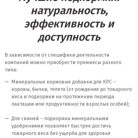
натуральность,
Лангепас
эффективность и
Липецк
доступность
Лобня
Лыткарино
В зависимости от специфики деятельности
компаний можно приобрести премиксы разного
Люберцы
типа:
М
Минеральные кормовые добавки для КРС –
коровы, бычки, телята (от рождения до товарного
Магнитогорск
веса и подкормки на протяжении периода
Махачкала
лактации или продуктивности взрослых особей);
Мегион
Для свиней – подкормка минеральными
удобрениями позволяет быстрее достичь
Медведевка
товарного веса без ущерба для здоровья