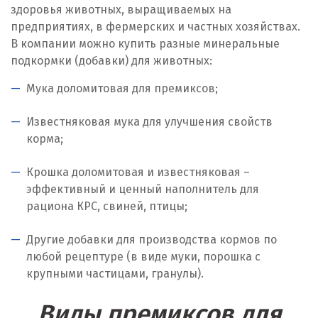
здоровья животных, выращиваемых на
Ирбит
предприятиях, в фермерских и частных хозяйствах.
В компании можно купить разные минеральные
Иркутск
подкормки (добавки) для животных:
Ишим
Мука доломитовая для премиксов;
К
Известняковая мука для улучшения свойств
корма;
Казань
Крошка доломитовая и известняковая –
Калининград
эффективный и ценный наполнитель для
рациона КРС, свиней, птицы;
Калуга
Каменск-Уральский
Другие добавки для производства кормов по
любой рецептуре (в виде муки, порошка с
Камышево
крупными частицами, гранулы).
Камышлов
Виды премиксов для