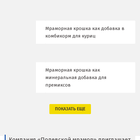
Владимир
Волгоград
Волгодонск
Мраморная крошка как добавка в
комбикорм для куриц
Воронеж
Воскресенск
Д
Мраморная крошка как
минеральная добавка для
Дегтярск
премиксов
Дмитров
ПОКАЗАТЬ ЕЩЕ
Долгопрудный
Домодедово
Дубна
Компания «Полевской мрамор» приглашает