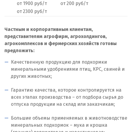
от 1900 руб/т
от 200 руб/т
Нижний Тагил
от 2300 руб/т
Новгород
Частным и корпоративным клиентам,
Новокоалиновый
представителям агрофирм, агрохолдингов,
Новокузнецк
агрокомплексов и фермерских хозяйств готовы
предложить:
Новороссийск
Качественную продукцию для подкормки
Новосибирск
минеральными удобрениями птиц, КРС, свиней и
других животных;
Новоуральск
Гарантию качества, которое контролируется на
Новоуткинск
всех этапах производства – от подбора сырья до
отпуска продукции на склад или заказчикам;
Новый Уренгой
Большие объемы применяемых в животноводстве
Ногинск
минеральных подкормок – мука и крошка