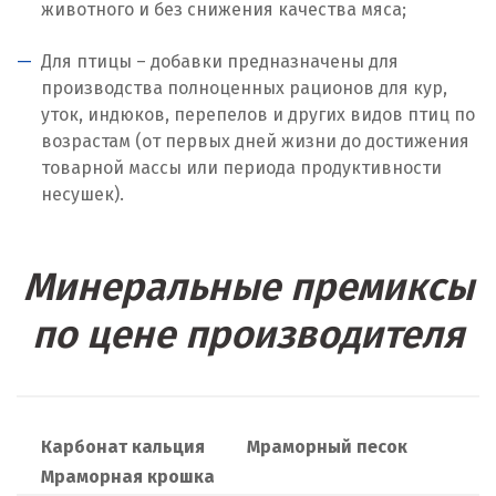
животного и без снижения качества мяса;
Москва
Для птицы – добавки предназначены для
Мытищи
производства полноценных рационов для кур,
уток, индюков, перепелов и других видов птиц по
Н
возрастам (от первых дней жизни до достижения
товарной массы или периода продуктивности
Набарежные Челны
несушек).
Надым
Наро-Фоминск
Минеральные премиксы
Невьянск
по цене производителя
Нефтеюганск
Нижневартовск
Карбонат кальция
Мраморный песок
Нижний Новгород
Мраморная крошка