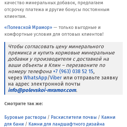
качество минеральных добавок, предлагаем
Реутов
отсрочку платежа и другие бонусы постоянным
клиентам.
Ростов на Дону
«Полевской Мрамор»
— только выгодные и
комфортные условия для оптовых клиентов!
Рязань
Чтобы согласовать цену минерального
С
премикса и купить кормовые минеральные
добавки у производителя с доставкой на
Салехард
ваши объекты в Клин – перезвоните по
номеру телефона
+7 (963) 038 52 15
,
Самара
через
WhatsApp
/
Viber
или отправьте заявку
на адрес электронной почты
Санкт-Петербург
info@polevskoi-mramor.com
.
Саратов
Смотрите так же:
Сатка
Буровые растворы
/
Раскислители почвы
/
Камни
Севастополь
для бани
/
Камни для ландшафтного дизайна