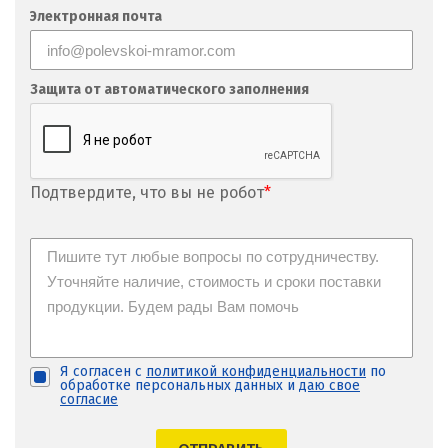
Фрязино
Электронная почта
Х
Хабаровск
Защита от автоматического заполнения
Ханты-Мансийск
Химки
Подтвердите, что вы не робот
*
Ч
Чебаркуль
Челябинск
Чехов
Я согласен с
политикой конфиденциальности
по
обработке персональных данных и
даю свое
Чита
согласие
Щ