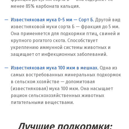
менее 85% карбоната кальция.
Красногорск
Известняковая мука 0-5 мм — Сорт Б.
Другой вид
Краснодар
известняковой муки сорта Б — фракция до 5 мм.
Она применяется для подкормки птиц, свиней и
Краснотурьинск
крупного рогатого скота. Способствует
укреплению иммунной системы животных и
Красноуфимск
защищает от инфекционных заболеваний.
Красноярск
Известняковая мука 100 мкм в мешках.
Одна из
Крым
самых востребованных минеральных подкормок
в сельском хозяйстве — доломитовая
Кузино
(известняковая) мука 100 мкм. Она насыщает
рацион сельскохозяйственных животных
Курск
питательными веществами.
Кушва
Лучшие подкормки:
Л