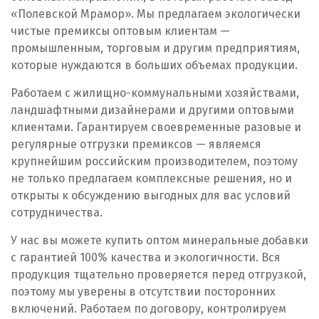
«Полевской Мрамор». Мы предлагаем экологически
Первоуральск
чистые премиксы оптовым клиентам —
промышленным, торговым и другим предприятиям,
Пермь
которые нуждаются в больших объемах продукции.
Подольск
Работаем с жилищно-коммунальными хозяйствами,
ландшафтными дизайнерами и другими оптовыми
Походилова
клиентами. Гарантируем своевременные разовые и
регулярные отгрузки премиксов — являемся
Псков
крупнейшим российским производителем, поэтому
не только предлагаем комплексные решения, но и
Пушкино
открыты к обсуждению выгодных для вас условий
сотрудничества.
Пятигорск
У нас вы можете купить оптом минеральные добавки
Р
с гарантией 100% качества и экологичности. Вся
продукция тщательно проверяется перед отгрузкой,
Раменское
поэтому мы уверены в отсутствии посторонних
включений. Работаем по договору, контролируем
Ревда