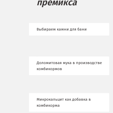
премикса
Бисерть
Богданович
Брянск
Выбираем камни для бани
В
Верхние Серги
Верхний Уфалей
Доломитовая мука в производстве
Верхняя Пышма
комбикормов
Верхняя Салда
Видное
Микрокальцит как добавка в
Владикавказ
комбикорма