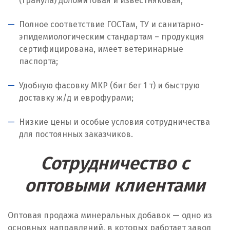
(гранула) доломитовая и известняковая;
Ноябрьск
Полное соответствие ГОСТам, ТУ и санитарно-
Нягань
эпидемиологическим стандартам – продукция
О
сертифицирована, имеет ветеринарные
паспорта;
Одинцово
Удобную фасовку МКР (биг бег 1 т) и быструю
Омск
доставку ж/д и еврофурами;
Орел
Низкие цены и особые условия сотрудничества
для постоянных заказчиков.
Оренбург
Сотрудничество с
Орехово-Зуево
оптовыми клиентами
П
Павловский Посад
Оптовая продажа минеральных добавок — одно из
основных направлений, в которых работает завод
Пенза