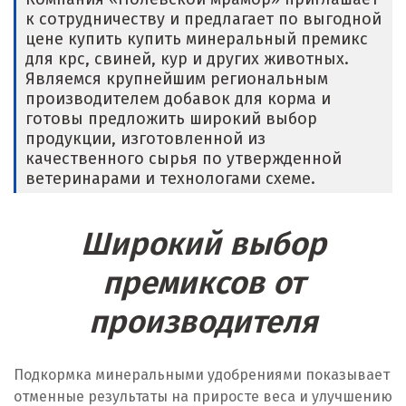
к сотрудничеству и предлагает по выгодной
Е
цене купить купить минеральный премикс
для крс, свиней, кур и других животных.
Егорьевск
Являемся крупнейшим региональным
производителем добавок для корма и
Екатеринбург
готовы предложить широкий выбор
продукции, изготовленной из
Еленинка
качественного сырья по утвержденной
ветеринарами и технологами схеме.
Ж
Жуковский
Широкий выбор
И
премиксов от
производителя
Иваново
Ивантеевка
Подкормка минеральными удобрениями показывает
Ижевск
отменные результаты на приросте веса и улучшению