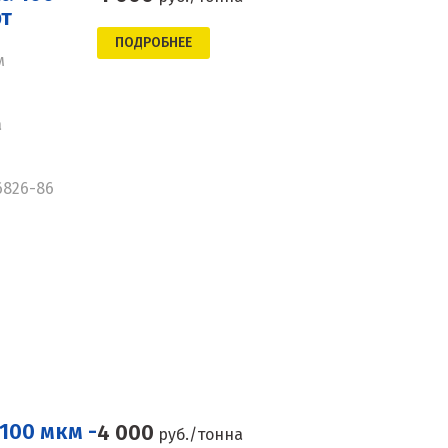
рт
ПОДРОБНЕЕ
м
а
6826-86
100 мкм -
4 000
руб./тонна