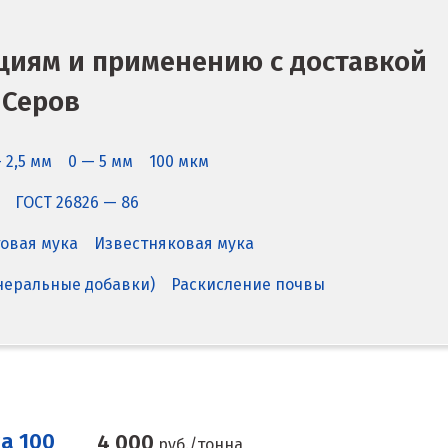
циям и применению с доставкой
 Серов
 2,5 мм
0 — 5 мм
100 мкм
ГОСТ 26826 — 86
овая мука
Известняковая мука
еральные добавки)
Раскисление почвы
а 100
4 000
руб./тонна