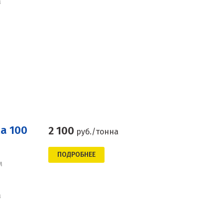
а
а 100
2 100
руб./тонна
ПОДРОБНЕЕ
м
а