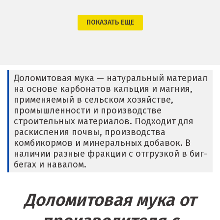
Крым
ПОКАЗАТЬ ЕЩЕ
Кузино
Курск
Доломитовая мука — натуральный материал
Кушва
на основе карбонатов кальция и магния,
применяемый в сельском хозяйстве,
Л
промышленности и производстве
строительных материалов. Подходит для
Лангепас
раскисления почвы, производства
комбикормов и минеральных добавок. В
Липецк
наличии разные фракции с отгрузкой в биг-
бегах и навалом.
Лобня
Лыткарино
Доломитовая мука от
Люберцы