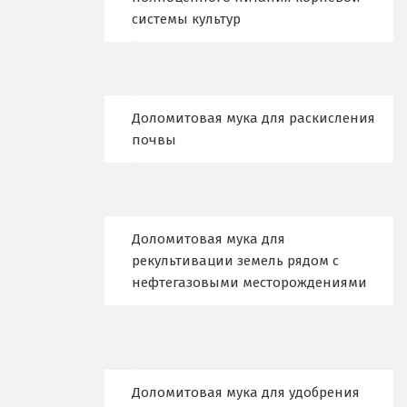
Дегтярск
системы культур
Дмитров
Долгопрудный
Доломитовая мука для раскисления
Домодедово
почвы
Дубна
Е
Доломитовая мука для
Егорьевск
рекультивации земель рядом с
нефтегазовыми месторождениями
Екатеринбург
Еленинка
Ж
Доломитовая мука для удобрения