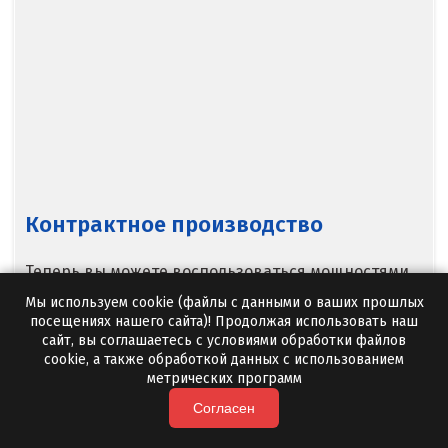
Новосибирск
Новоуральск
Новоуткинск
Новый Уренгой
Ногинск
Контрактное производство
Ноябрьск
Нягань
Теперь вы можете воспользоваться мощностями
независимого изготовителя по собственному
Мы используем cookie (файлы с данными о ваших прошлых
О
техническому заданию. При этом маркирование
посещениях нашего сайта)! Продолжая использовать наш
сайт, вы соглашаетесь с условиями обработки файлов
упаковок, нанесение логотипа, а также
Одинцово
cookie, а также обработкой данных с использованием
наименование товара производятся в
Омск
метрических программ
соответствии с пожеланиями заказчика.
Согласен
Орел