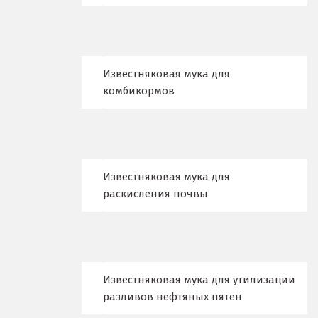
Калуга
Каменск-Уральский
Известняковая мука для
комбикормов
Камышево
Камышлов
Караганда
Известняковая мука для
Качканар
раскисления почвы
Кемерово
Киров
Кировград
Известняковая мука для утилизации
разливов нефтяных пятен
Клин