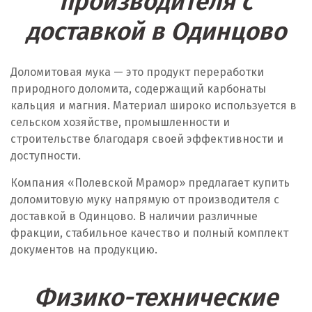
производителя с
М
доставкой в Одинцово
Магнитогорск
Доломитовая мука — это продукт переработки
Махачкала
природного доломита, содержащий карбонаты
Мегион
кальция и магния. Материал широко используется в
сельском хозяйстве, промышленности и
Медведевка
строительстве благодаря своей эффективности и
доступности.
Москва
Компания «Полевской Мрамор» предлагает купить
Мытищи
доломитовую муку напрямую от производителя с
доставкой в Одинцово. В наличии различные
Н
фракции, стабильное качество и полный комплект
документов на продукцию.
Набарежные Челны
Надым
Физико-технические