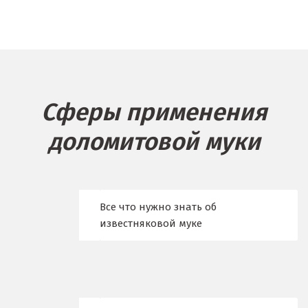
Балашиха
Барнаул
Белгород
Сферы применения
Берёзовский
доломитовой муки
Бисерть
Богданович
Брянск
Все что нужно знать об
известняковой муке
В
Верхние Серги
Верхний Уфалей