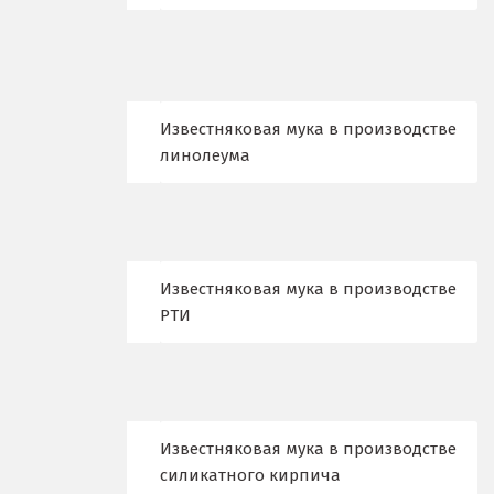
Жуковский
И
Иваново
Известняковая мука в производстве
Ивантеевка
линолеума
Ижевск
Ирбит
Известняковая мука в производстве
Иркутск
РТИ
Ишим
К
Казань
Известняковая мука в производстве
силикатного кирпича
Калининград