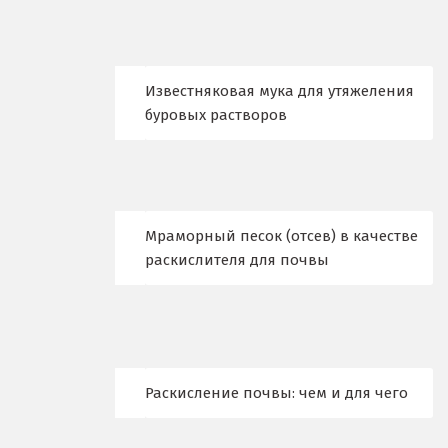
Когалым
Коелга
Известняковая мука для утяжеления
буровых растворов
Коломна
Королёв
Кострома
Мраморный песок (отсев) в качестве
Красногорск
раскислителя для почвы
Краснодар
Краснотурьинск
Красноуфимск
Раскисление почвы: чем и для чего
Красноярск