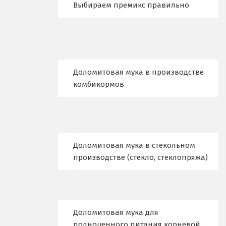
Выбираем премикс правильно
Верхняя Пышма
Верхняя Салда
Видное
Доломитовая мука в производстве
Владикавказ
комбикормов
Владимир
Волгоград
Волгодонск
Доломитовая мука в стекольном
производстве (стекло, стеклопряжа)
Воронеж
Воскресенск
Д
Доломитовая мука для
полноценного питания корневой