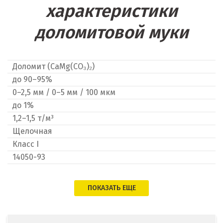
Наро-Фоминск
характеристики
Невьянск
доломитовой муки
Нефтеюганск
Доломит (CaMg(CO₃)₂)
Нижневартовск
до 90–95%
0–2,5 мм / 0–5 мм / 100 мкм
Нижний Новгород
до 1%
Нижний Тагил
1,2–1,5 т/м³
Щелочная
Новгород
Класс I
14050-93
Новокоалиновый
Новокузнецк
ПОКАЗАТЬ ЕЩЕ
Новороссийск