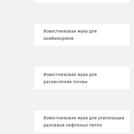
Калуга
Каменск-Уральский
Известняковая мука для
комбикормов
Камышево
Камышлов
Караганда
Известняковая мука для
Качканар
раскисления почвы
Кемерово
Киров
Кировград
Известняковая мука для утилизации
разливов нефтяных пятен
Клин