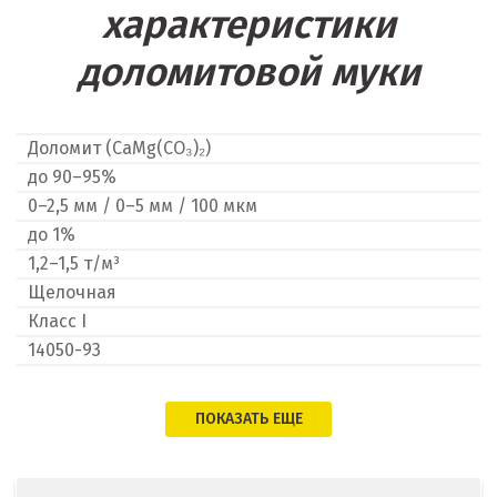
Наро-Фоминск
характеристики
Невьянск
доломитовой муки
Нефтеюганск
Доломит (CaMg(CO₃)₂)
Нижневартовск
до 90–95%
0–2,5 мм / 0–5 мм / 100 мкм
Нижний Новгород
до 1%
Нижний Тагил
1,2–1,5 т/м³
Щелочная
Новгород
Класс I
14050-93
Новокоалиновый
Новокузнецк
ПОКАЗАТЬ ЕЩЕ
Новороссийск