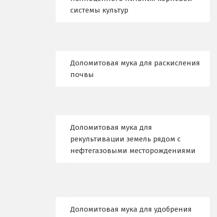
Дегтярск
системы культур
Дмитров
Долгопрудный
Доломитовая мука для раскисления
Домодедово
почвы
Дубна
Е
Доломитовая мука для
Егорьевск
рекультивации земель рядом с
нефтегазовыми месторождениями
Екатеринбург
Еленинка
Ж
Доломитовая мука для удобрения