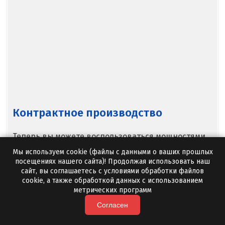
Новосибирск
Новоуральск
Новоуткинск
Новый Уренгой
Ногинск
Контрактное производство
Ноябрьск
Нягань
Теперь вы можете воспользоваться мощностями
независимого изготовителя по собственному
Мы используем cookie (файлы с данными о ваших прошлых
О
техническому заданию. При этом маркирование
посещениях нашего сайта)! Продолжая использовать наш
сайт, вы соглашаетесь с условиями обработки файлов
упаковок, нанесение логотипа, а также
Одинцово
cookie, а также обработкой данных с использованием
наименование товара производятся в
метрических программ
соответствии с пожеланиями заказчика.
Омск
Согласен
Орел