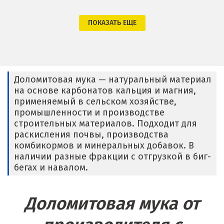
Крым
ПОКАЗАТЬ ЕЩЕ
Кузино
Курск
Доломитовая мука — натуральный материал
Кушва
на основе карбонатов кальция и магния,
применяемый в сельском хозяйстве,
Л
промышленности и производстве
строительных материалов. Подходит для
Лангепас
раскисления почвы, производства
комбикормов и минеральных добавок. В
Липецк
наличии разные фракции с отгрузкой в биг-
бегах и навалом.
Лобня
Лыткарино
Доломитовая мука от
Люберцы