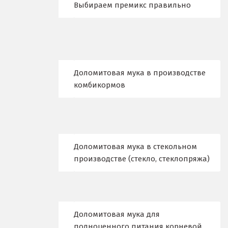
Выбираем премикс правильно
Верхняя Пышма
Верхняя Салда
Видное
Доломитовая мука в производстве
Владикавказ
комбикормов
Владимир
Волгоград
Волгодонск
Доломитовая мука в стекольном
производстве (стекло, стеклопряжа)
Воронеж
Воскресенск
Д
Доломитовая мука для
полноценного питания корневой