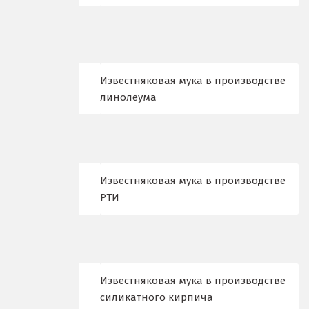
Жуковский
И
Иваново
Известняковая мука в производстве
Ивантеевка
линолеума
Ижевск
Ирбит
Известняковая мука в производстве
Иркутск
РТИ
Ишим
К
Казань
Известняковая мука в производстве
силикатного кирпича
Калининград