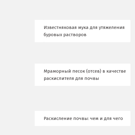
Когалым
Коелга
Известняковая мука для утяжеления
буровых растворов
Коломна
Королёв
Кострома
Мраморный песок (отсев) в качестве
Красногорск
раскислителя для почвы
Краснодар
Краснотурьинск
Красноуфимск
Раскисление почвы: чем и для чего
Красноярск