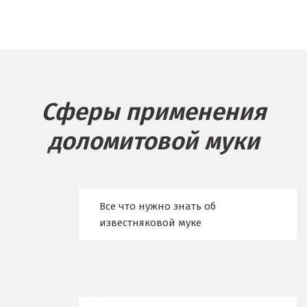
Балашиха
Барнаул
Белгород
Сферы применения
Берёзовский
доломитовой муки
Бисерть
Богданович
Брянск
Все что нужно знать об
известняковой муке
В
Верхние Серги
Верхний Уфалей