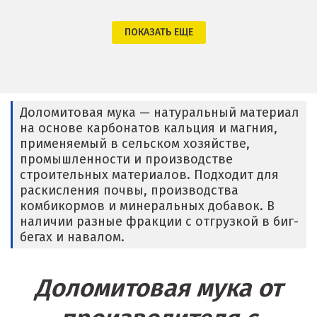
Крым
ПОКАЗАТЬ ЕЩЕ
Кузино
Курск
Кушва
Доломитовая мука — натуральный материал
на основе карбонатов кальция и магния,
Л
применяемый в сельском хозяйстве,
промышленности и производстве
Лангепас
строительных материалов. Подходит для
раскисления почвы, производства
Липецк
комбикормов и минеральных добавок. В
наличии разные фракции с отгрузкой в биг-
Лобня
бегах и навалом.
Лыткарино
Доломитовая мука от
Люберцы
М