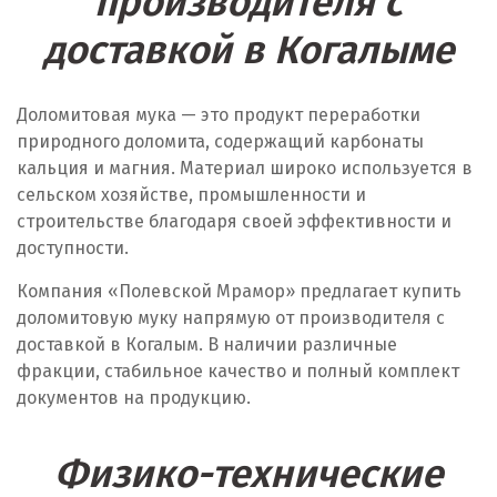
производителя с
доставкой в Когалыме
Магнитогорск
Махачкала
Доломитовая мука — это продукт переработки
природного доломита, содержащий карбонаты
Мегион
кальция и магния. Материал широко используется в
Медведевка
сельском хозяйстве, промышленности и
строительстве благодаря своей эффективности и
Москва
доступности.
Мытищи
Компания «Полевской Мрамор» предлагает купить
доломитовую муку напрямую от производителя с
Н
доставкой в Когалым. В наличии различные
фракции, стабильное качество и полный комплект
Набарежные Челны
документов на продукцию.
Надым
Физико-технические
Наро-Фоминск