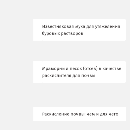
Когалым
Коелга
Известняковая мука для утяжеления
Коломна
буровых растворов
Королёв
Кострома
Красногорск
Мраморный песок (отсев) в качестве
раскислителя для почвы
Краснодар
Краснотурьинск
Красноуфимск
Раскисление почвы: чем и для чего
Красноярск