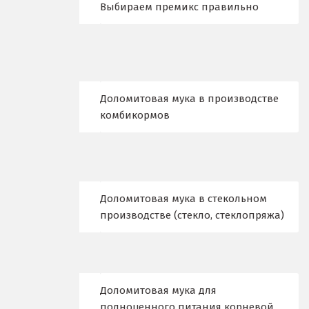
Выбираем премикс правильно
Верхняя Пышма
Верхняя Салда
Видное
Доломитовая мука в производстве
Владикавказ
комбикормов
Владимир
Волгоград
Волгодонск
Доломитовая мука в стекольном
производстве (стекло, стеклопряжа)
Воронеж
Воскресенск
Д
Доломитовая мука для
полноценного питания корневой