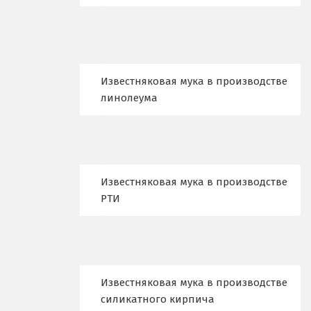
Жуковский
И
Иваново
Известняковая мука в производстве
Ивантеевка
линолеума
Ижевск
Ирбит
Известняковая мука в производстве
Иркутск
РТИ
Ишим
К
Казань
Известняковая мука в производстве
силикатного кирпича
Калининград