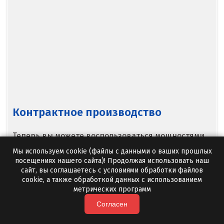
Новоуральск
Новоуткинск
Новый Уренгой
Ногинск
Ноябрьск
Контрактное производство
Нягань
Теперь вы можете воспользоваться мощностями
О
независимого изготовителя по собственному
Мы используем cookie (файлы с данными о ваших прошлых
техническому заданию. При этом маркирование
посещениях нашего сайта)! Продолжая использовать наш
Одинцово
сайт, вы соглашаетесь с условиями обработки файлов
упаковок, нанесение логотипа, а также
cookie, а также обработкой данных с использованием
наименование товара производятся в
Омск
метрических программ
соответствии с пожеланиями заказчика.
Согласен
Орел