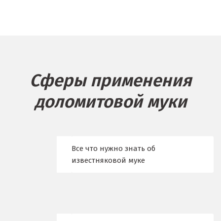
Балашиха
Барнаул
Белгород
Сферы применения
Берёзовский
доломитовой муки
Бисерть
Богданович
Брянск
Все что нужно знать об
известняковой муке
В
Верхние Серги
Верхний Уфалей