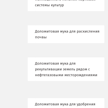
Дегтярск
системы культур
Дмитров
Долгопрудный
Доломитовая мука для раскисления
Домодедово
почвы
Дубна
Е
Доломитовая мука для
Егорьевск
рекультивации земель рядом с
нефтегазовыми месторождениями
Екатеринбург
Еленинка
Ж
Доломитовая мука для удобрения