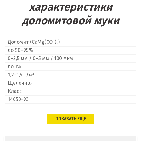
характеристики
Невьянск
доломитовой муки
Нефтеюганск
Нижневартовск
Доломит (CaMg(CO₃)₂)
до 90–95%
Нижний Новгород
0–2,5 мм / 0–5 мм / 100 мкм
Нижний Тагил
до 1%
1,2–1,5 т/м³
Новгород
Щелочная
Класс I
Новокоалиновый
14050-93
Новокузнецк
ПОКАЗАТЬ ЕЩЕ
Новороссийск
Новосибирск