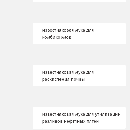
Калуга
Каменск-Уральский
Известняковая мука для
комбикормов
Камышево
Камышлов
Караганда
Известняковая мука для
Качканар
раскисления почвы
Кемерово
Киров
Кировград
Известняковая мука для утилизации
разливов нефтяных пятен
Клин