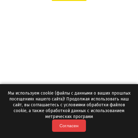
Мы используем cookie (файлы с данными о ваших прошлых
Колотая яшма для бани
посещениях нашего сайта)! Продолжая использовать наш
сайт, вы соглашаетесь с условиями обработки файлов
Да
cookie, а также обработкой данных с использованием
Бесплатный образец:
метрических программ
1 тонна
Минимальная партия:
Согласен
3-5 дней
Срок отгрузки: