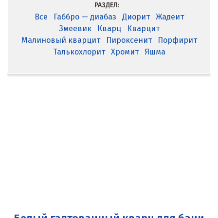
РАЗДЕЛ:
Все
Габбро — диабаз
Диорит
Жадеит
Змеевик
Кварц
Кварцит
Малиновый кварцит
Пироксенит
Порфирит
Талькохлорит
Хромит
Яшма